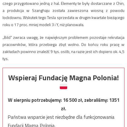
czego przygotowano jedną z hal. Elementy te były dostarczane z Chin,
a produkcja w Szanghaju została zawieszona wiosną z powodu
lockdownu. Wskutek tego Tesla sprzedała w drugim kwartale bieżącego
roku o 17 proc. mniej modeli 3 i Y, niż planowała.
„Bild” zwraca uwagę, że największym problemem pozostaje rekrutacja
pracowników, która przebiega zbyt wolno. Do końcu roku pracę w
zakładach powinno znaleźć 9 tys. osób, na razie jest ich dopiero ok. 4,5
tys.
Wspieraj Fundację Magna Polonia!
W sierpniu potrzebujemy:
16 500
zł, zebraliśmy:
1351
zł.
Państwa wsparcie jest niezbędne dla funkcjonowania
Fundacji Magna Polonia.