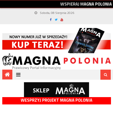
W
S
P
I
E
R
A
J
M
A
G
N
A
P
O
L
O
N
I
A
Sobota, 08 Sierpnia 2026
WESPRZYJ PROJEKT MAGNA POLONIA