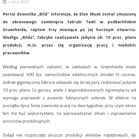
4 lipca 2022
Portal dziennika „Bild” informuje, że Elon Musk został zmuszony
do okresowego zamknięcia fabryki Tesli w podberlińskim
Gruenheide, raptem trzy miesiące po jej hucznym otwarciu.
Wedłgu „Bilda”, fabryka realizowała jedynie ok. 10 proc. planu
produkcji, m.in. przez złą organizację pracy i niedobór
pracowników.
Według pierwotnych założeń, w zakładach w Gruenheide miało
powstawać 500 tys. samochodów elektrycznych (model Y) rocznie.
Jednak gigantycznej fabryce udawało się do tej pory realizować jedynie
10 proc. planu. Co gorsza, wiele z wyprodukowanych egzemplarzy aut
wymaga poprawek z powodu fabrycznych usterek. W efekcie na
początku lipca Tesla zawiesiła pracę na dwa tygodnie, przy czym okres
ten ma być wykorzystany na wprowadzenie zmian i usprawnienie
procesów produkcyjnych.
Dotąd nie rozpoczęto jeszcze produkcji układów napędowych, do