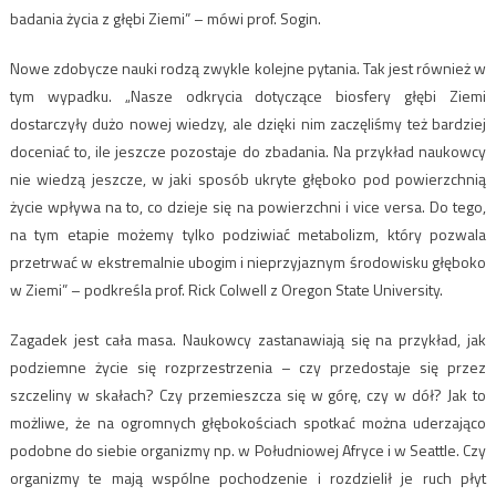
badania życia z głębi Ziemi” – mówi prof. Sogin.
Nowe zdobycze nauki rodzą zwykle kolejne pytania. Tak jest również w
tym wypadku. „Nasze odkrycia dotyczące biosfery głębi Ziemi
dostarczyły dużo nowej wiedzy, ale dzięki nim zaczęliśmy też bardziej
doceniać to, ile jeszcze pozostaje do zbadania. Na przykład naukowcy
nie wiedzą jeszcze, w jaki sposób ukryte głęboko pod powierzchnią
życie wpływa na to, co dzieje się na powierzchni i vice versa. Do tego,
na tym etapie możemy tylko podziwiać metabolizm, który pozwala
przetrwać w ekstremalnie ubogim i nieprzyjaznym środowisku głęboko
w Ziemi” – podkreśla prof. Rick Colwell z Oregon State University.
Zagadek jest cała masa. Naukowcy zastanawiają się na przykład, jak
podziemne życie się rozprzestrzenia – czy przedostaje się przez
szczeliny w skałach? Czy przemieszcza się w górę, czy w dół? Jak to
możliwe, że na ogromnych głębokościach spotkać można uderzająco
podobne do siebie organizmy np. w Południowej Afryce i w Seattle. Czy
organizmy te mają wspólne pochodzenie i rozdzielił je ruch płyt