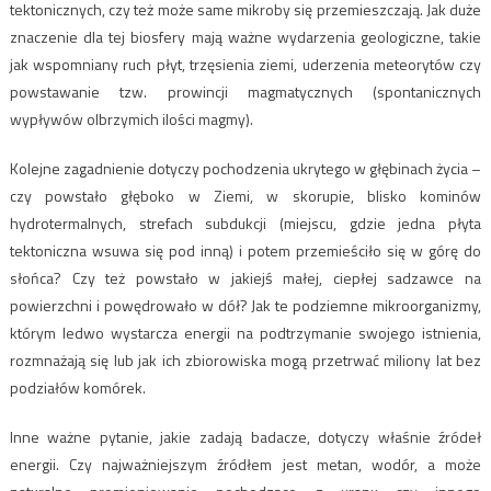
tektonicznych, czy też może same mikroby się przemieszczają. Jak duże
znaczenie dla tej biosfery mają ważne wydarzenia geologiczne, takie
jak wspomniany ruch płyt, trzęsienia ziemi, uderzenia meteorytów czy
powstawanie tzw. prowincji magmatycznych (spontanicznych
wypływów olbrzymich ilości magmy).
Kolejne zagadnienie dotyczy pochodzenia ukrytego w głębinach życia –
czy powstało głęboko w Ziemi, w skorupie, blisko kominów
hydrotermalnych, strefach subdukcji (miejscu, gdzie jedna płyta
tektoniczna wsuwa się pod inną) i potem przemieściło się w górę do
słońca? Czy też powstało w jakiejś małej, ciepłej sadzawce na
powierzchni i powędrowało w dół? Jak te podziemne mikroorganizmy,
którym ledwo wystarcza energii na podtrzymanie swojego istnienia,
rozmnażają się lub jak ich zbiorowiska mogą przetrwać miliony lat bez
podziałów komórek.
Inne ważne pytanie, jakie zadają badacze, dotyczy właśnie źródeł
energii. Czy najważniejszym źródłem jest metan, wodór, a może