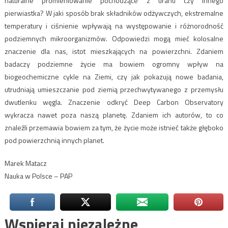
naturalne promieniowanie pochodzące z uranu czy innego
pierwiastka? W jaki sposób brak składników odżywczych, ekstremalne
temperatury i ciśnienie wpływają na występowanie i różnorodność
podziemnych mikroorganizmów. Odpowiedzi mogą mieć kolosalne
znaczenie dla nas, istot mieszkających na powierzchni. Zdaniem
badaczy podziemne życie ma bowiem ogromny wpływ na
biogeochemiczne cykle na Ziemi, czy jak pokazują nowe badania,
utrudniają umieszczanie pod ziemią przechwytywanego z przemysłu
dwutlenku węgla. Znaczenie odkryć Deep Carbon Observatory
wykracza nawet poza naszą planetę. Zdaniem ich autorów, to co
znaleźli przemawia bowiem za tym, że życie może istnieć także głęboko
pod powierzchnią innych planet.
Marek Matacz
Nauka w Polsce – PAP
Wspieraj niezależne