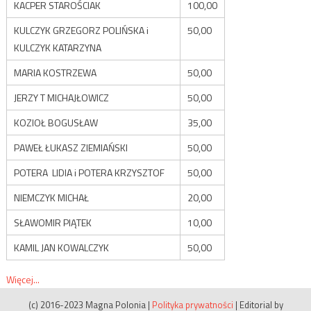
KACPER STAROŚCIAK
100,00
KULCZYK GRZEGORZ POLIŃSKA i
50,00
KULCZYK KATARZYNA
MARIA KOSTRZEWA
50,00
JERZY T MICHAJŁOWICZ
50,00
KOZIOŁ BOGUSŁAW
35,00
PAWEŁ ŁUKASZ ZIEMIAŃSKI
50,00
POTERA LIDIA i POTERA KRZYSZTOF
50,00
NIEMCZYK MICHAŁ
20,00
SŁAWOMIR PIĄTEK
10,00
KAMIL JAN KOWALCZYK
50,00
Więcej...
(c) 2016-2023 Magna Polonia
|
Polityka prywatności
|
Editorial by