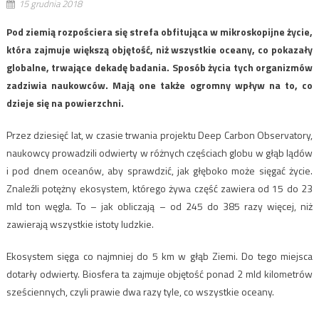
15 grudnia 2018
Pod ziemią rozpościera się strefa obfitująca w mikroskopijne życie,
która zajmuje większą objętość, niż wszystkie oceany, co pokazały
globalne, trwające dekadę badania. Sposób życia tych organizmów
zadziwia naukowców. Mają one także ogromny wpływ na to, co
dzieje się na powierzchni.
Przez dziesięć lat, w czasie trwania projektu Deep Carbon Observatory,
naukowcy prowadzili odwierty w różnych częściach globu w głąb lądów
i pod dnem oceanów, aby sprawdzić, jak głęboko może sięgać życie.
Znaleźli potężny ekosystem, którego żywa część zawiera od 15 do 23
mld ton węgla. To – jak obliczają – od 245 do 385 razy więcej, niż
zawierają wszystkie istoty ludzkie.
Ekosystem sięga co najmniej do 5 km w głąb Ziemi. Do tego miejsca
dotarły odwierty. Biosfera ta zajmuje objętość ponad 2 mld kilometrów
sześciennych, czyli prawie dwa razy tyle, co wszystkie oceany.