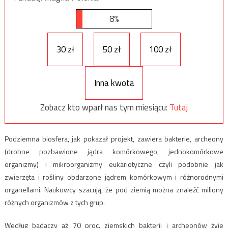
8%
30 zł
50 zł
100 zł
Inna kwota
Zobacz kto wparł nas tym miesiącu:
Tutaj
Podziemna biosfera, jak pokazał projekt, zawiera bakterie, archeony
(drobne pozbawione jądra komórkowego, jednokomórkowe
organizmy) i mikroorganizmy eukariotyczne czyli podobnie jak
zwierzęta i rośliny obdarzone jądrem komórkowym i różnorodnymi
organellami. Naukowcy szacują, że pod ziemią można znaleźć miliony
różnych organizmów z tych grup.
Według badaczy aż 70 proc. ziemskich bakterii i archeonów żyje