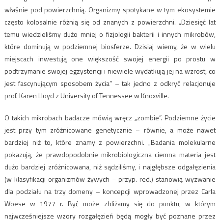
właśnie pod powierzchnią. Organizmy spotykane w tym ekosystemie
często kolosalnie różnią się od znanych z powierzchni. „Dziesięć lat
temu wiedzieliśmy dużo mniej o fizjologii bakterii i innych mikrobów,
które dominują w podziemnej biosferze. Dzisiaj wiemy, że w wielu
miejscach inwestują one większość swojej energii po prostu w
podtrzymanie swojej egzystencji i niewiele wydatkują jej na wzrost, co
jest fascynującym sposobem życia” – tak jedno z odkryć relacjonuje
prof. Karen Lloyd z University of Tennessee w Knoxville.
O takich mikrobach badacze mówią wręcz „zombie”. Podziemne życie
jest przy tym zróżnicowane genetycznie – równie, a może nawet
bardziej niż to, które znamy z powierzchni. „Badania molekularne
pokazują, że prawdopodobnie mikrobiologiczna ciemna materia jest
dużo bardziej zróżnicowana, niż sądziliśmy, i najgłębsze odgałęzienia
(w klasyfikacji organizmów żywych – przyp. red.) stanowią wyzwanie
dla podziału na trzy domeny – koncepcji wprowadzonej przez Carla
Woese w 1977 r. Być może zbliżamy się do punktu, w którym
najwcześniejsze wzory rozgałęzień będą mogły być poznane przez