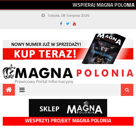
W
S
P
I
E
R
A
J
M
A
G
N
A
P
O
L
O
N
I
A
Sobota, 08 Sierpnia 2026
WESPRZYJ PROJEKT MAGNA POLONIA