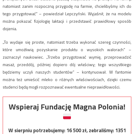
natomiast zanim rozpoczną przygodę na farmie, chcielibyśmy ich do
tego przygotować” – powiedział Lepczyński. Wyjaśnił, że na modelu
można pokazać fizjologię laktacji i przedstawić prawidłowy sposób
dojenia.
„To wydaje się proste, natomiast trzeba wykonać szereg czynności,
które umożliwią pozyskanie produktu o wysokich walorach” –
zaznaczył naukowiec. „Trzeba przygotować wymię, przeprowadzić
masaż, przeddój, później dopiero dój właściwy; tego wszystkiego
będziemy uczyli naszych studentów” – kontynuował. W fantomie
można też umieścić mleko o różnych właściwościach, dzięki czemu
studenci będą mogli rozpoznawać ewentualne nieprawidłowości.
Wspieraj Fundację Magna Polonia!
W sierpniu potrzebujemy:
16 500
zł, zebraliśmy:
1351