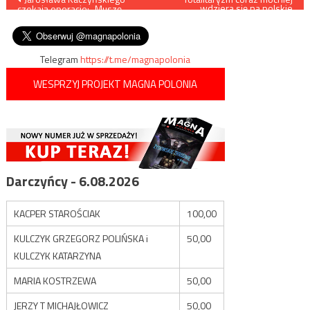
wdziera się na polskie
czekają operacje: „Muszę
uczelnie – prof. Nalaskowski
wpisu
niestety to przeprowadzić”
zawieszony za
nieprawomyślne poglądy
Telegram
https://t.me/magnapolonia
WESPRZYJ PROJEKT MAGNA POLONIA
Darczyńcy - 6.08.2026
KACPER STAROŚCIAK
100,00
KULCZYK GRZEGORZ POLIŃSKA i
50,00
KULCZYK KATARZYNA
MARIA KOSTRZEWA
50,00
JERZY T MICHAJŁOWICZ
50,00