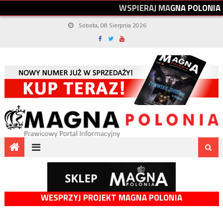
W
S
P
I
E
R
A
J
M
A
G
N
A
P
O
L
O
N
I
A
Sobota, 08 Sierpnia 2026
WESPRZYJ PROJEKT MAGNA POLONIA