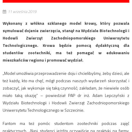
11 września 2019
Wykonany z włókna szklanego model krowy, który pozwala
symulować dojenie zwierzęcia, stanął na Wydziale Biotechnologii i
Hodowli Zwierząt Zachodniopomorskiego Uniwersytetu
Technologicznego. Krowa będzie pomocą dydaktyczną dla
studentów zootechniki, ma też pomagać w edukowaniu
mieszkańców regionu i promować wydział.
„Model umożliwia przeprowadzenie doju i chcielibyśmy, żeby dzieci, ale
też każdy, kto ma chęć, mógł podczas naszych wydarzeń skorzystać i
zobaczyć, jak wykonuje się taką czynność; zakładam, że niewiele osób
miało taką okazję” – powiedział PAP dr inż. Adam Lepczyński z
Wydziału Biotechnologii i Hodowli Zwierząt Zachodniopomorskiego
Uniwersytetu Technologicznego w Szczecinie.
Fantom ma też pomóc studentom zootechniki podczas zajęć
praktycznych. „Nasi studenci jeżdżą oczywiście na praktyki na farmy,