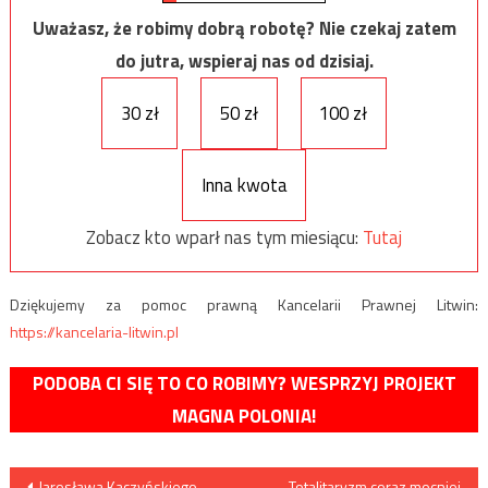
Uważasz, że robimy dobrą robotę? Nie czekaj zatem
do jutra, wspieraj nas od dzisiaj.
30 zł
50 zł
100 zł
Inna kwota
Zobacz kto wparł nas tym miesiącu:
Tutaj
Dziękujemy za pomoc prawną Kancelarii Prawnej Litwin:
https://kancelaria-litwin.pl
PODOBA CI SIĘ TO CO ROBIMY? WESPRZYJ PROJEKT
MAGNA POLONIA!
Nawigacja
Jarosława Kaczyńskiego
Totalitaryzm coraz mocniej