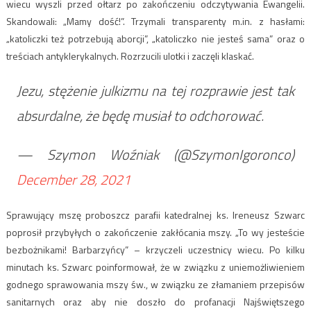
wiecu wyszli przed ołtarz po zakończeniu odczytywania Ewangelii.
Skandowali: „Mamy dość!”. Trzymali transparenty m.in. z hasłami:
„katoliczki też potrzebują aborcji”, „katoliczko nie jesteś sama” oraz o
treściach antyklerykalnych. Rozrzucili ulotki i zaczęli klaskać.
Jezu, stężenie julkizmu na tej rozprawie jest tak
absurdalne, że będę musiał to odchorować.
— Szymon Woźniak (@SzymonIgoronco)
December 28, 2021
Sprawujący mszę proboszcz parafii katedralnej ks. Ireneusz Szwarc
poprosił przybyłych o zakończenie zakłócania mszy. „To wy jesteście
bezbożnikami! Barbarzyńcy” – krzyczeli uczestnicy wiecu. Po kilku
minutach ks. Szwarc poinformował, że w związku z uniemożliwieniem
godnego sprawowania mszy św., w związku ze złamaniem przepisów
sanitarnych oraz aby nie doszło do profanacji Najświętszego