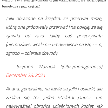
włączona w instytucję Kościoła Rzymskokatolickiego, ale wciąż będąca
teoretycznie jego częścią”.
Julki obrażone na księdza, że przerwał mszę,
którą one próbowały przerwać i na policję, że się
zjawiła od razu, jakby coś przeczywała
(niemożliwe, wcale nie umawialiście na FB) i – o,
zgrozo – zbierała dowody.
— Szymon Woźniak (@SzymonIgoronco)
December 28, 2021
Ahaha, generalnie, na ławie są julki i oskarki, ale
znalazł się też jeden 50-letni janusz. Ten
najwyraźniej obrońca ucieśnionych kobiet, jak