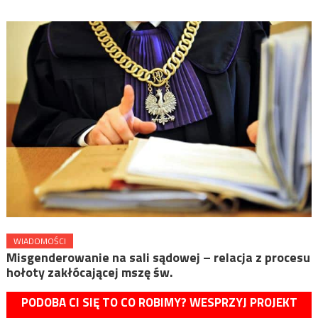
WIADOMOŚCI
Misgenderowanie na sali sądowej – relacja z procesu
hołoty zakłócającej mszę św.
PODOBA CI SIĘ TO CO ROBIMY? WESPRZYJ PROJEKT