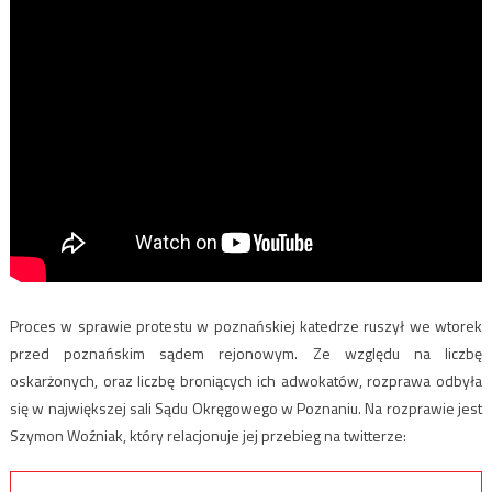
Proces w sprawie protestu w poznańskiej katedrze ruszył we wtorek
przed poznańskim sądem rejonowym. Ze względu na liczbę
oskarżonych, oraz liczbę broniących ich adwokatów, rozprawa odbyła
się w największej sali Sądu Okręgowego w Poznaniu. Na rozprawie jest
Szymon Woźniak, który relacjonuje jej przebieg na twitterze: