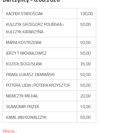
KACPER STAROŚCIAK
100,00
KULCZYK GRZEGORZ POLIŃSKA i
50,00
KULCZYK KATARZYNA
MARIA KOSTRZEWA
50,00
JERZY T MICHAJŁOWICZ
50,00
KOZIOŁ BOGUSŁAW
35,00
PAWEŁ ŁUKASZ ZIEMIAŃSKI
50,00
POTERA LIDIA i POTERA KRZYSZTOF
50,00
NIEMCZYK MICHAŁ
20,00
SŁAWOMIR PIĄTEK
10,00
KAMIL JAN KOWALCZYK
50,00
Więcej...