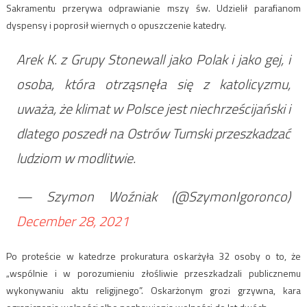
Sakramentu przerywa odprawianie mszy św. Udzielił parafianom
dyspensy i poprosił wiernych o opuszczenie katedry.
Arek K. z Grupy Stonewall jako Polak i jako gej, i
osoba, która otrząsnęła się z katolicyzmu,
uważa, że klimat w Polsce jest niechrześcijański i
dlatego poszedł na Ostrów Tumski przeszkadzać
ludziom w modlitwie.
— Szymon Woźniak (@SzymonIgoronco)
December 28, 2021
Po proteście w katedrze prokuratura oskarżyła 32 osoby o to, że
„wspólnie i w porozumieniu złośliwie przeszkadzali publicznemu
wykonywaniu aktu religijnego”. Oskarżonym grozi grzywna, kara