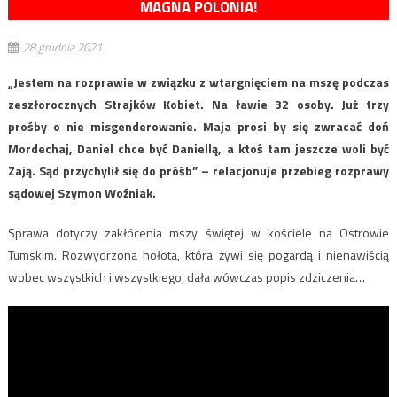
MAGNA POLONIA!
28 grudnia 2021
„Jestem na rozprawie w związku z wtargnięciem na mszę podczas
zeszłorocznych Strajków Kobiet. Na ławie 32 osoby. Już trzy
prośby o nie misgenderowanie. Maja prosi by się zwracać doń
Mordechaj, Daniel chce być Daniellą, a ktoś tam jeszcze woli być
Zają. Sąd przychylił się do próśb” – relacjonuje przebieg rozprawy
sądowej Szymon Woźniak.
Sprawa dotyczy zakłócenia mszy świętej w kościele na Ostrowie
Tumskim. Rozwydrzona hołota, która żywi się pogardą i nienawiścią
wobec wszystkich i wszystkiego, dała wówczas popis zdziczenia…