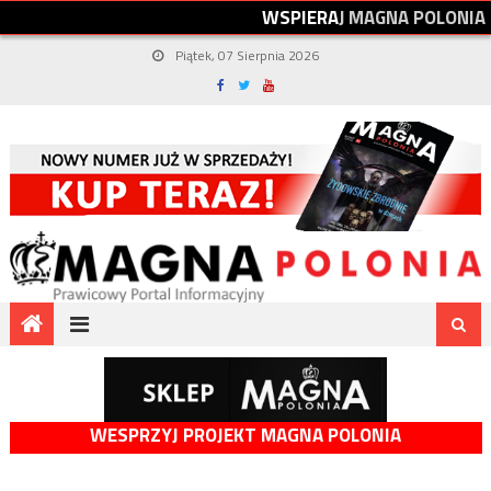
W
S
P
I
E
R
A
J
M
A
G
N
A
P
O
L
O
N
I
A
Piątek, 07 Sierpnia 2026
WESPRZYJ PROJEKT MAGNA POLONIA