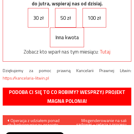
do jutra, wspieraj nas od dzisiaj.
30 zł
50 zł
100 zł
Inna kwota
Zobacz kto wparł nas tym miesiącu:
Tutaj
Dziękujemy za pomoc prawną Kancelarii Prawnej Litwin:
https://kancelaria-litwin.pl
PODOBA CI SIĘ TO CO ROBIMY? WESPRZYJ PROJEKT
MAGNA POLONIA!
Nawigacja
Operacja z udziałem ponad
Misgenderowanie na sali
sądowej – relacja z procesu
stu funkcjonariuszy, przejęto
hołoty zakłócającej mszę
wpisu
materiały wybuchowe
św.