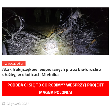
WIADOMOŚCI
Atak Irakijczyków, wspieranych przez białoruskie
służby, w okolicach Mielnika
PODOBA CI SIĘ TO CO ROBIMY? WESPRZYJ PROJEKT
MAGNA POLONIA!
28 grudnia 2021