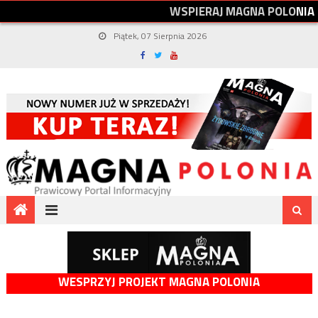
W
S
P
I
E
R
A
J
M
A
G
N
A
P
O
L
O
N
I
A
Piątek, 07 Sierpnia 2026
WESPRZYJ PROJEKT MAGNA POLONIA