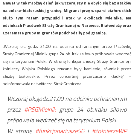
Nawet w tak mroźny dzień jak wczorajszy nie obyło się bez ataków
na polsko-białoruskiej granicy. Migranci przy wsparci białoruskich
służb tym razem przypuścili atak w okolicach Mielnika. Na
odcinkach Placówek Straży Granicznej w Narewce, Białowieży oraz
Czeremsze grupy migrantów podchodziły pod granicę.
„Wczoraj ok. godz. 21.00 na odcinku ochranianym przez Placówkę
Straży Granicznej Mielnik grupa 24 ob. Iraku siłowo próbowała wedrzeć
się na terytorium Polski. W stronę funkcjonariuszy Straży Granicznej i
żołnierzy Wojska Polskiego rzucane były kamienie, również przez
służby białoruskie. Przez concertinę przerzucono kładkę” –
poinformowała na twitterze Straż Graniczna.
Wczoraj ok.godz.21.00 na odcinku ochranianym
przez
#PSGMielnik
grupa 24 ob.Iraku siłowo
próbowała wedrzeć się na terytorium Polski.
W stronę
#funkcjonariuszeSG
i
#żołnierzeWP