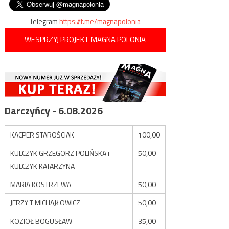
Telegram
https://t.me/magnapolonia
WESPRZYJ PROJEKT MAGNA POLONIA
Darczyńcy - 6.08.2026
KACPER STAROŚCIAK
100,00
KULCZYK GRZEGORZ POLIŃSKA i
50,00
KULCZYK KATARZYNA
MARIA KOSTRZEWA
50,00
JERZY T MICHAJŁOWICZ
50,00
KOZIOŁ BOGUSŁAW
35,00