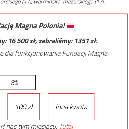
omorskiego (17), warmińsko-mazurskiego (17),
ację Magna Polonia!
my:
16 500
zł, zebraliśmy:
1351
zł.
e dla funkcjonowania Fundacji Magna
8%
100 zł
Inna kwota
rł nas tym miesiącu:
Tutaj