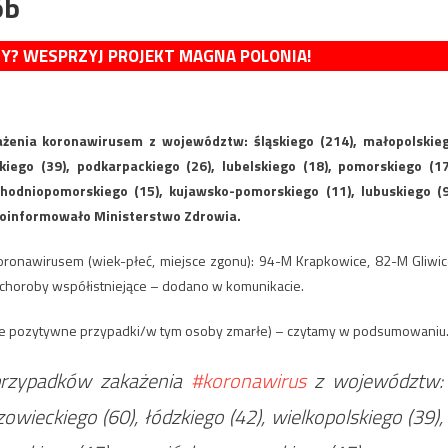
ób
MY? WESPRZYJ PROJEKT MAGNA POLONIA!
enia koronawirusem z województw: śląskiego (214), małopolskie
kiego (39), podkarpackiego (26), lubelskiego (18), pomorskiego (17
hodniopomorskiego (15), kujawsko-pomorskiego (11), lubuskiego (9
– poinformowało Ministerstwo Zdrowia.
oronawirusem (wiek-płeć, miejsce zgonu): 94-M Krapkowice, 82-M Gliwic
 choroby współistniejące – dodano w komunikacie.
ie pozytywne przypadki/w tym osoby zmarłe) – czytamy w podsumowaniu
rzypadków zakażenia
#koronawirus
z województw:
owieckiego (60), łódzkiego (42), wielkopolskiego (39),