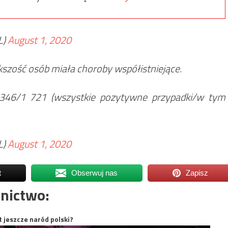
L)
August 1, 2020
szość osób miała choroby współistniejące.
 346/1 721 (wszystkie pozytywne przypadki/w tym
L)
August 1, 2020
t
Obserwuj nas
Zapisz
nictwo:
t jeszcze naród polski?