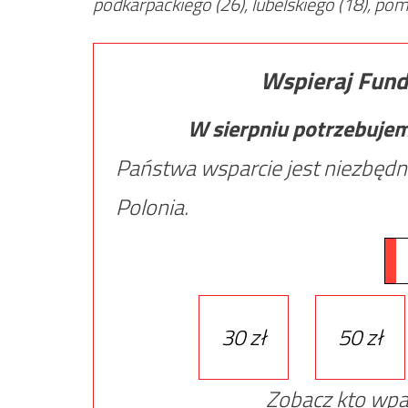
podkarpackiego (26), lubelskiego (18), p
Wspieraj Fund
W sierpniu potrzebuje
Państwa wsparcie jest niezbędn
Polonia.
30 zł
50 zł
Zobacz kto wpa