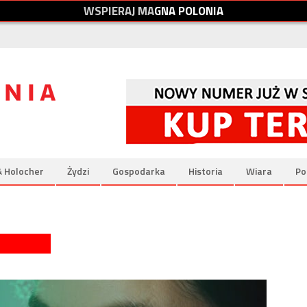
W
S
P
I
E
R
A
J
M
A
G
N
A
P
O
L
O
N
I
A
& Holocher
Żydzi
Gospodarka
Historia
Wiara
Po