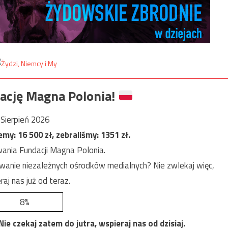
ację Magna Polonia!
Sierpień 2026
jemy:
16 500
zł, zebraliśmy:
1351
zł.
ania Fundacji Magna Polonia.
anie niezależnych ośrodków medialnych? Nie zwlekaj więc,
raj nas już od teraz.
8%
e czekaj zatem do jutra, wspieraj nas od dzisiaj.