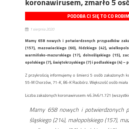
koronawirusem, zmarło 5 os
PODOBA CI SIĘ TO CO ROBI
1 sierpnia 2020
Mamy 658 nowych i potwierdzonych przypadków zakaż
(157), mazowieckiego (60), łódzkiego (42), wielkopols
warmińsko-mazurskiego (17), dolnośląskiego (15), zac
opolskiego (7), świętokrzyskiego (7) i podlaskiego (4) 
Z przykrością informujemy o śmierci 5 osób zakażonych k
55-M Chorzów, 71-K, 86-K Racibórz. Większość osób miała
Liczba zakażonych koronawirusem: 46.346/1.721 (wszystk
Mamy 658 nowych i potwierdzonych p
śląskiego (214), małopolskiego (157), maz