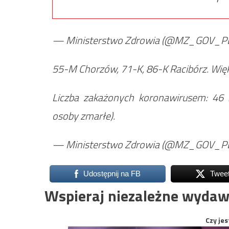
— Ministerstwo Zdrowia (@MZ_GOV_P
55-M Chorzów, 71-K, 86-K Racibórz. Więk
Liczba zakażonych koronawirusem: 46
osoby zmarłe).
— Ministerstwo Zdrowia (@MZ_GOV_P
Udostępnij na FB
Twee
Wspieraj niezależne wydaw
Czy jes