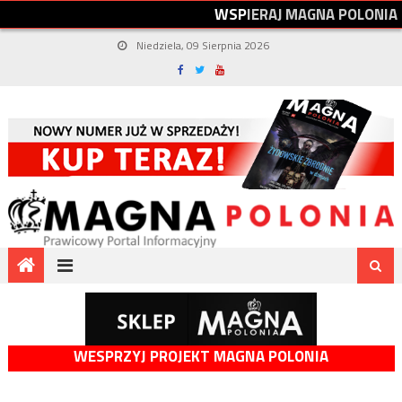
W
S
P
I
E
R
A
J
M
A
G
N
A
P
O
L
O
N
I
A
Niedziela, 09 Sierpnia 2026
WESPRZYJ PROJEKT MAGNA POLONIA