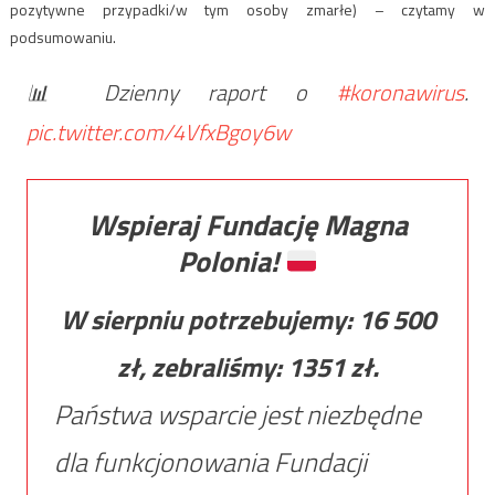
pozytywne przypadki/w tym osoby zmarłe) – czytamy w
podsumowaniu.
📊 Dzienny raport o
#koronawirus
.
pic.twitter.com/4VfxBgoy6w
Wspieraj Fundację Magna
Polonia!
W sierpniu potrzebujemy:
16 500
zł, zebraliśmy:
1351
zł.
Państwa wsparcie jest niezbędne
dla funkcjonowania Fundacji