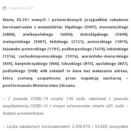
1 kwietnia 2021
Mamy 35.251 nowych i potwierdzonych przypadków zakażenia
koronawirusem z województw: śląskiego (5997), mazowieckiego
(4806), wielkopolskiego (4056), dolnośląskiego (3309),
małopolskiego (3067), łódzkiego (2121), pomorskiego (1873),
kujawsko-pomorskiego (1791), podkarpackiego (1470), lubelskiego
(1314), zachodniopomorskiego (1074), warmińsko-mazurskiego
(935), świętokrzyskiego (900), lubuskiego (815), opolskiego (807),
podlaskiego (508). 408 zakażeń to dane bez wskazania adresu,
które zostaną uzupełnione przez inspekcję sanitarną –
poinformowało Ministerstwo Zdrowia.
– Z powodu COVID-19 zmarło 130 osób, natomiast z powodu
współistnienia COVID-19 z innymi schorzeniami zmarło 491 osób –
dodano w komunikacie.
– Liczba zakażonych koronawirusem: 2.356.970 / 53.665 (wszystkie