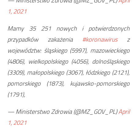
— Ministerstwo Zdrowia (@MZ_GOV_PL)
April
1, 2021
Mamy 35 251 nowych i potwierdzonych
przypadków zakażenia
#koronawirus
z
województw: śląskiego (5997), mazowieckiego
(4806), wielkopolskiego (4056), dolnośląskiego
(3309), małopolskiego (3067), łódzkiego (2121),
pomorskiego (1873), kujawsko-pomorskiego
(1791),
— Ministerstwo Zdrowia (@MZ_GOV_PL)
April
1, 2021