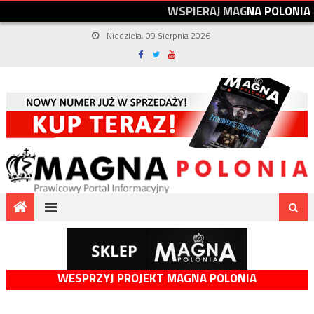
W
S
P
I
E
R
A
J
M
A
G
N
A
P
O
L
O
N
I
A
Niedziela, 09 Sierpnia 2026
WESPRZYJ PROJEKT MAGNA POLONIA