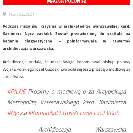
MAGNA POLONIA!
1 kwietnia 2021
Podczas mszy św. Krzyżma w archikatedrze warszawskiej kard.
Kazimierz Nycz zasłabł. Został przewieziony do szpitala na
badania diagnostyczne – poinformowała w czwartek
archidiecezja warszawska.
Archidiecezja podała, że mszę świętą kontynuował biskup polowy
Wojska Polskiego Józef Guzdek. Zwróciła się też z prośbą o modlitwę za
kard. Nycza.
#PILNE
Prosimy o modlitwę o za Arcybiskupa
Metropolitę Warszawskiego kard. Kazimierza
#Nycz
.a
#Komunikat
https://t.co/gFLxQFVKoh
— Archidiecezja Warszawska