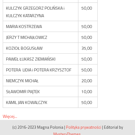
KULCZYK GRZEGORZ POLIŃSKA i
50,00
KULCZYK KATARZYNA
MARIA KOSTRZEWA
50,00
JERZY T MICHAJŁOWICZ
50,00
KOZIOŁ BOGUSŁAW
35,00
PAWEŁ ŁUKASZ ZIEMIAŃSKI
50,00
POTERA LIDIA i POTERA KRZYSZTOF
50,00
NIEMCZYK MICHAŁ
20,00
SŁAWOMIR PIĄTEK
10,00
KAMIL JAN KOWALCZYK
50,00
Więcej...
(c) 2016-2023 Magna Polonia
|
Polityka prywatności
|
Editorial by
MysteryThemes
.