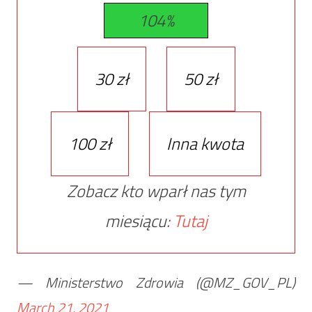
104%
30 zł
50 zł
100 zł
Inna kwota
Zobacz kto wparł nas tym
miesiącu:
Tutaj
— Ministerstwo Zdrowia (@MZ_GOV_PL)
March 21, 2021