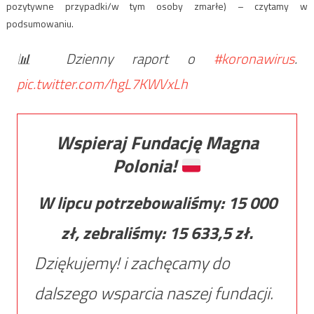
pozytywne przypadki/w tym osoby zmarłe) – czytamy w
podsumowaniu.
📊 Dzienny raport o
#koronawirus
.
pic.twitter.com/hgL7KWVxLh
Wspieraj Fundację Magna
Polonia!
W lipcu potrzebowaliśmy:
15 000
zł, zebraliśmy:
15 633,5
zł.
Dziękujemy! i zachęcamy do
dalszego wsparcia naszej fundacji.