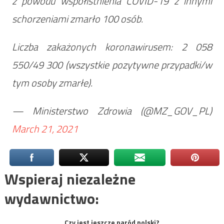
z powodu współistnienia COVID-19 z innymi
schorzeniami zmarło 100 osób.
Liczba zakażonych koronawirusem: 2 058
550/49 300 (wszystkie pozytywne przypadki/w
tym osoby zmarłe).
— Ministerstwo Zdrowia (@MZ_GOV_PL)
March 21, 2021
Wspieraj niezależne
wydawnictwo:
Czy jest jeszcze naród polski?