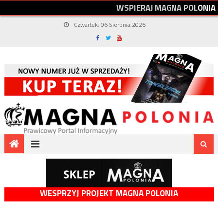
W
S
P
I
E
R
A
J
M
A
G
N
A
P
O
L
O
N
I
A
Czwartek, 06 Sierpnia 2026
WESPRZYJ PROJEKT MAGNA POLONIA