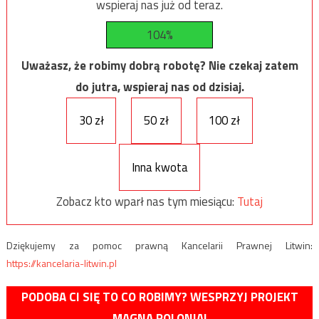
wspieraj nas już od teraz.
104%
Uważasz, że robimy dobrą robotę? Nie czekaj zatem
do jutra, wspieraj nas od dzisiaj.
30 zł
50 zł
100 zł
Inna kwota
Zobacz kto wparł nas tym miesiącu:
Tutaj
Dziękujemy za pomoc prawną Kancelarii Prawnej Litwin:
https://kancelaria-litwin.pl
PODOBA CI SIĘ TO CO ROBIMY? WESPRZYJ PROJEKT
MAGNA POLONIA!