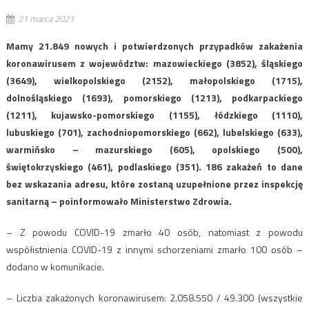
21 marca 2021
Mamy 21.849 nowych i potwierdzonych przypadków zakażenia
koronawirusem z województw: mazowieckiego (3852), śląskiego
(3649), wielkopolskiego (2152), małopolskiego (1715),
dolnośląskiego (1693), pomorskiego (1213), podkarpackiego
(1211), kujawsko-pomorskiego (1155), łódzkiego (1110),
lubuskiego (701), zachodniopomorskiego (662), lubelskiego (633),
warmińsko – mazurskiego (605), opolskiego (500),
świętokrzyskiego (461), podlaskiego (351). 186 zakażeń to dane
bez wskazania adresu, które zostaną uzupełnione przez inspekcję
sanitarną – poinformowało Ministerstwo Zdrowia.
– Z powodu COVID-19 zmarło 40 osób, natomiast z powodu
współistnienia COVID-19 z innymi schorzeniami zmarło 100 osób –
dodano w komunikacie.
– Liczba zakażonych koronawirusem: 2.058.550 / 49.300 (wszystkie