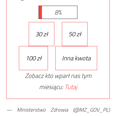
8%
30 zł
50 zł
100 zł
Inna kwota
Zobacz kto wparł nas tym
miesiącu:
Tutaj
— Ministerstwo Zdrowia (@MZ_GOV_PL)