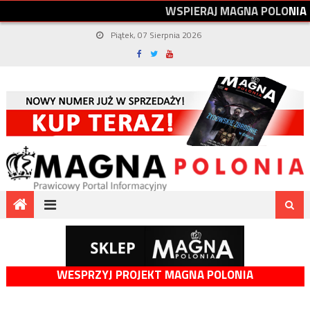
W
S
P
I
E
R
A
J
M
A
G
N
A
P
O
L
O
N
I
A
Piątek, 07 Sierpnia 2026
WESPRZYJ PROJEKT MAGNA POLONIA