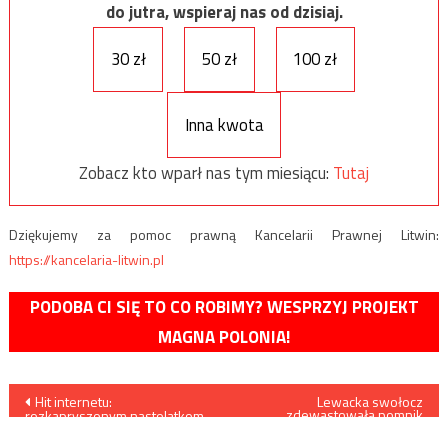
do jutra, wspieraj nas od dzisiaj.
30 zł
50 zł
100 zł
Inna kwota
Zobacz kto wparł nas tym miesiącu:
Tutaj
Dziękujemy za pomoc prawną Kancelarii Prawnej Litwin:
https://kancelaria-litwin.pl
PODOBA CI SIĘ TO CO ROBIMY? WESPRZYJ PROJEKT
MAGNA POLONIA!
Nawigacja
Hit internetu:
Lewacka swołocz
zdewastowała pomnik
rozkapryszonym nastolatkom
poświęcony pamięci
wpisu
znudził się protest, więc
Węgierskich Honwedów
chciały iść do domu…