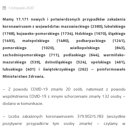
1 listopada 2020
Mamy 17.171 nowych i potwierdzonych przypadków zakażenia
koronawirusem z województw: mazowieckiego (2380), lubelskiego
(1768), kujawsko-pomorskiego (1734), łódzkiego (1670), śląskiego
(1493), małopolskiego (1480), podkarpackiego (1241),
pomorskiego (1020), wielkopolskiego (843),
zachodniopomorskiego (711), podlaskiego (644), warmińsko-
mazurskiego (539), dolnośląskiego (524), opolskiego (461),
lubuskiego (401) i świętokrzyskiego (262) – poinformowało
Ministerstwo Zdrowia.
– Z powodu COVID-19 zmarło 20 osób, natomiast z powodu
współistnienia COVID-19 z innymi schorzeniami zmarły 132 osoby –
dodano w komunikacie.
– Liczba zakażonych koronawirusem: 379.902/5.783 (wszystkie
pozytywne przypadki/w tym osoby zmarłe) – czytamy w