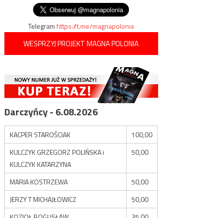
Telegram
https://t.me/magnapolonia
WESPRZYJ PROJEKT MAGNA POLONIA
Darczyńcy - 6.08.2026
KACPER STAROŚCIAK
100,00
KULCZYK GRZEGORZ POLIŃSKA i
50,00
KULCZYK KATARZYNA
MARIA KOSTRZEWA
50,00
JERZY T MICHAJŁOWICZ
50,00
KOZIOŁ BOGUSŁAW
35,00