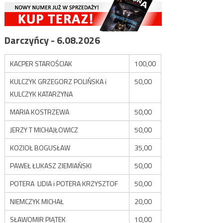
Darczyńcy - 6.08.2026
KACPER STAROŚCIAK
100,00
KULCZYK GRZEGORZ POLIŃSKA i
50,00
KULCZYK KATARZYNA
MARIA KOSTRZEWA
50,00
JERZY T MICHAJŁOWICZ
50,00
KOZIOŁ BOGUSŁAW
35,00
PAWEŁ ŁUKASZ ZIEMIAŃSKI
50,00
POTERA LIDIA i POTERA KRZYSZTOF
50,00
NIEMCZYK MICHAŁ
20,00
SŁAWOMIR PIĄTEK
10,00