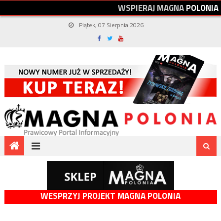
W
S
P
I
E
R
A
J
M
A
G
N
A
P
O
L
O
N
I
A
Piątek, 07 Sierpnia 2026
WESPRZYJ PROJEKT MAGNA POLONIA