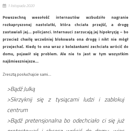
1 listopada 2020
Powszechną wesołość internautów wzbudziło nagranie
rozkapryszonej nastolatki, która chciała przejść, a drogę
zastawiali jej… policjanci. Internauci zarzucają jej hipokryzję – bo
przecież chwilę wcześniej blokowała ona drogę i nikt nie mógł
przejechać. Kiedy to ona wraz z koleżankami zechciała wrócić do
domu, pojawił się problem. Ale nie to jest w tym wszystkim
najśmieszniejsze…
Zresztą posłuchajcie sami…
>Bądź Julką
>Skrzyknij się z tysiącami ludzi i zablokuj
centrum
>Bądź pretensjonalna bo odechciało ci się już
protestować i chcesz wrócić do domu, więc