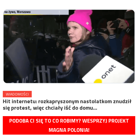
WIADOMOŚCI
Hit internetu: rozkapryszonym nastolatkom znudził
się protest, więc chciały iść do domu…
PODOBA CI SIĘ TO CO ROBIMY? WESPRZYJ PROJEKT
MAGNA POLONIA!