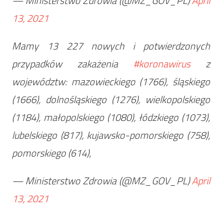
— Ministerstwo Zdrowia (@MZ_GOV_PL)
April
13, 2021
Mamy 13 227 nowych i potwierdzonych
przypadków zakażenia
#koronawirus
z
województw: mazowieckiego (1766), śląskiego
(1666), dolnośląskiego (1276), wielkopolskiego
(1184), małopolskiego (1080), łódzkiego (1073),
lubelskiego (817), kujawsko-pomorskiego (758),
pomorskiego (614),
— Ministerstwo Zdrowia (@MZ_GOV_PL)
April
13, 2021