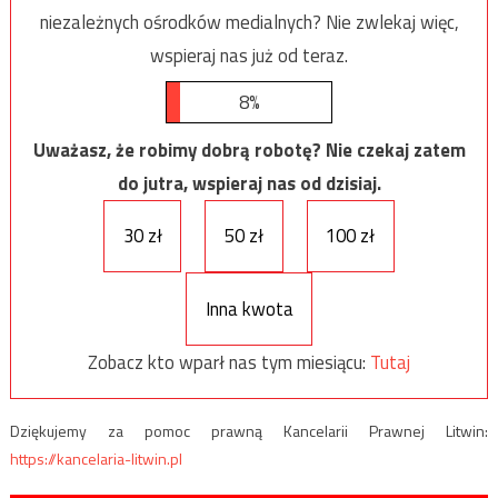
niezależnych ośrodków medialnych? Nie zwlekaj więc,
wspieraj nas już od teraz.
8%
Uważasz, że robimy dobrą robotę? Nie czekaj zatem
do jutra, wspieraj nas od dzisiaj.
30 zł
50 zł
100 zł
Inna kwota
Zobacz kto wparł nas tym miesiącu:
Tutaj
Dziękujemy za pomoc prawną Kancelarii Prawnej Litwin:
https://kancelaria-litwin.pl