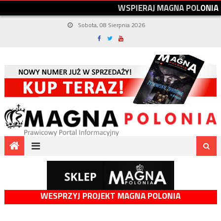
W
S
P
I
E
R
A
J
M
A
G
N
A
P
O
L
O
N
I
A
Sobota, 08 Sierpnia 2026
WESPRZYJ PROJEKT MAGNA POLONIA