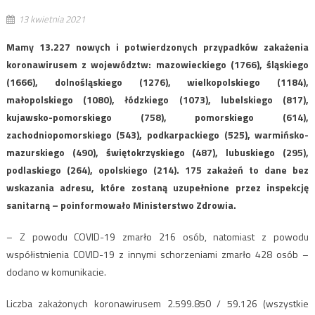
13 kwietnia 2021
Mamy 13.227 nowych i potwierdzonych przypadków zakażenia
koronawirusem z województw: mazowieckiego (1766), śląskiego
(1666), dolnośląskiego (1276), wielkopolskiego (1184),
małopolskiego (1080), łódzkiego (1073), lubelskiego (817),
kujawsko-pomorskiego (758), pomorskiego (614),
zachodniopomorskiego (543), podkarpackiego (525), warmińsko-
mazurskiego (490), świętokrzyskiego (487), lubuskiego (295),
podlaskiego (264), opolskiego (214). 175 zakażeń to dane bez
wskazania adresu, które zostaną uzupełnione przez inspekcję
sanitarną – poinformowało Ministerstwo Zdrowia.
– Z powodu COVID-19 zmarło 216 osób, natomiast z powodu
współistnienia COVID-19 z innymi schorzeniami zmarło 428 osób –
dodano w komunikacie.
Liczba zakażonych koronawirusem 2.599.850 / 59.126 (wszystkie