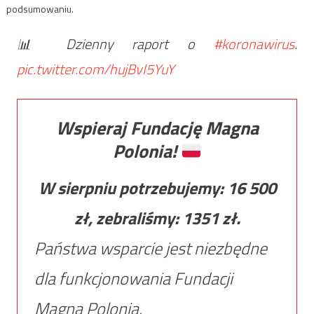
podsumowaniu.
📊 Dzienny raport o
#koronawirus
.
pic.twitter.com/hujBvI5YuY
Wspieraj Fundację Magna
Polonia!
W sierpniu potrzebujemy:
16 500
zł, zebraliśmy:
1351
zł.
Państwa wsparcie jest niezbędne
dla funkcjonowania Fundacji
Magna Polonia.