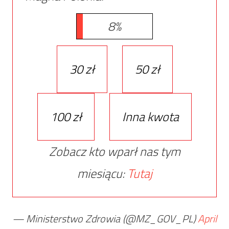
8%
30 zł
50 zł
100 zł
Inna kwota
Zobacz kto wparł nas tym
miesiącu:
Tutaj
— Ministerstwo Zdrowia (@MZ_GOV_PL)
April