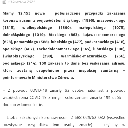
18 kwietnia 2021
Mamy 12.153 nowe i potwierdzone przypadki zakażenia
koronawirusem z województw: śląskiego (1896), mazowieckiego
(1815), wielkopolskiego (1390), małopolskiego (1075),
dolnośląskiego (1019), łódzkiego (863), kujawsko-pomorskiego
(623), pomorskiego (588), lubelskiego (477), podkarpackiego (418),
opolskiego (407), zachodniopomorskiego (345), lubuskiego (308),
świętokrzyskiego (299), warmińsko-mazurskiego (256),
podlaskiego (214). 160 zakażeń to dane bez wskazania adresu,
które zostaną uzupełnione przez inspekcję sanitarną –
poinformowało Ministerstwo Zdrowia.
– Z powodu COVID-19 zmarły 52 osoby, natomiast z powodu
współistnienia COVID-19 z innymi schorzeniami zmarło 155 osób –
dodano w komunikacie.
– Liczba zakażonych koronawirusem 2 688 025/62 032 (wszystkie
pozytywne przypadki/w tym osoby zmarłe) – czytamy w