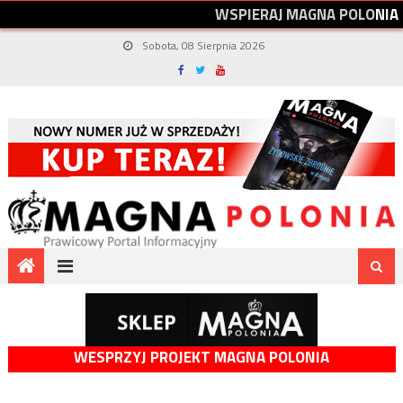
W
S
P
I
E
R
A
J
M
A
G
N
A
P
O
L
O
N
I
A
Sobota, 08 Sierpnia 2026
WESPRZYJ PROJEKT MAGNA POLONIA