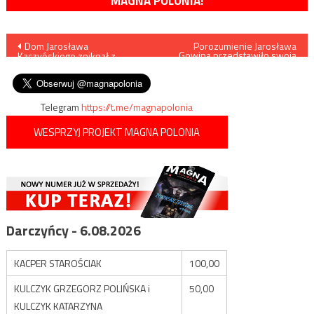
MAGNA POLONIA!
Nawigacja
Dom Jarosława
Porozumienie Jarosława
Gowina przedstawiło swoją
Kaczyńskiego zniknął z
wizję państwa na wczorajszej
wpisu
Google Street View
konwencji
Telegram
https://t.me/magnapolonia
WESPRZYJ PROJEKT MAGNA POLONIA
Darczyńcy - 6.08.2026
KACPER STAROŚCIAK
100,00
KULCZYK GRZEGORZ POLIŃSKA i
50,00
KULCZYK KATARZYNA