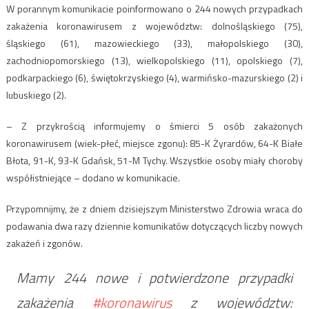
W porannym komunikacie poinformowano o 244 nowych przypadkach
zakażenia koronawirusem z województw: dolnośląskiego (75),
śląskiego (61), mazowieckiego (33), małopolskiego (30),
zachodniopomorskiego (13), wielkopolskiego (11), opolskiego (7),
podkarpackiego (6), świętokrzyskiego (4), warmińsko-mazurskiego (2) i
lubuskiego (2).
– Z przykrością informujemy o śmierci 5 osób zakażonych
koronawirusem (wiek-płeć, miejsce zgonu): 85-K Żyrardów, 64-K Białe
Błota, 91-K, 93-K Gdańsk, 51-M Tychy. Wszystkie osoby miały choroby
współistniejące – dodano w komunikacie.
Przypomnijmy, że z dniem dzisiejszym Ministerstwo Zdrowia wraca do
podawania dwa razy dziennie komunikatów dotyczących liczby nowych
zakażeń i zgonów.
Mamy 244 nowe i potwierdzone przypadki
zakażenia
#koronawirus
z województw: