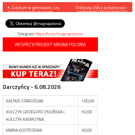
Nawigacja
„Gdybym w gimnazjum, czy
Oddziały LNA z południowo-
zachodniej Libii przechodzą
liceum powiedział swoim
na stronę wspieranego przez
wpisu
nauczycielom od historii…”
Turcję Rządu Porozumienia
Narodowego
Telegram
https://t.me/magnapolonia
WESPRZYJ PROJEKT MAGNA POLONIA
Darczyńcy - 6.08.2026
KACPER STAROŚCIAK
100,00
KULCZYK GRZEGORZ POLIŃSKA i
50,00
KULCZYK KATARZYNA
MARIA KOSTRZEWA
50,00