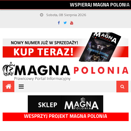
W
S
P
I
E
R
A
J
M
A
G
N
A
P
O
L
O
N
I
A
Sobota, 08 Sierpnia 2026
WESPRZYJ PROJEKT MAGNA POLONIA