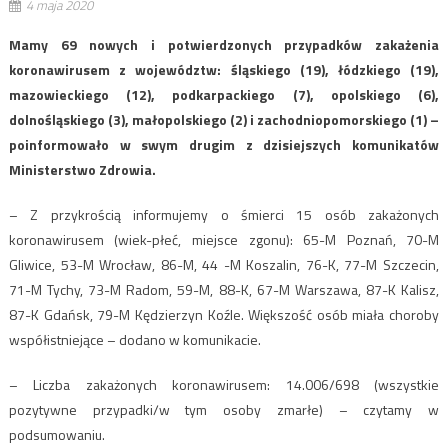
4 maja 2020
Mamy 69 nowych i potwierdzonych przypadków zakażenia
koronawirusem z województw: śląskiego (19), łódzkiego (19),
mazowieckiego (12), podkarpackiego (7), opolskiego (6),
dolnośląskiego (3), małopolskiego (2) i zachodniopomorskiego (1) –
poinformowało w swym drugim z dzisiejszych komunikatów
Ministerstwo Zdrowia.
– Z przykrością informujemy o śmierci 15 osób zakażonych
koronawirusem (wiek-płeć, miejsce zgonu): 65-M Poznań, 70-M
Gliwice, 53-M Wrocław, 86-M, 44 -M Koszalin, 76-K, 77-M Szczecin,
71-M Tychy, 73-M Radom, 59-M, 88-K, 67-M Warszawa, 87-K Kalisz,
87-K Gdańsk, 79-M Kędzierzyn Koźle. Większość osób miała choroby
współistniejące – dodano w komunikacie.
– Liczba zakażonych koronawirusem: 14.006/698 (wszystkie
pozytywne przypadki/w tym osoby zmarłe) – czytamy w
podsumowaniu.