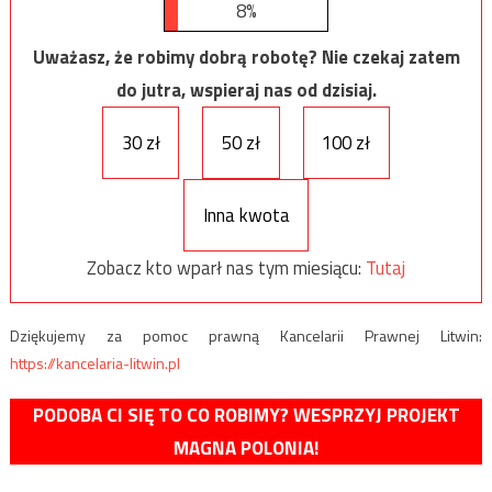
8%
Uważasz, że robimy dobrą robotę? Nie czekaj zatem
do jutra, wspieraj nas od dzisiaj.
30 zł
50 zł
100 zł
Inna kwota
Zobacz kto wparł nas tym miesiącu:
Tutaj
Dziękujemy za pomoc prawną Kancelarii Prawnej Litwin:
https://kancelaria-litwin.pl
PODOBA CI SIĘ TO CO ROBIMY? WESPRZYJ PROJEKT
MAGNA POLONIA!