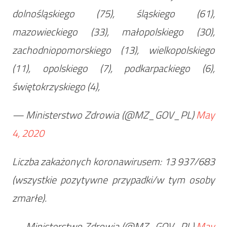
dolnośląskiego (75), śląskiego (61),
mazowieckiego (33), małopolskiego (30),
zachodniopomorskiego (13), wielkopolskiego
(11), opolskiego (7), podkarpackiego (6),
świętokrzyskiego (4),
— Ministerstwo Zdrowia (@MZ_GOV_PL)
May
4, 2020
Liczba zakażonych koronawirusem: 13 937/683
(wszystkie pozytywne przypadki/w tym osoby
zmarłe).
— Ministerstwo Zdrowia (@MZ_GOV_PL)
May