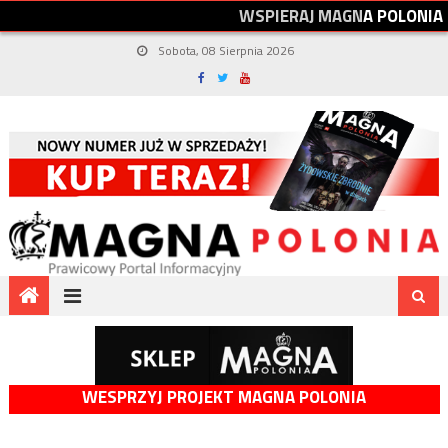
W
S
P
I
E
R
A
J
M
A
G
N
A
P
O
L
O
N
I
A
Sobota, 08 Sierpnia 2026
WESPRZYJ PROJEKT MAGNA POLONIA