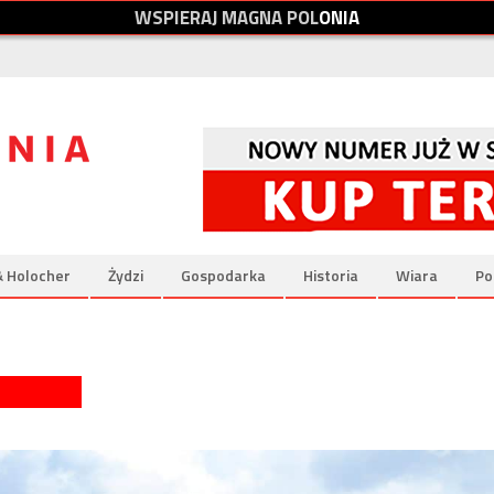
W
S
P
I
E
R
A
J
M
A
G
N
A
P
O
L
O
N
I
A
& Holocher
Żydzi
Gospodarka
Historia
Wiara
Po