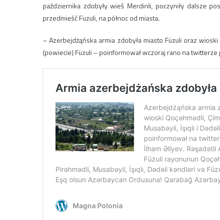
października zdobyły wieś Merdinli, poczyniły dalsze po
przedmieść Fuzuli, na północ od miasta.
– Azerbejdżąńska armia zdobyła miasto Füzuli oraz wioski Qo
(powiecie) Füzuli – poinformował wczoraj rano na twitterze