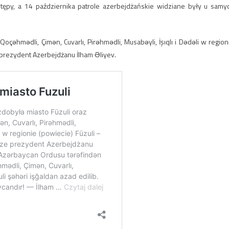
stępy, a 14 października patrole azerbejdżańskie widziane były u samy
çəhmədli, Çimən, Cuvarlı, Pirəhmədli, Musabəyli, İşıqlı i Dədəli w region
 prezydent Azerbejdżanu İlham Əliyev.