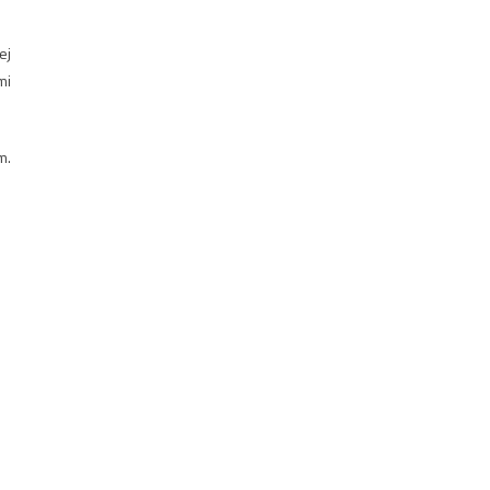
ej
mi
m.