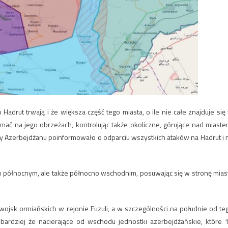
 Hadrut trwają i że większa część tego miasta, o ile nie całe znajduje się
ymać na jego obrzeżach, kontrolując także okoliczne, górujące nad miaste
y Azerbejdżanu poinformowało o odparciu wszystkich ataków na Hadrut i 
u północnym, ale także północno wschodnim, posuwając się w stronę mias
ojsk ormiańskich w rejonie Fuzuli, a w szczególności na południe od te
m bardziej że nacierające od wschodu jednostki azerbejdżańskie, które 