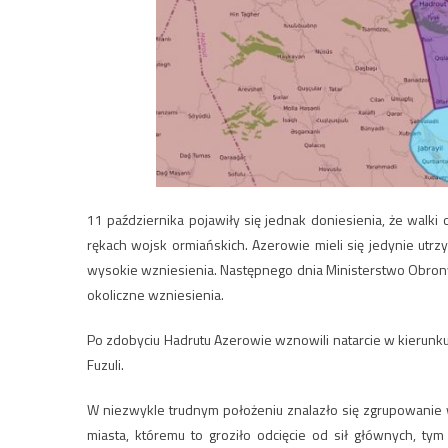
11 października pojawiły się jednak doniesienia, że walki o
rękach wojsk ormiańskich. Azerowie mieli się jedynie utrz
wysokie wzniesienia. Następnego dnia Ministerstwo Obron
okoliczne wzniesienia.
Po zdobyciu Hadrutu Azerowie wznowili natarcie w kierunk
Fuzuli.
W niezwykle trudnym położeniu znalazło się zgrupowanie w
miasta, któremu to groziło odcięcie od sił głównych, ty