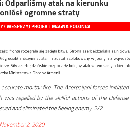
: Odparliśmy atak na kierunku
oniósł ogromne straty
MY? WESPRZYJ PROJEKT MAGNA POLONIA!
ci frontu rozegrała się zacięta bitwa. Strona azerbejdżańska zainicjowa
. Wróg uciekł z dużymi stratami i został zablokowany w jednym z wąwozó
erzy. Siły azerbejdżańskie rozpoczęły kolejny atak w tym samym kierunk
niczka Ministerstwa Obrony Armenii.
ccurate mortar fire. The Azerbaijani forces initiated
 was repelled by the skillful actions of the Defense
ued and eliminated the fleeing enemy. 2/2
November 2, 2020