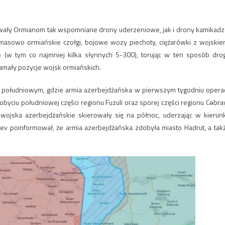
adawały Ormianom tak wspomniane drony uderzeniowe, jak i drony kamikadz
z masowo ormiańskie czołgi, bojowe wozy piechoty, ciężarówki z wojskie
cze (w tym co najmniej kilka słynnych S-300), torując w ten sposób dro
łamały pozycje wojsk ormiańskich.
południowym, gdzie armia azerbejdżańska w pierwszym tygodniu operac
byciu południowej części regionu Fuzuli oraz sporej części regionu Cəbray
, wojska azerbejdżańskie skierowały się na północ, uderzając w kierun
yev poinformował, że armia azerbejdżańska zdobyła miasto Hadrut, a tak