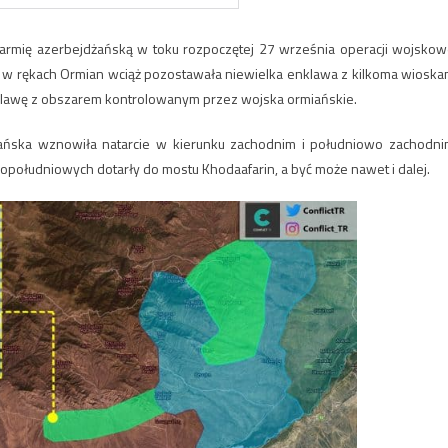
armię azerbejdżańską w toku rozpoczętej 27 września operacji wojskow
uli w rękach Ormian wciąż pozostawała niewielka enklawa z kilkoma wioska
enklawę z obszarem kontrolowanym przez wojska ormiańskie.
dżańska wznowiła natarcie w kierunku zachodnim i południowo zachodni
popołudniowych dotarły do mostu Khodaafarin, a być może nawet i dalej.