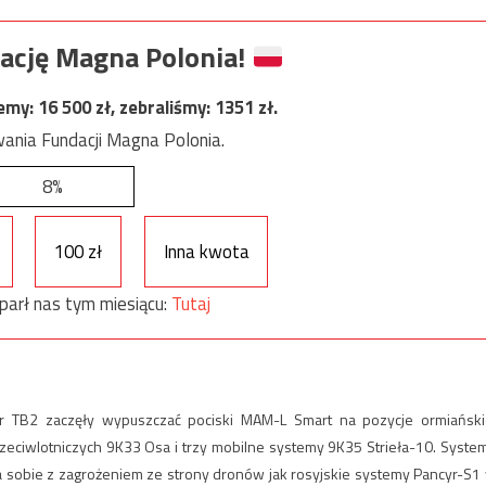
ację Magna Polonia!
jemy:
16 500
zł, zebraliśmy:
1351
zł.
ania Fundacji Magna Polonia.
8%
100 zł
Inna kwota
parł nas tym miesiącu:
Tutaj
r TB2 zaczęły wypuszczać pociski MAM-L Smart na pozycje ormiański
zeciwlotniczych 9K33 Osa i trzy mobilne systemy 9K35 Strieła-10. Syste
a sobie z zagrożeniem ze strony dronów jak rosyjskie systemy Pancyr-S1