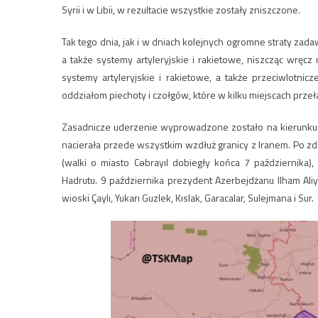
Syrii i w Libii, w rezultacie wszystkie zostały zniszczone.
Tak tego dnia, jak i w dniach kolejnych ogromne straty z
a także systemy artyleryjskie i rakietowe, niszcząc wręc
systemy artyleryjskie i rakietowe, a także przeciwlotni
oddziałom piechoty i czołgów, które w kilku miejscach prze
Zasadnicze uderzenie wyprowadzone zostało na kierunku 
nacierała przede wszystkim wzdłuż granicy z Iranem. Po zdo
(walki o miasto Cəbrayıl dobiegły końca 7 października)
Hadrutu. 9 października prezydent Azerbejdżanu Ilham Ali
wioski Çaylı, Yukarı Guzlek, Kıslak, Garacalar, Sulejmana i Sur.