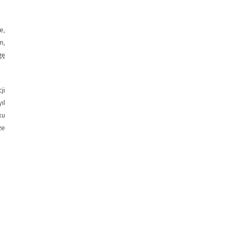
e,
m,
gę
ji
ıl
ku
że