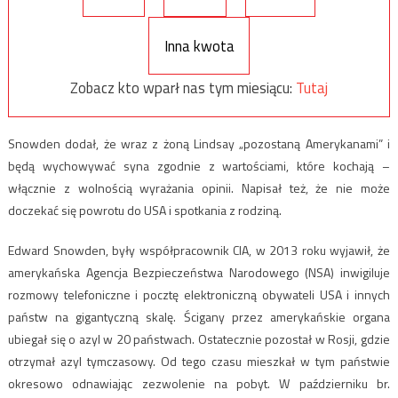
Inna kwota
Zobacz kto wparł nas tym miesiącu:
Tutaj
Snowden dodał, że wraz z żoną Lindsay „pozostaną Amerykanami” i
będą wychowywać syna zgodnie z wartościami, które kochają –
włącznie z wolnością wyrażania opinii. Napisał też, że nie może
doczekać się powrotu do USA i spotkania z rodziną.
Edward Snowden, były współpracownik CIA, w 2013 roku wyjawił, że
amerykańska Agencja Bezpieczeństwa Narodowego (NSA) inwigiluje
rozmowy telefoniczne i pocztę elektroniczną obywateli USA i innych
państw na gigantyczną skalę. Ścigany przez amerykańskie organa
ubiegał się o azyl w 20 państwach. Ostatecznie pozostał w Rosji, gdzie
otrzymał azyl tymczasowy. Od tego czasu mieszkał w tym państwie
okresowo odnawiając zezwolenie na pobyt. W październiku br.