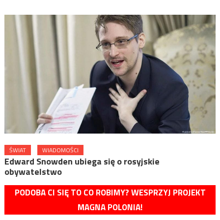
ŚWIAT
WIADOMOŚCI
Edward Snowden ubiega się o rosyjskie
obywatelstwo
PODOBA CI SIĘ TO CO ROBIMY? WESPRZYJ PROJEKT
MAGNA POLONIA!