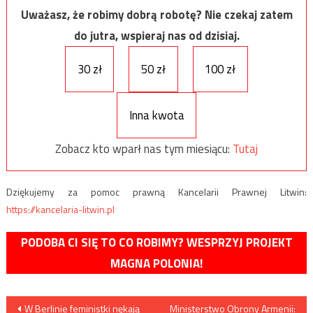
Uważasz, że robimy dobrą robotę? Nie czekaj zatem
do jutra, wspieraj nas od dzisiaj.
30 zł
50 zł
100 zł
Inna kwota
Zobacz kto wparł nas tym miesiącu:
Tutaj
Dziękujemy za pomoc prawną Kancelarii Prawnej Litwin:
https://kancelaria-litwin.pl
PODOBA CI SIĘ TO CO ROBIMY? WESPRZYJ PROJEKT
MAGNA POLONIA!
Nawigacja
W Berlinie feministki nękają
Ministerstwo Obrony Armenii: