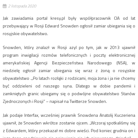
2 listopada 2020
Jak zawiadamia portal kresy.pl były współpracownik CIA od lat
przebywający w Rosji Edward Snowden ogłosił zamiar ubiegania się o
rosyjskie obywatelstwo.
Snowden, który znalazł w Rosji azyl po tym, jak w 2013 ujawnił
program inwigilacji rozmów telefonicznych i poczty elektronicznej
amerykańskiej Agencji Bezpieczeństwa Narodowego (NSA), w
niedzielę ogłosił zamiar ubiegania się wraz z żoną o rosyjskie
obywatelstwo .„Po latach rozłąki z rodzicami, moja żona i ja nie chcemy
być oddzieleni od naszego syna. Dlatego w dobie pandemii i
zamkniętych granic ubiegamy się o podwójne obywatelstwo Stanów
Zjednoczonych i Rosji” – napisał na Twitterze Snowden.
Jak podaje Interfax, wcześniej prawnik Snowdena Anatolij Kuczeriena
ujawnił, że Snowden wkrótce zostanie ojcem. „Wczoraj spotkaliśmy się
z Edwardem, który przekazał mi dobre wieści. Pod koniec grudnia on i