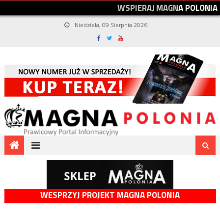
W
S
P
I
E
R
A
J
M
A
G
N
A
P
O
L
O
N
I
A
Niedziela, 09 Sierpnia 2026
WESPRZYJ PROJEKT MAGNA POLONIA