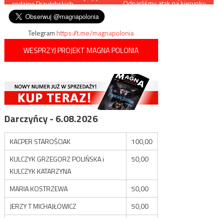
Odparliśmy atak na kierunku
rodzinę Przyłębskich
północno-zachodnim, wróg
wpisu
poniósł ogromne straty
Telegram
https://t.me/magnapolonia
WESPRZYJ PROJEKT MAGNA POLONIA
Darczyńcy - 6.08.2026
KACPER STAROŚCIAK
100,00
KULCZYK GRZEGORZ POLIŃSKA i
50,00
KULCZYK KATARZYNA
MARIA KOSTRZEWA
50,00
JERZY T MICHAJŁOWICZ
50,00