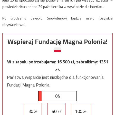
jego żona spodziewają się pojawienia się ich pierwszego dziecka” –
powiedział Kuczeriena 29 października w wywiadzie dla Interfaxu.
Po urodzeniu dziecko Snowdenów będzie miało rosyjskie
obywatelstwo.
Wspieraj Fundację Magna Polonia!
W sierpniu potrzebujemy:
16 500
zł, zebraliśmy:
1351
zł.
Państwa wsparcie jest niezbędne dla funkcjonowania
Fundacji Magna Polonia.
8%
30 zł
50 zł
100 zł