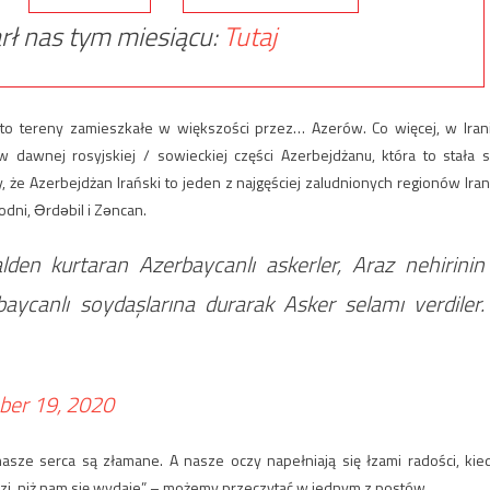
rł nas tym miesiącu:
Tutaj
to tereny zamieszkałe w większości przez… Azerów. Co więcej, w Iran
 dawnej rosyjskiej / sowieckiej części Azerbejdżanu, która to stała s
e Azerbejdżan Irański to jeden z najgęściej zaludnionych regionów Iran
dni, Ərdəbil i Zəncan.
alden kurtaran Azerbaycanlı askerler, Araz nehirinin
aycanlı soydaşlarına durarak Asker selamı verdiler.
ber 19, 2020
sze serca są złamane. A nasze oczy napełniają się łzami radości, kie
zi, niż nam się wydaje” – możemy przeczytać w jednym z postów.