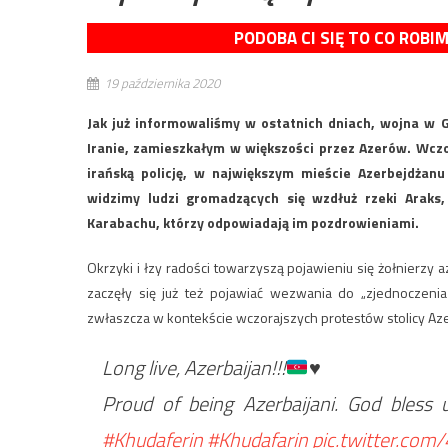
PODOBA CI SIĘ TO CO ROBI
19 października 2020
Jak już informowaliśmy w ostatnich dniach, wojna w 
Iranie, zamieszkałym w większości przez Azerów. Wcz
irańską policję, w największym mieście Azerbejdżanu
widzimy ludzi gromadzących się wzdłuż rzeki Araks,
Karabachu, którzy odpowiadają im pozdrowieniami.
Okrzyki i łzy radości towarzyszą pojawieniu się żołnierzy 
zaczęły się już też pojawiać wezwania do „zjednoczenia
zwłaszcza w kontekście wczorajszych protestów stolicy A
Long live, Azerbaijan!!!
♥️
Proud of being Azerbaijani. God bless
#Khudaferin
#Khudafarin
pic.twitter.co