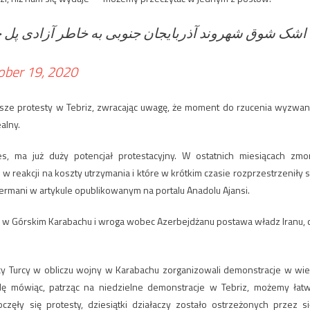
اشک شوق شهروند آذربایجان جنوبی به خاطر آزادی پل.
ober 19, 2020
jsze protesty w Tebriz, zwracając uwagę, że moment do rzucenia wyzwan
alny.
s, ma już duży potencjał protestacyjny. W ostatnich miesiącach zmo
e w reakcji na koszty utrzymania i które w krótkim czasie rozprzestrzeniły s
Kermani w artykule opublikowanym na portalu Anadolu Ajansi.
iej w Górskim Karabachu i wroga wobec Azerbejdżanu postawa władz Iranu, 
ańscy Turcy w obliczu wojny w Karabachu zorganizowali demonstracje w wie
dę mówiąc, patrząc na niedzielne demonstracje w Tebriz, możemy łat
częły się protesty, dziesiątki działaczy zostało ostrzeżonych przez si