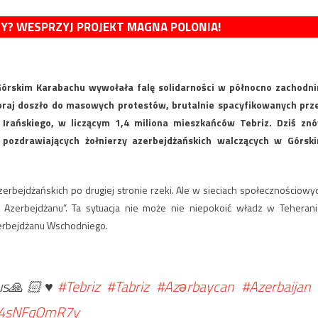
MY? WESPRZYJ PROJEKT MAGNA POLONIA!
Górskim Karabachu wywołała falę solidarności w północno zachodn
oraj doszło do masowych protestów, brutalnie spacyfikowanych prz
 Irańskiego, w liczącym 1,4 miliona mieszkańców Tebriz. Dziś zn
 pozdrawiających żołnierzy azerbejdżańskich walczących w Górsk
azerbejdżańskich po drugiej stronie rzeki. Ale w sieciach społecznościowy
 Azerbejdżanu”. Ta sytuacja nie może nie niepokoić władz w Teherani
zerbejdżanu Wschodniego.
 us🙏🏻♥️
#Tebriz
#Tabriz
#Azərbaycan
#Azerbaijan
m/4sNFqOmR7y