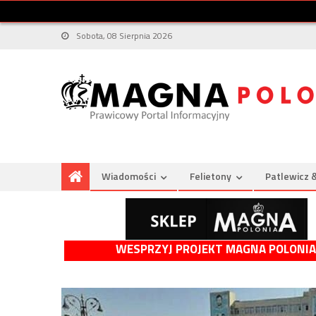
Sobota, 08 Sierpnia 2026
Wiadomości
Felietony
Patlewicz 
WESPRZYJ PROJEKT MAGNA POLONIA