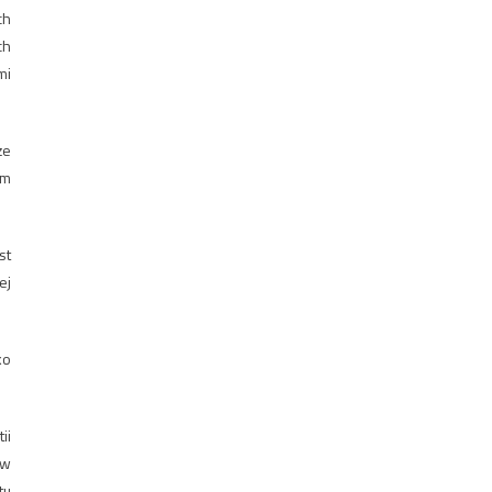
ch
ch
mi
że
ym
st
ej
ko
ii
 w
tu