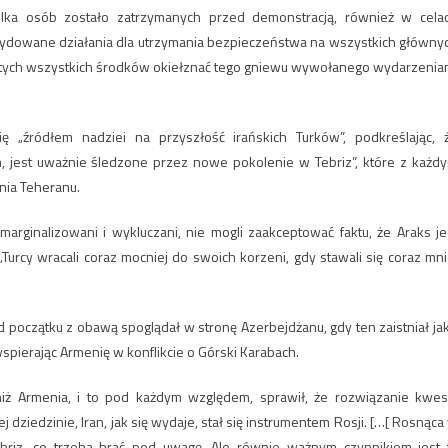
kilka osób zostało zatrzymanych przed demonstracją, również w cela
ecydowane działania dla utrzymania bezpieczeństwa na wszystkich główny
imo tych wszystkich środków okiełznać tego gniewu wywołanego wydarzenia
ię „źródłem nadziei na przyszłość irańskich Turków”, podkreślając, 
, jest uważnie śledzone przez nowe pokolenie w Tebriz”, które z każd
nia Teheranu.
marginalizowani i wykluczani, nie mogli zaakceptować faktu, że Araks je
„Turcy wracali coraz mocniej do swoich korzeni, gdy stawali się coraz mni
d początku z obawą spoglądał w stronę Azerbejdżanu, gdy ten zaistniał ja
ierając Armenię w konflikcie o Górski Karabach.
niż Armenia, i to pod każdym względem, sprawił, że rozwiązanie kwest
ej dziedzinie, Iran, jak się wydaje, stał się instrumentem Rosji. […[ Rosnąca
Tebriz, co trzeba brać pod uwagę. Ale równie ważnym czynnikiem jest 