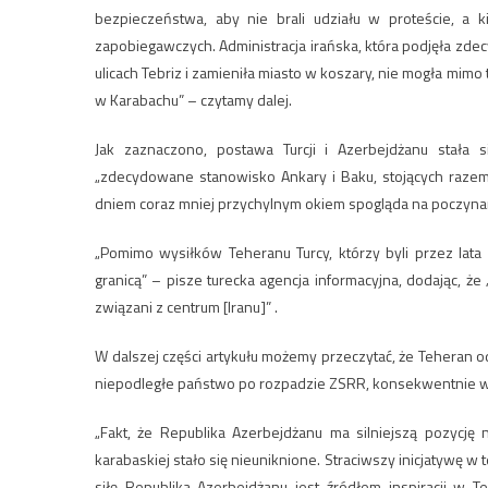
bezpieczeństwa, aby nie brali udziału w proteście, a 
zapobiegawczych. Administracja irańska, która podjęła zd
ulicach Tebriz i zamieniła miasto w koszary, nie mogła m
w Karabachu” – czytamy dalej.
Jak zaznaczono, postawa Turcji i Azerbejdżanu stała s
„zdecydowane stanowisko Ankary i Baku, stojących razem
dniem coraz mniej przychylnym okiem spogląda na poczyna
„Pomimo wysiłków Teheranu Turcy, którzy byli przez lata 
granicą” – pisze turecka agencja informacyjna, dodając, że 
związani z centrum [Iranu]” .
W dalszej części artykułu możemy przeczytać, że Teheran o
niepodległe państwo po rozpadzie ZSRR, konsekwentnie wsp
„Fakt, że Republika Azerbejdżanu ma silniejszą pozycję 
karabaskiej stało się nieuniknione. Straciwszy inicjatywę w t
siłę Republika Azerbejdżanu jest źródłem inspiracji w 