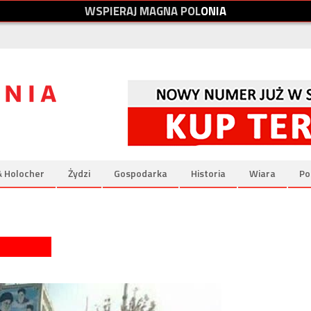
W
S
P
I
E
R
A
J
M
A
G
N
A
P
O
L
O
N
I
A
& Holocher
Żydzi
Gospodarka
Historia
Wiara
Po