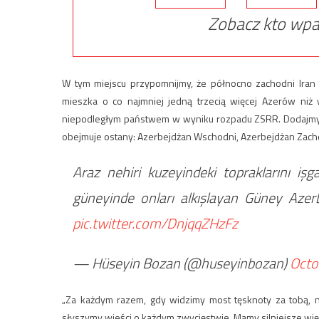
Zobacz kto wpa
W tym miejscu przypomnijmy, że północno zachodni Iran 
mieszka o co najmniej jedną trzecią więcej Azerów niż w
niepodległym państwem w wyniku rozpadu ZSRR. Dodajmy, ż
obejmuje ostany: Azerbejdżan Wschodni, Azerbejdżan Zacho
Araz nehiri kuzeyindeki topraklarını işg
güneyinde onları alkışlayan Güney Azerb
pic.twitter.com/DnjqqZHzFz
— Hüseyin Bozan (@huseyinbozan)
Octo
„Za każdym razem, gdy widzimy most tęsknoty za tobą, na
słyszymy wieści o każdym zwycięstwie. Mamy silniejsze wię