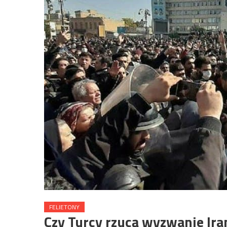
FELIETONY
Czy Turcy rzucą wyzwanie Ir