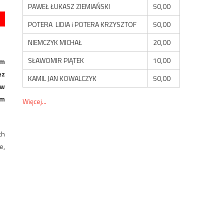
PAWEŁ ŁUKASZ ZIEMIAŃSKI
50,00
POTERA LIDIA i POTERA KRZYSZTOF
50,00
NIEMCZYK MICHAŁ
20,00
SŁAWOMIR PIĄTEK
10,00
im
ez
KAMIL JAN KOWALCZYK
50,00
ów
im
Więcej...
ch
e,