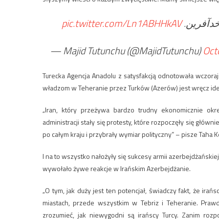
pic.twitter.com/Ln1ABHHkAV
 خدآفرین
— Majid Tutunchu (@MajidTutunchu)
Oct
Turecka Agencja Anadolu z satysfakcją odnotowała wczora
władzom w Teheranie przez Turków (Azerów) jest wręcz ide
„Iran, który przeżywa bardzo trudny ekonomicznie okre
administracji stały się protesty, które rozpoczęły się główni
po całym kraju i przybrały wymiar polityczny” – pisze Taha 
I na to wszystko nałożyły się sukcesy armii azerbejdżańsk
wywołało żywe reakcje w Irańskim Azerbejdżanie.
„O tym, jak duży jest ten potencjał, świadczy fakt, że ir
miastach, przede wszystkim w Tebriz i Teheranie. Praw
zrozumieć, jak niewygodni są irańscy Turcy. Zanim rozpo