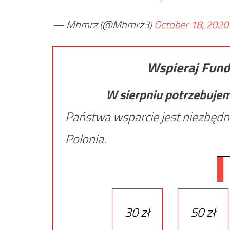
— Mhmrz (@Mhmrz3)
October 18, 2020
Wspieraj Fund
W sierpniu potrzebuje
Państwa wsparcie jest niezbędn
Polonia.
30 zł
50 zł