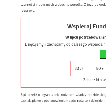
czynności medycznych wobec noworodka. Z tego powodu z
rozprawę.
Wspieraj Fund
W lipcu potrzebowaliś
Dziękujemy! i zachęcamy do dalszego wsparcia na
30 zł
50 zł
Zobacz kto w
Sąd orzekł o ograniczeniu rodzicom władzy rodzicielsk
szpitala pismo z postanowieniem sądu, rodzice z dzieckiem