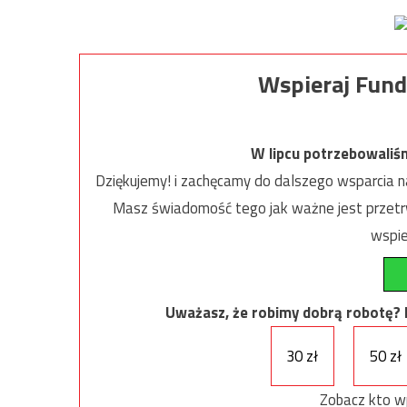
Wspieraj Fund
W lipcu potrzebowaliś
Dziękujemy! i zachęcamy do dalszego wsparcia na
Masz świadomość tego jak ważne jest przetrw
wspie
Uważasz, że robimy dobrą robotę? Ni
30 zł
50 zł
Zobacz kto w