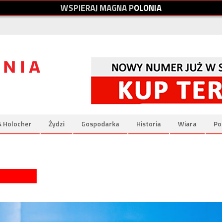
W
S
P
I
E
R
A
J
M
A
G
N
A
P
O
L
O
N
I
A
& Holocher
Żydzi
Gospodarka
Historia
Wiara
Po