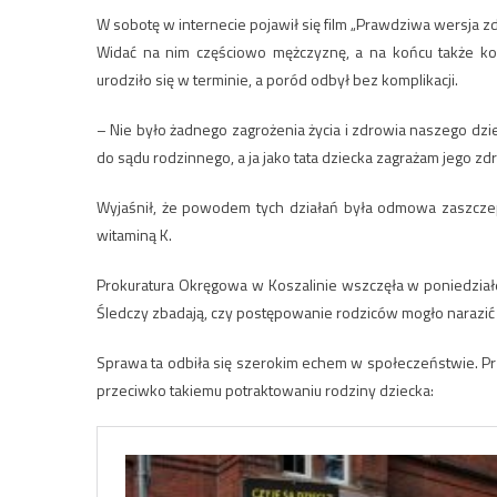
W sobotę w internecie pojawił się film „Prawdziwa wersja zd
Widać na nim częściowo mężczyznę, a na końcu także kob
urodziło się w terminie, a poród odbył bez komplikacji.
– Nie było żadnego zagrożenia życia i zdrowia naszego dzi
do sądu rodzinnego, a ja jako tata dziecka zagrażam jego zd
Wyjaśnił, że powodem tych działań była odmowa zaszczep
witaminą K.
Prokuratura Okręgowa w Koszalinie wszczęła w poniedział
Śledczy zbadają, czy postępowanie rodziców mogło narazić
Sprawa ta odbiła się szerokim echem w społeczeństwie. P
przeciwko takiemu potraktowaniu rodziny dziecka: