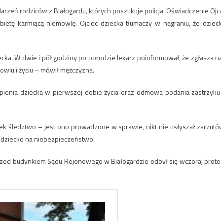
arzeń rodziców z Białogardu, których poszukuje policja. Oświadczenie Ojca
ietę karmiącą niemowlę. Ojciec dziecka tłumaczy w nagraniu, że dziec
ecka. W dwie i pół godziny po porodzie lekarz poinformował, że zgłasza n
rowiu i życiu – mówił mężczyzna.
ienia dziecka w pierwszej dobie życia oraz odmowa podania zastrzyku
ek śledztwo – jest ono prowadzone w sprawie, nikt nie usłyszał zarzutó
 dziecko na niebezpieczeństwo.
rzed budynkiem Sądu Rejonowego w Białogardzie odbył się wczoraj prote