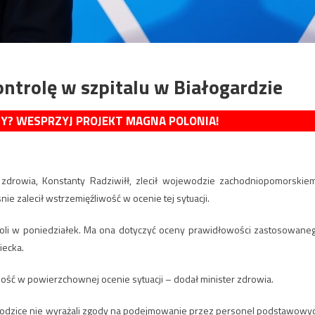
ntrolę w szpitalu w Białogardzie
MY? WESPRZYJ PROJEKT MAGNA POLONIA!
zdrowia, Konstanty Radziwiłł, zlecił wojewodzie zachodniopomorskie
e zalecił wstrzemięźliwość w ocenie tej sytuacji.
troli w poniedziałek. Ma ona dotyczyć oceny prawidłowości zastosowane
iecka.
ść w powierzchownej ocenie sytuacji – dodał minister zdrowia.
rodzice nie wyrażali zgody na podejmowanie przez personel podstawowy