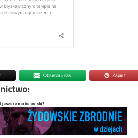
t
Obserwuj nas
Zapisz
nictwo:
t jeszcze naród polski?