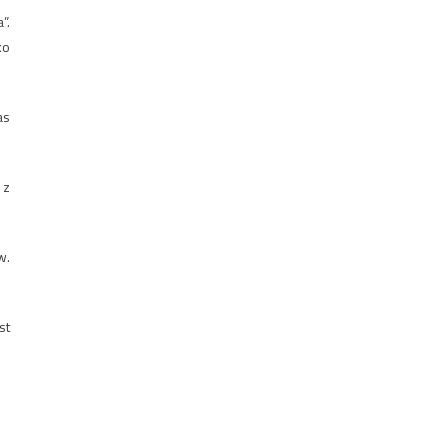
”.
ko
as
 z
w.
st