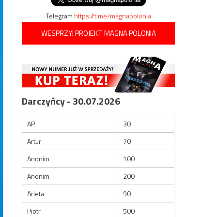
Telegram
https://t.me/magnapolonia
WESPRZYJ PROJEKT MAGNA POLONIA
Darczyńcy - 30.07.2026
AP
30
Artur
70
Anonim
100
Anonim
200
Arleta
90
Piotr
500