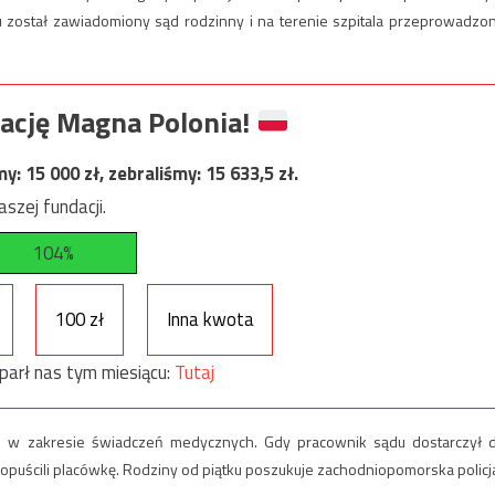
ostał zawiadomiony sąd rodzinny i na terenie szpitala przeprowadzo
ację Magna Polonia!
my:
15 000
zł, zebraliśmy:
15 633,5
zł.
szej fundacji.
104%
100 zł
Inna kwota
parł nas tym miesiącu:
Tutaj
iej w zakresie świadczeń medycznych. Gdy pracownik sądu dostarczył 
 opuścili placówkę. Rodziny od piątku poszukuje zachodniopomorska policj