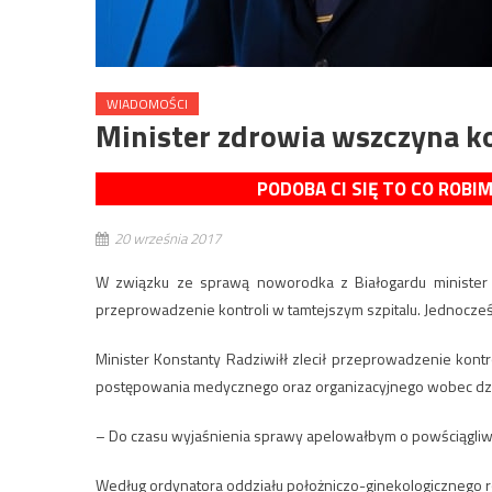
WIADOMOŚCI
Minister zdrowia wszczyna ko
PODOBA CI SIĘ TO CO ROBI
20 września 2017
W związku ze sprawą noworodka z Białogardu minister 
przeprowadzenie kontroli w tamtejszym szpitalu. Jednocześni
Minister Konstanty Radziwiłł zlecił przeprowadzenie kon
postępowania medycznego oraz organizacyjnego wobec dz
– Do czasu wyjaśnienia sprawy apelowałbym o powściągliwo
Według ordynatora oddziału położniczo-ginekologicznego 