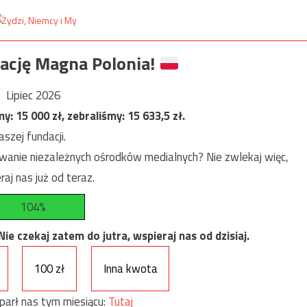
ację Magna Polonia!
Lipiec 2026
my:
15 000
zł, zebraliśmy:
15 633,5
zł.
szej fundacji.
anie niezależnych ośrodków medialnych? Nie zwlekaj więc,
raj nas już od teraz.
104%
e czekaj zatem do jutra, wspieraj nas od dzisiaj.
100 zł
Inna kwota
parł nas tym miesiącu:
Tutaj