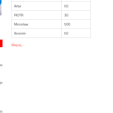
Artur
50
PIOTR
30
Mirosław
500
Anonim
50
Więcej...
mu
go
ch