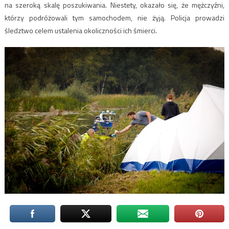
na szeroką skalę poszukiwania. Niestety, okazało się, że mężczyźni,
którzy podróżowali tym samochodem, nie żyją. Policja prowadzi
śledztwo celem ustalenia okoliczności ich śmierci.