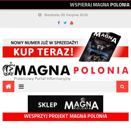
W
S
P
I
E
R
A
J
M
A
G
N
A
P
O
L
O
N
I
A
Niedziela, 09 Sierpnia 2026
WESPRZYJ PROJEKT MAGNA POLONIA