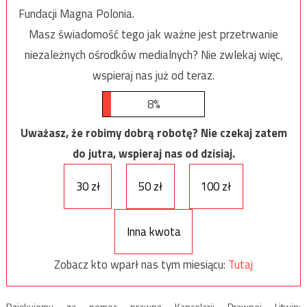
Fundacji Magna Polonia.
Masz świadomość tego jak ważne jest przetrwanie
niezależnych ośrodków medialnych? Nie zwlekaj więc,
wspieraj nas już od teraz.
8%
Uważasz, że robimy dobrą robotę? Nie czekaj zatem
do jutra, wspieraj nas od dzisiaj.
30 zł
50 zł
100 zł
Inna kwota
Zobacz kto wparł nas tym miesiącu:
Tutaj
Dziękujemy za pomoc prawną Kancelarii Prawnej Litwin: