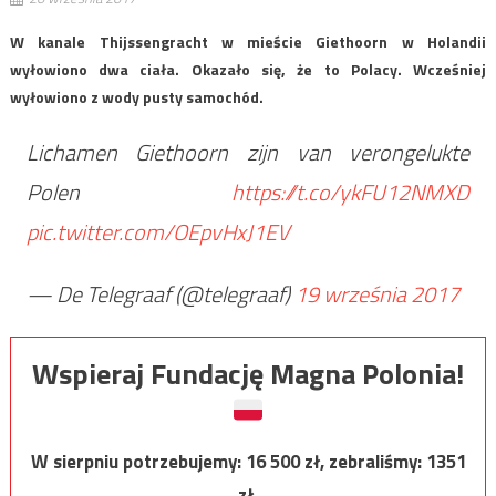
W kanale Thijssengracht w mieście Giethoorn w Holandii
wyłowiono dwa ciała. Okazało się, że to Polacy. Wcześniej
wyłowiono z wody pusty samochód.
Lichamen Giethoorn zijn van verongelukte
Polen
https://t.co/ykFU12NMXD
pic.twitter.com/OEpvHxJ1EV
— De Telegraaf (@telegraaf)
19 września 2017
Wspieraj Fundację Magna Polonia!
W sierpniu potrzebujemy:
16 500
zł, zebraliśmy:
1351
zł.