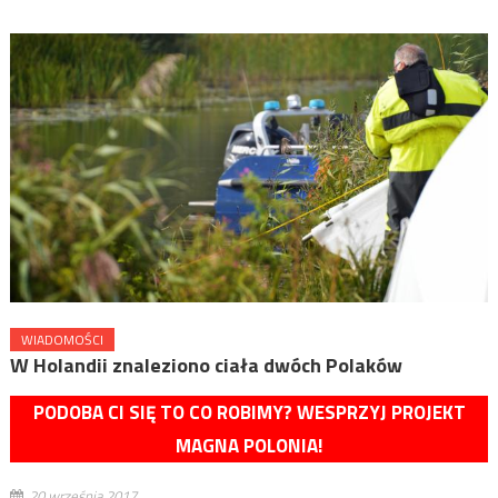
WIADOMOŚCI
W Holandii znaleziono ciała dwóch Polaków
PODOBA CI SIĘ TO CO ROBIMY? WESPRZYJ PROJEKT
MAGNA POLONIA!
20 września 2017