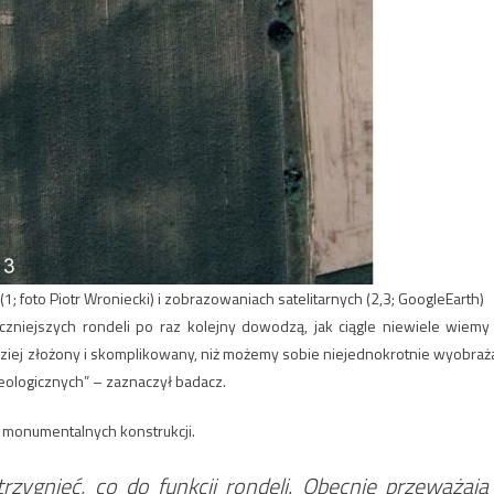
; foto Piotr Wroniecki) i zobrazowaniach satelitarnych (2,3; GoogleEarth)
liczniejszych rondeli po raz kolejny dowodzą, jak ciągle niewiele wiemy
dziej złożony i skomplikowany, niż możemy sobie niejednokrotnie wyobraż
eologicznych” – zaznaczył badacz.
h monumentalnych konstrukcji.
zygnięć, co do funkcji rondeli. Obecnie przeważają