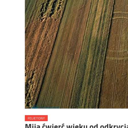
FELIETONY
Mija ćwierć wieku od odkryci