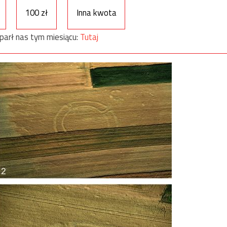
100 zł
Inna kwota
parł nas tym miesiącu:
Tutaj