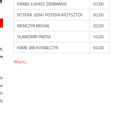
PAWEŁ ŁUKASZ ZIEMIAŃSKI
50,00
POTERA LIDIA i POTERA KRZYSZTOF
50,00
NIEMCZYK MICHAŁ
20,00
SŁAWOMIR PIĄTEK
10,00
KAMIL JAN KOWALCZYK
50,00
t,
im
Więcej...
do
 w
do
dy