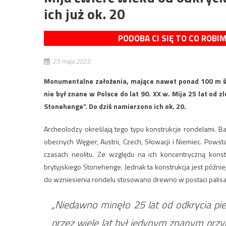
ich już ok. 20
PODOBA CI SIĘ TO CO ROBI
23 maja 2023
Monumentalne założenia, mające nawet ponad 100 m śred
nie był znane w Polsce do lat 90. XX w. Mija 25 lat od 
Stonehenge”. Do dziś namierzono ich ok. 20.
Archeolodzy określają tego typu konstrukcje rondelami.
obecnych Węgier, Austrii, Czech, Słowacji i Niemiec. Pows
czasach neolitu. Ze względu na ich koncentryczną konst
brytyjskiego Stonehenge. Jednak ta konstrukcja jest później
do wzniesienia rondelu stosowano drewno w postaci palisad
„Niedawno minęło 25 lat od odkrycia pi
przez wiele lat był jedynym znanym przyk