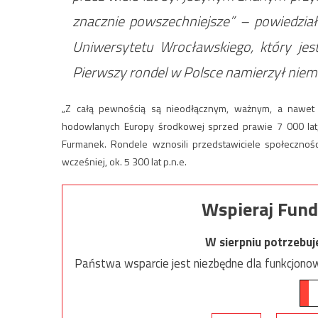
znacznie powszechniejsze” – powiedział
Uniwersytetu Wrocławskiego, który jest
Pierwszy rondel w Polsce namierzył niemi
„Z całą pewnością są nieodłącznym, ważnym, a nawet 
hodowlanych Europy środkowej sprzed prawie 7 000 lat, 
Furmanek. Rondele wznosili przedstawiciele społeczności
wcześniej, ok. 5 300 lat p.n.e.
Wspieraj Fund
W sierpniu potrzebu
Państwa wsparcie jest niezbędne dla funkcjonow