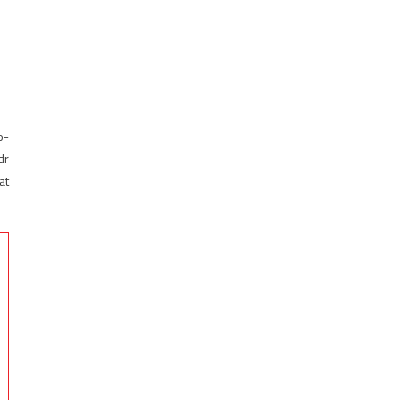
o-
dr
at