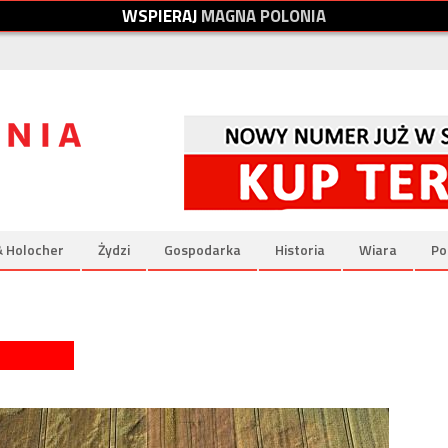
W
S
P
I
E
R
A
J
M
A
G
N
A
P
O
L
O
N
I
A
& Holocher
Żydzi
Gospodarka
Historia
Wiara
Po