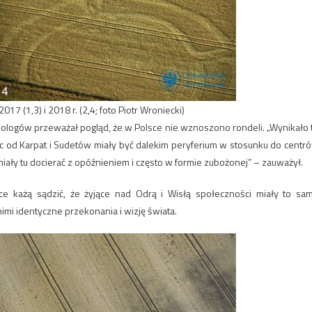
7 (1,3) i 2018 r. (2,4; foto Piotr Wroniecki)
ologów przeważał pogląd, że w Polsce nie wznoszono rondeli. „Wynikało 
c od Karpat i Sudetów miały być dalekim peryferium w stosunku do centr
ały tu docierać z opóźnieniem i często w formie zubożonej” – zauważył.
e każą sądzić, że żyjące nad Odrą i Wisłą społeczności miały to sa
nimi identyczne przekonania i wizję świata.