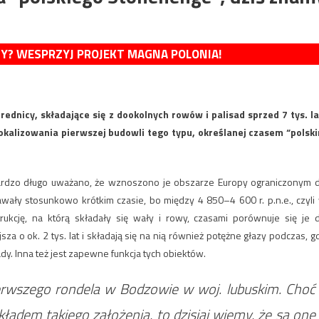
MY? WESPRZYJ PROJEKT MAGNA POLONIA!
nicy, składające się z dookolnych rowów i palisad sprzed 7 tys. la
zlokalizowania pierwszej budowli tego typu, określanej czasem “polsk
 Bardzo długo uważano, że wznoszono je obszarze Europy ograniczonym 
tawały stosunkowo krótkim czasie, bo między 4 850–4 600 r. p.n.e., czyli
rukcję, na którą składały się wały i rowy, czasami porównuje się je 
sza o ok. 2 tys. lat i składają się na nią również potężne głazy podczas, g
y. Inna też jest zapewne funkcja tych obiektów.
erwszego rondela w Bodzowie w woj. lubuskim. Choć
ładem takiego założenia, to dzisiaj wiemy, że są one