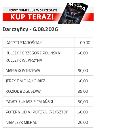
Darczyńcy - 6.08.2026
KACPER STAROŚCIAK
100,00
KULCZYK GRZEGORZ POLIŃSKA i
50,00
KULCZYK KATARZYNA
MARIA KOSTRZEWA
50,00
JERZY T MICHAJŁOWICZ
50,00
KOZIOŁ BOGUSŁAW
35,00
PAWEŁ ŁUKASZ ZIEMIAŃSKI
50,00
POTERA LIDIA i POTERA KRZYSZTOF
50,00
NIEMCZYK MICHAŁ
20,00