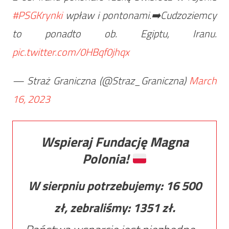
#PSGKrynki
wpław i pontonami.➡️Cudzoziemcy
to ponadto ob. Egiptu, Iranu.
pic.twitter.com/0HBqf0jhqx
— Straż Graniczna (@Straz_Graniczna)
March
16, 2023
Wspieraj Fundację Magna
Polonia!
W sierpniu potrzebujemy:
16 500
zł, zebraliśmy:
1351
zł.