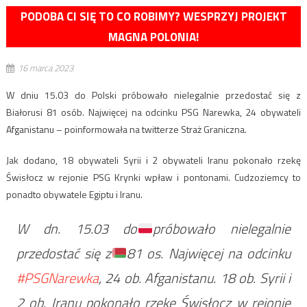
PODOBA CI SIĘ TO CO ROBIMY? WESPRZYJ PROJEKT
MAGNA POLONIA!
16 marca 2023
W dniu 15.03 do Polski próbowało nielegalnie przedostać się z
Białorusi 81 osób. Najwięcej na odcinku PSG Narewka, 24 obywateli
Afganistanu – poinformowała na twitterze Straż Graniczna.
Jak dodano, 18 obywateli Syrii i 2 obywateli Iranu pokonało rzekę
Świsłocz w rejonie PSG Krynki wpław i pontonami. Cudzoziemcy to
ponadto obywatele Egiptu i Iranu.
W dn. 15.03 do
próbowało nielegalnie
przedostać się z
81 os. Najwięcej na odcinku
#PSGNarewka
, 24 ob. Afganistanu. 18 ob. Syrii i
2 ob. Iranu pokonało rzekę Świsłocz w rejonie