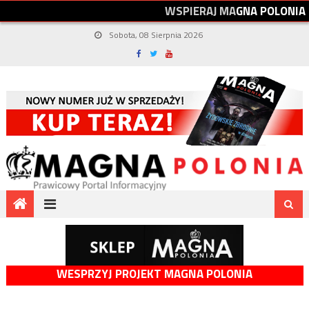
W
S
P
I
E
R
A
J
M
A
G
N
A
P
O
L
O
N
I
A
Sobota, 08 Sierpnia 2026
WESPRZYJ PROJEKT MAGNA POLONIA