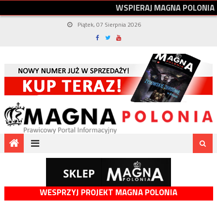
W
S
P
I
E
R
A
J
M
A
G
N
A
P
O
L
O
N
I
A
Piątek, 07 Sierpnia 2026
WESPRZYJ PROJEKT MAGNA POLONIA