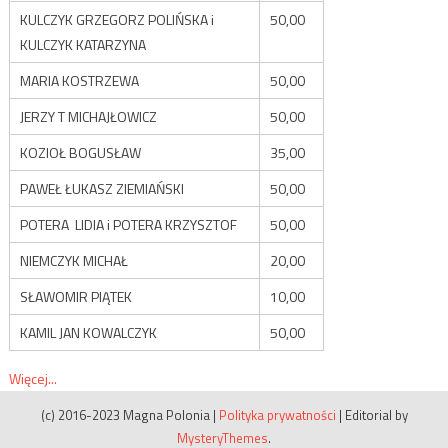
KULCZYK GRZEGORZ POLIŃSKA i
50,00
KULCZYK KATARZYNA
MARIA KOSTRZEWA
50,00
JERZY T MICHAJŁOWICZ
50,00
KOZIOŁ BOGUSŁAW
35,00
PAWEŁ ŁUKASZ ZIEMIAŃSKI
50,00
POTERA LIDIA i POTERA KRZYSZTOF
50,00
NIEMCZYK MICHAŁ
20,00
SŁAWOMIR PIĄTEK
10,00
KAMIL JAN KOWALCZYK
50,00
Więcej...
(c) 2016-2023 Magna Polonia
|
Polityka prywatności
|
Editorial by
MysteryThemes
.