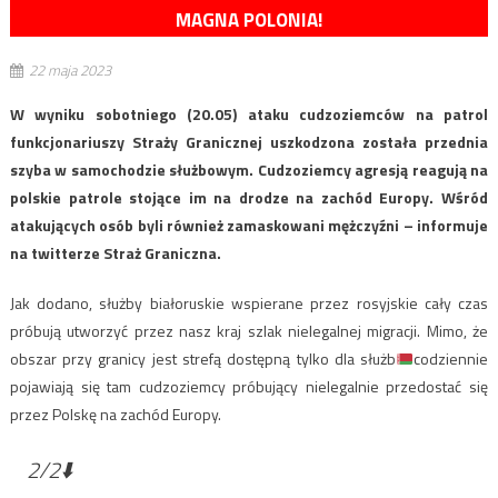
MAGNA POLONIA!
22 maja 2023
W wyniku sobotniego (20.05) ataku cudzoziemców na patrol
funkcjonariuszy Straży Granicznej uszkodzona została przednia
szyba w samochodzie służbowym. Cudzoziemcy agresją reagują na
polskie patrole stojące im na drodze na zachód Europy. Wśród
atakujących osób byli również zamaskowani mężczyźni – informuje
na twitterze Straż Graniczna.
Jak dodano, służby białoruskie wspierane przez rosyjskie cały czas
próbują utworzyć przez nasz kraj szlak nielegalnej migracji. Mimo, że
obszar przy granicy jest strefą dostępną tylko dla służb
codziennie
pojawiają się tam cudzoziemcy próbujący nielegalnie przedostać się
przez Polskę na zachód Europy.
2/2⬇️