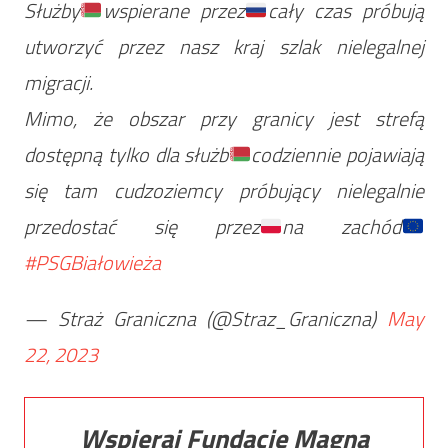
Służby
wspierane przez
cały czas próbują
utworzyć przez nasz kraj szlak nielegalnej
migracji.
Mimo, że obszar przy granicy jest strefą
dostępną tylko dla służb
codziennie pojawiają
się tam cudzoziemcy próbujący nielegalnie
przedostać się przez
na zachód
#PSGBiałowieża
— Straż Graniczna (@Straz_Graniczna)
May
22, 2023
Wspieraj Fundację Magna