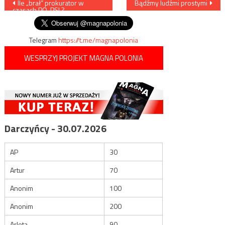
Nawigacja
Ile „brał” prokurator w
Bądźmy ludźmi prostymi
czasach PO-PSL?
wpisu
Telegram
https://t.me/magnapolonia
WESPRZYJ PROJEKT MAGNA POLONIA
Darczyńcy - 30.07.2026
AP
30
Artur
70
Anonim
100
Anonim
200
Arleta
90