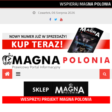
W
S
P
I
E
R
A
J
M
A
G
N
A
P
O
L
O
N
I
A
Czwartek, 06 Sierpnia 2026
WESPRZYJ PROJEKT MAGNA POLONIA