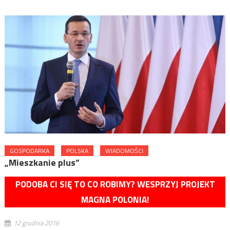
GOSPODARKA
POLSKA
WIADOMOŚCI
„Mieszkanie plus”
PODOBA CI SIĘ TO CO ROBIMY? WESPRZYJ PROJEKT
MAGNA POLONIA!
12 grudnia 2016