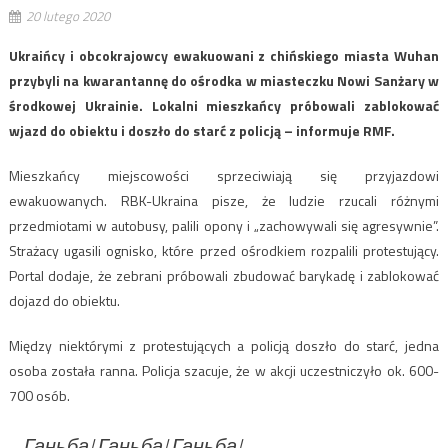
20 lutego 2020
Ukraińcy i obcokrajowcy ewakuowani z chińskiego miasta Wuhan
przybyli na kwarantannę do ośrodka w miasteczku Nowi Sanżary w
środkowej Ukrainie. Lokalni mieszkańcy próbowali zablokować
wjazd do obiektu i doszło do starć z policją – informuje RMF.
Mieszkańcy miejscowości sprzeciwiają się przyjazdowi
ewakuowanych. RBK-Ukraina pisze, że ludzie rzucali różnymi
przedmiotami w autobusy, palili opony i „zachowywali się agresywnie”.
Strażacy ugasili ognisko, które przed ośrodkiem rozpalili protestujący.
Portal dodaje, że zebrani próbowali zbudować barykadę i zablokować
dojazd do obiektu.
Między niektórymi z protestujących a policją doszło do starć, jedna
osoba została ranna. Policja szacuje, że w akcji uczestniczyło ok. 600-
700 osób.
Ганьба! Ганьба! Ганьба!