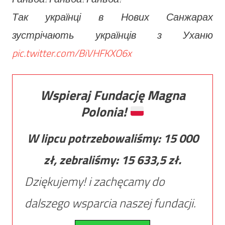
Так українці в Нових Санжарах
зустрічають українців з Уханю
pic.twitter.com/BiVHFKXO6x
Wspieraj Fundację Magna
Polonia!
W lipcu potrzebowaliśmy:
15 000
zł, zebraliśmy:
15 633,5
zł.
Dziękujemy! i zachęcamy do
dalszego wsparcia naszej fundacji.