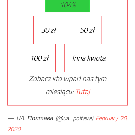
104%
30 zł
50 zł
100 zł
Inna kwota
Zobacz kto wparł nas tym
miesiącu:
Tutaj
— UA: Полтава (@ua_poltava)
February 20,
2020