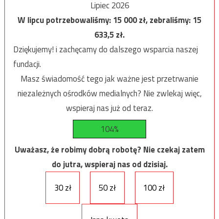
Lipiec 2026
W lipcu potrzebowaliśmy:
15 000
zł, zebraliśmy:
15
633,5
zł.
Dziękujemy! i zachęcamy do dalszego wsparcia naszej
fundacji.
Masz świadomość tego jak ważne jest przetrwanie
niezależnych ośrodków medialnych? Nie zwlekaj więc,
wspieraj nas już od teraz.
104%
Uważasz, że robimy dobrą robotę? Nie czekaj zatem
do jutra, wspieraj nas od dzisiaj.
30 zł
50 zł
100 zł