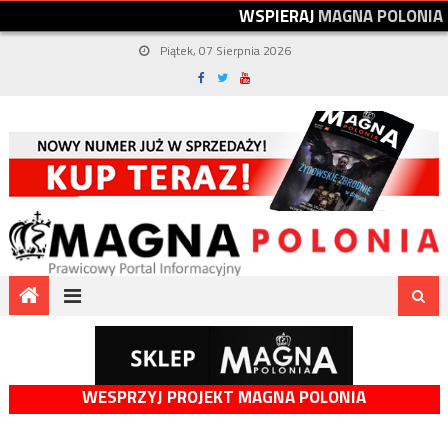
W
S
P
I
E
R
A
J
M
A
G
N
A
P
O
L
O
N
I
A
Piątek, 07 Sierpnia 2026
WESPRZYJ PROJEKT MAGNA POLONIA