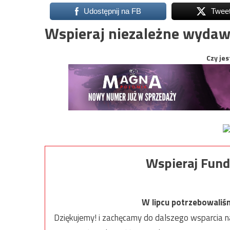
Udostępnij na FB
Twee
Wspieraj niezależne wydaw
Czy jes
Wspieraj Fund
W lipcu potrzebowaliś
Dziękujemy! i zachęcamy do dalszego wsparcia na