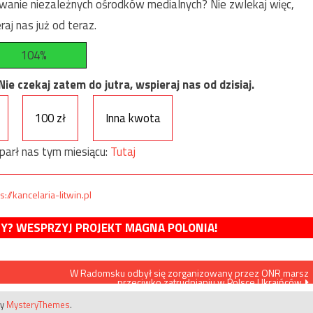
anie niezależnych ośrodków medialnych? Nie zwlekaj więc,
raj nas już od teraz.
104%
e czekaj zatem do jutra, wspieraj nas od dzisiaj.
100 zł
Inna kwota
parł nas tym miesiącu:
Tutaj
s://kancelaria-litwin.pl
MY? WESPRZYJ PROJEKT MAGNA POLONIA!
W Radomsku odbył się zorganizowany przez ONR marsz
przeciwko zatrudnianiu w Polsce Ukraińców
by
MysteryThemes
.