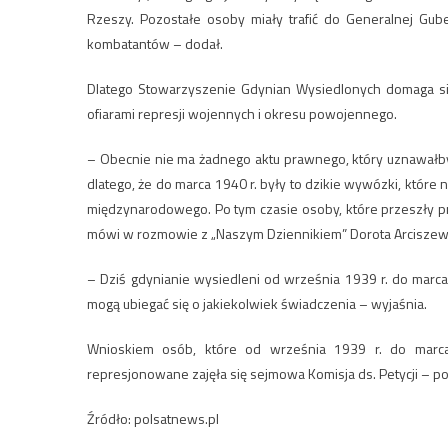
Rzeszy. Pozostałe osoby miały trafić do Generalnej Gub
kombatantów – dodał.
Dlatego Stowarzyszenie Gdynian Wysiedlonych domaga si
ofiarami represji wojennych i okresu powojennego.
– Obecnie nie ma żadnego aktu prawnego, który uznawał
dlatego, że do marca 1940 r. były to dzikie wywózki, któr
międzynarodowego. Po tym czasie osoby, które przeszły pr
mówi w rozmowie z „Naszym Dziennikiem” Dorota Arciszews
– Dziś gdynianie wysiedleni od września 1939 r. do marc
mogą ubiegać się o jakiekolwiek świadczenia – wyjaśnia.
Wnioskiem osób, które od września 1939 r. do marc
represjonowane zajęła się sejmowa Komisja ds. Petycji – po
Źródło: polsatnews.pl