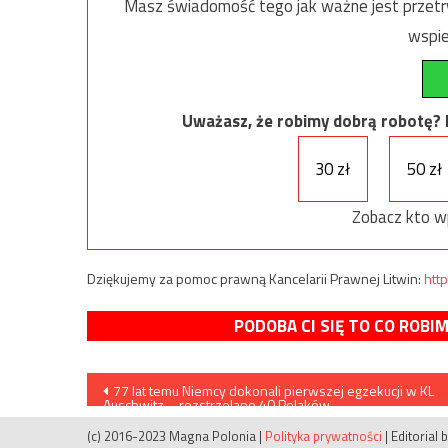
Masz świadomość tego jak ważne jest przetrw
wspie
Uważasz, że robimy dobrą robotę? Ni
30 zł
50 zł
Zobacz kto w
Dziękujemy za pomoc prawną Kancelarii Prawnej Litwin:
http
PODOBA CI SIĘ TO CO ROBI
Nawigacja
77 lat temu Niemcy dokonali pierwszej egzekucji w KL
Auschwitz – rozstrzelano 40 Polaków
wpisu
(c) 2016-2023 Magna Polonia
|
Polityka prywatności
|
Editorial 