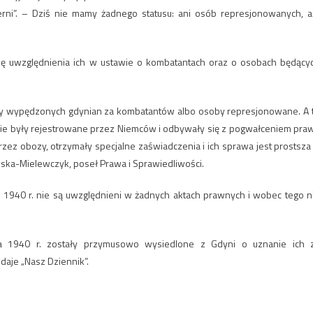
erni”. – Dziś nie mamy żadnego statusu: ani osób represjonowanych, a
ę uwzględnienia ich w ustawie o kombatantach oraz o osobach będący
by wypędzonych gdynian za kombatantów albo osoby represjonowane. A 
e nie były rejestrowane przez Niemców i odbywały się z pogwałceniem pra
zez obozy, otrzymały specjalne zaświadczenia i ich sprawa jest prostsza
ka-Mielewczyk, poseł Prawa i Sprawiedliwości.
a 1940 r. nie są uwzględnieni w żadnych aktach prawnych i wobec tego n
a 1940 r. zostały przymusowo wysiedlone z Gdyni o uznanie ich 
daje „Nasz Dziennik”.