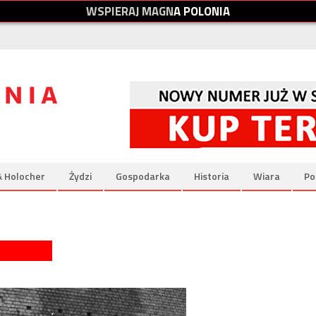
W
S
P
I
E
R
A
J
M
A
G
N
A
P
O
L
O
N
I
A
& Holocher
Żydzi
Gospodarka
Historia
Wiara
Po