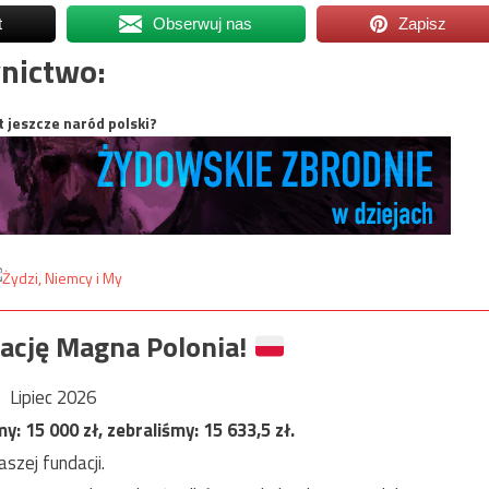
t
Obserwuj nas
Zapisz
nictwo:
t jeszcze naród polski?
ację Magna Polonia!
Lipiec 2026
my:
15 000
zł, zebraliśmy:
15 633,5
zł.
szej fundacji.