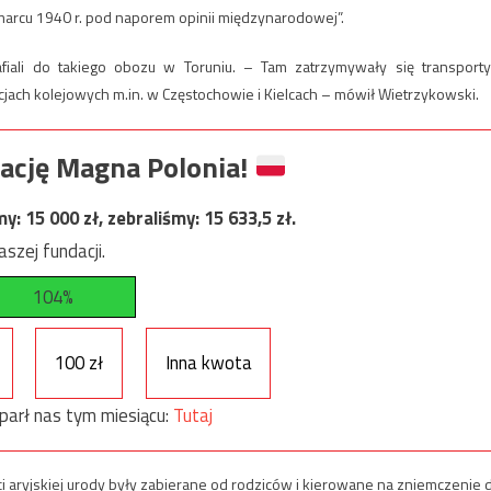
marcu 1940 r. pod naporem opinii międzynarodowej”.
fiali do takiego obozu w Toruniu. – Tam zatrzymywały się transporty
cjach kolejowych m.in. w Częstochowie i Kielcach – mówił Wietrzykowski.
ację Magna Polonia!
my:
15 000
zł, zebraliśmy:
15 633,5
zł.
szej fundacji.
104%
100 zł
Inna kwota
parł nas tym miesiącu:
Tutaj
ci aryjskiej urody były zabierane od rodziców i kierowane na zniemczenie 