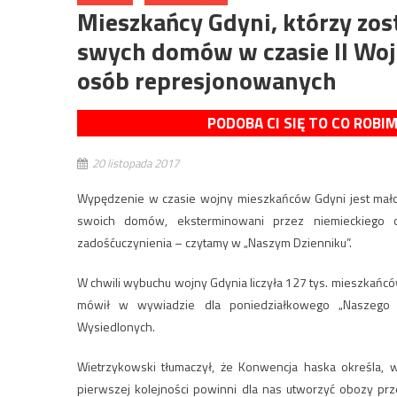
Mieszkańcy Gdyni, którzy zos
swych domów w czasie II Wojn
osób represjonowanych
PODOBA CI SIĘ TO CO ROBI
20 listopada 2017
Wypędzenie w czasie wojny mieszkańców Gdyni jest mało 
swoich domów, eksterminowani przez niemieckiego o
zadośćuczynienia – czytamy w „Naszym Dzienniku”.
W chwili wybuchu wojny Gdynia liczyła 127 tys. mieszkańcó
mówił w wywiadzie dla poniedziałkowego „Naszego D
Wysiedlonych.
Wietrzykowski tłumaczył, że Konwencja haska określa, 
pierwszej kolejności powinni dla nas utworzyć obozy prz