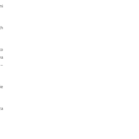
ni
ch
to
wa
 –
ie
za