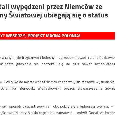
tali wypędzeni przez Niemców ze
y Światowej ubiegają się o status
MY? WESPRZYJ PROJEKT MAGNA POLONIA!
znanym, ale tragicznym i bolesnym epizodem naszej historii. Pozbawie
kupanta gdynianie nie doczekali się do dziś nawet symboliczne
w. Gdy tylko do miasta weszli Niemcy, rozpoczęły się masowe wysiedlenia
ziennika” Benedykt Wietrzykowski, prezes stowarzyszenia Gdyni
w jaki sposób okupant powinien obchodzić się z ludnością cywilną. –
ejściowe. Niemcy się do tego nie zastosowali – mówił. Dodał, że komór