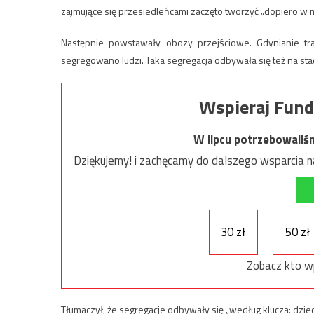
zajmujące się przesiedleńcami zaczęto tworzyć „dopiero w 
Następnie powstawały obozy przejściowe. Gdynianie tra
segregowano ludzi. Taka segregacja odbywała się też na sta
Wspieraj Fund
W lipcu potrzebowaliś
Dziękujemy! i zachęcamy do dalszego wsparcia na
30 zł
50 zł
Zobacz kto w
Tłumaczył, że segregacje odbywały się „według klucza: dzie