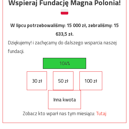
Wspieraj Fundację Magna Polonia!
W lipcu potrzebowaliśmy:
15 000
zł, zebraliśmy:
15
633,5
zł.
Dziękujemy! i zachęcamy do dalszego wsparcia naszej
fundacji.
104%
30 zł
50 zł
100 zł
Inna kwota
Zobacz kto wparł nas tym miesiącu:
Tutaj