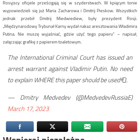
Rosyjscy oficjele prześcigają się w szyderstwach. W kpiącym tonie
wypowiedzieli się już Maria Zacharowa i Dmitrij Pieskow. Wszystkich
jednak przebił Dmitrij Miedwiediew, były prezydent Rosji.
„Międzynarodowy Trybunał Karny wydał nakaz aresztowania Władimira
Putina. Nie muszę wyjaśniać, gdzie użyć tego papieru” – napisał,
załączając grafikę z papierem toaletowym.
The International Criminal Court has issued an
arrest warrant against Vladimir Putin. No need
to explain WHERE this paper should be used🧻.
— Dmitry Medvedev (@MedvedevRussiaE)
March 17, 2023
Wspieraj niezależne