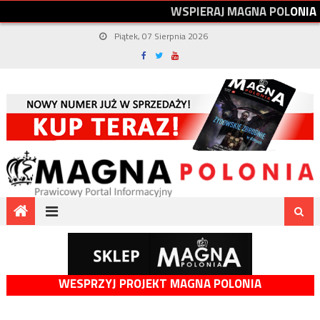
W
S
P
I
E
R
A
J
M
A
G
N
A
P
O
L
O
N
I
A
Piątek, 07 Sierpnia 2026
WESPRZYJ PROJEKT MAGNA POLONIA