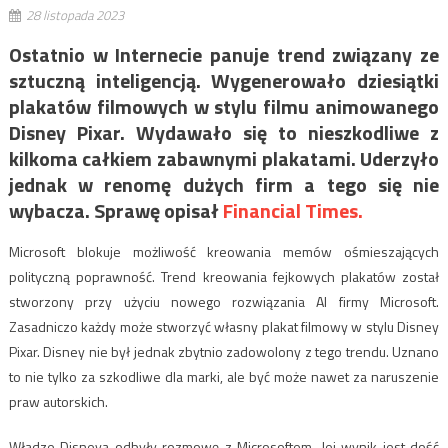
28 listopada 2023
Ostatnio w Internecie panuje trend związany ze
sztuczną inteligencją. Wygenerowało dziesiątki
plakatów filmowych w stylu filmu animowanego
Disney Pixar. Wydawało się to nieszkodliwe z
kilkoma całkiem zabawnymi plakatami. Uderzyło
jednak w renomę dużych firm a tego się nie
wybacza. Sprawę opisał
Financial Times.
Microsoft blokuje możliwość kreowania memów ośmieszających
polityczną poprawność. Trend kreowania fejkowych plakatów został
stworzony przy użyciu nowego rozwiązania AI firmy Microsoft.
Zasadniczo każdy może stworzyć własny plakat filmowy w stylu Disney
Pixar. Disney nie był jednak zbytnio zadowolony z tego trendu. Uznano
to nie tylko za szkodliwe dla marki, ale być może nawet za naruszenie
praw autorskich.
Władze Disneya odbyły rozmowę z Microsoftem. Jej wynik jest dość