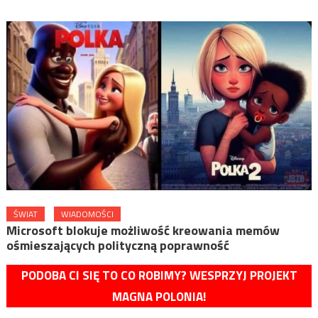
ŚWIAT
WIADOMOŚCI
Microsoft blokuje możliwość kreowania memów
ośmieszających polityczną poprawność
PODOBA CI SIĘ TO CO ROBIMY? WESPRZYJ PROJEKT
MAGNA POLONIA!