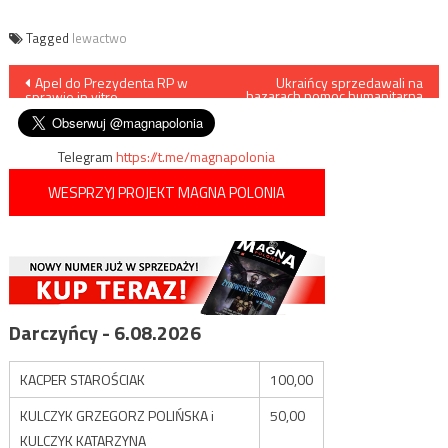
Tagged
lewactwo
Nawigacja
Apel do Prezydenta RP w
Ukraińcy sprzedawali na
bazarach pomoc humanitarną
sprawie in vitro
z Polski
wpisu
Telegram
https://t.me/magnapolonia
WESPRZYJ PROJEKT MAGNA POLONIA
Darczyńcy - 6.08.2026
KACPER STAROŚCIAK
100,00
KULCZYK GRZEGORZ POLIŃSKA i
50,00
KULCZYK KATARZYNA