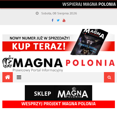
W
S
P
I
E
R
A
J
M
A
G
N
A
P
O
L
O
N
I
A
Sobota, 08 Sierpnia 2026
WESPRZYJ PROJEKT MAGNA POLONIA