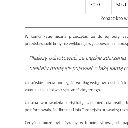
30 zł
50 zł
Zobacz kto w
W komunikacie można przeczytać, że do tej pory szcz
przedstawiciele firmy nie wykluczają występowania niepo
“Należy odnotować, że ciężkie zdarzenia
niestety mogą się pojawiać z taką samą c
Ukraińskie media podały, że według wstępnych ustaleń le
zatoru, szoku ani wstrząsu anafilaktycznego.
Ukraina wprowadziła certyfikaty szczepień dla osób, 
poinformowały, że Ukraina i Unia Europejska prowadzą ro
Certyfikat może być używany w formie cyfrowej lub pa