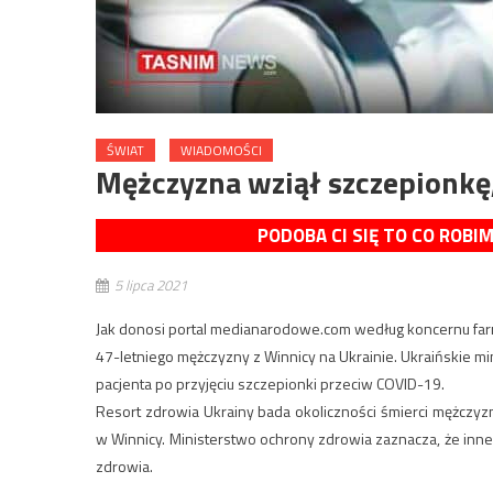
ŚWIAT
WIADOMOŚCI
Mężczyzna wziął szczepionkę,
PODOBA CI SIĘ TO CO ROBI
5 lipca 2021
Jak donosi portal medianarodowe.com według koncernu farm
47-letniego mężczyzny z Winnicy na Ukrainie. Ukraińskie m
pacjenta po przyjęciu szczepionki przeciw COVID-19.
Resort zdrowia Ukrainy bada okoliczności śmierci mężczy
w Winnicy. Ministerstwo ochrony zdrowia zaznacza, że inn
zdrowia.