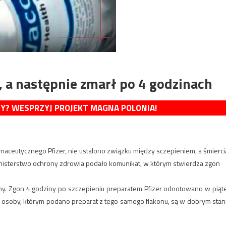
 a następnie zmarł po 4 godzinach
MY? WESPRZYJ PROJEKT MAGNA POLONIA!
aceutycznego Pfizer, nie ustalono związku między sczepieniem, a śmierci
inisterstwo ochrony zdrowia podało komunikat, w którym stwierdza zgon
zny. Zgon 4 godziny po szczepieniu preparatem Pfizer odnotowano w piąt
e osoby, którym podano preparat z tego samego flakonu, są w dobrym stan