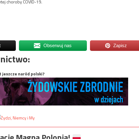
ytej choroby COVID-19.
t
Obserwuj nas
Zapisz
nictwo:
t jeszcze naród polski?
ację Magna Polonia!