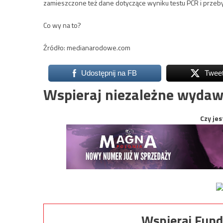
zamieszczone też dane dotyczące wyniku testu PCR i przeb
Co wy na to?
Źródło: medianarodowe.com
Udostępnij na FB
Twee
Wspieraj niezależne wydaw
Czy jes
Wspieraj Fund