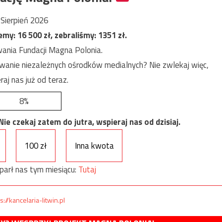
Sierpień 2026
jemy:
16 500
zł, zebraliśmy:
1351
zł.
ania Fundacji Magna Polonia.
anie niezależnych ośrodków medialnych? Nie zwlekaj więc,
raj nas już od teraz.
8%
e czekaj zatem do jutra, wspieraj nas od dzisiaj.
100 zł
Inna kwota
parł nas tym miesiącu:
Tutaj
s://kancelaria-litwin.pl