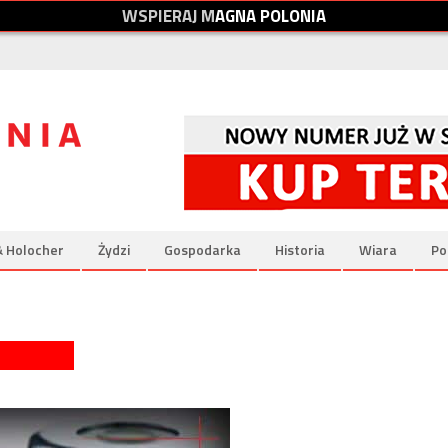
W
S
P
I
E
R
A
J
M
A
G
N
A
P
O
L
O
N
I
A
& Holocher
Żydzi
Gospodarka
Historia
Wiara
Po