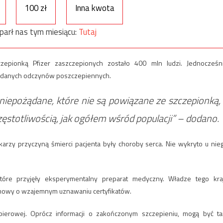
100 zł
Inna kwota
parł nas tym miesiącu:
Tutaj
epionką Pfizer zaszczepionych zostało 400 mln ludzi. Jednocześn
żądanych odczynów poszczepiennych.
 niepożądane, które nie są powiązane ze szczepionką,
zęstotliwością, jak ogółem wśród populacji” – dodano.
karzy przyczyną śmierci pacjenta były choroby serca. Nie wykryto u nie
które przyjęły eksperymentalny preparat medyczny. Władze tego kra
zmowy o wzajemnym uznawaniu certyfikatów.
pierowej. Oprócz informacji o zakończonym szczepieniu, mogą być t