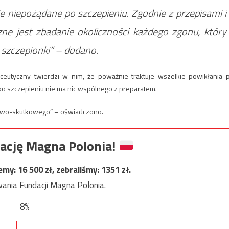
e niepożądane po szczepieniu. Zgodnie z przepisami i
e jest zbadanie okoliczności każdego zgonu, który
 szczepionki” – dodano.
aceutyczny twierdzi w nim, że poważnie traktuje wszelkie powikłania 
 po szczepieniu nie ma nic wspólnego z preparatem.
nowo-skutkowego” – oświadczono.
ację Magna Polonia!
jemy:
16 500
zł, zebraliśmy:
1351
zł.
ania Fundacji Magna Polonia.
8%