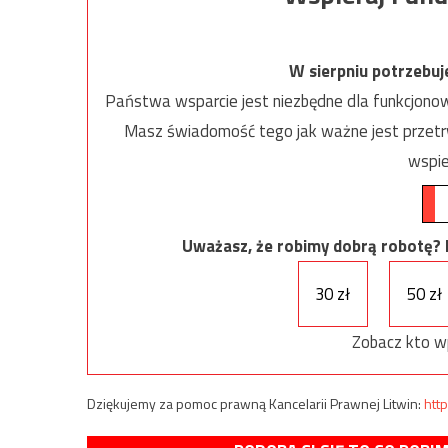
W sierpniu potrzebu
Państwa wsparcie jest niezbędne dla funkcjonow
Masz świadomość tego jak ważne jest przetrw
wspie
Uważasz, że robimy dobrą robotę? Ni
30 zł
50 zł
Zobacz kto w
Dziękujemy za pomoc prawną Kancelarii Prawnej Litwin:
http