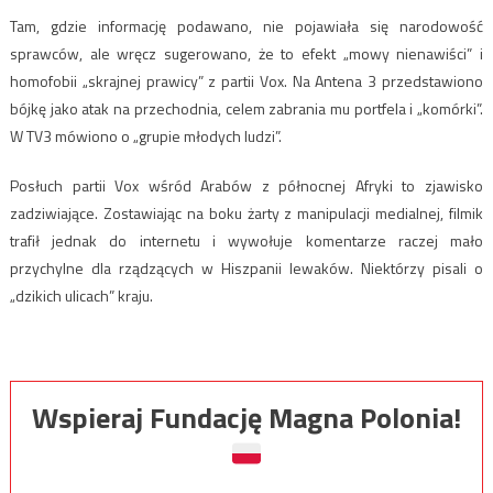
Tam, gdzie informację podawano, nie pojawiała się narodowość
sprawców, ale wręcz sugerowano, że to efekt „mowy nienawiści” i
homofobii „skrajnej prawicy” z partii Vox. Na Antena 3 przedstawiono
bójkę jako atak na przechodnia, celem zabrania mu portfela i „komórki”.
W TV3 mówiono o „grupie młodych ludzi”.
Posłuch partii Vox wśród Arabów z północnej Afryki to zjawisko
zadziwiające. Zostawiając na boku żarty z manipulacji medialnej, filmik
trafił jednak do internetu i wywołuje komentarze raczej mało
przychylne dla rządzących w Hiszpanii lewaków. Niektórzy pisali o
„dzikich ulicach” kraju.
Wspieraj Fundację Magna Polonia!