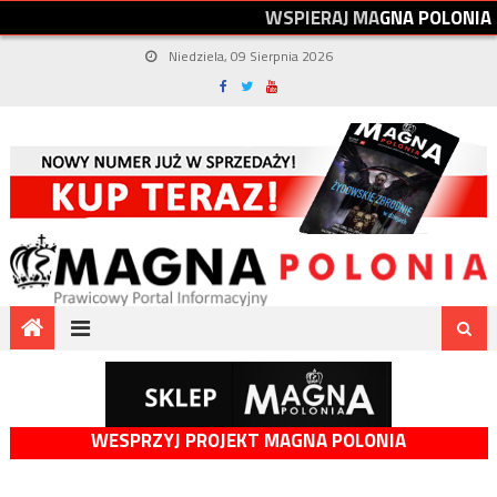
W
S
P
I
E
R
A
J
M
A
G
N
A
P
O
L
O
N
I
A
Niedziela, 09 Sierpnia 2026
WESPRZYJ PROJEKT MAGNA POLONIA