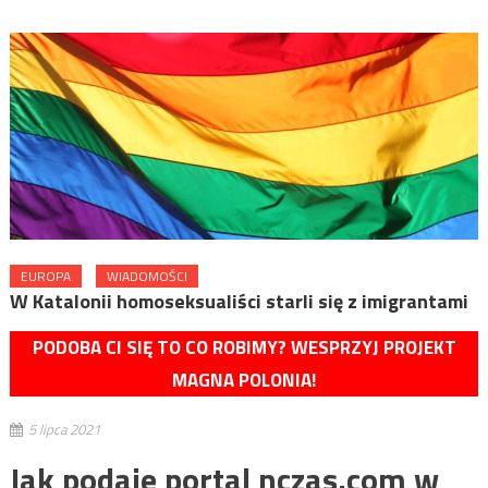
EUROPA
WIADOMOŚCI
W Katalonii homoseksualiści starli się z imigrantami
PODOBA CI SIĘ TO CO ROBIMY? WESPRZYJ PROJEKT
MAGNA POLONIA!
5 lipca 2021
Jak podaje portal nczas.com w