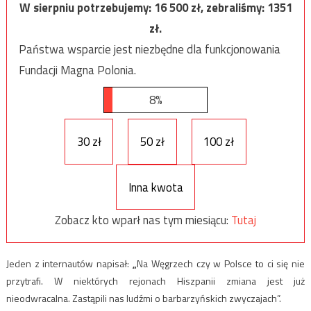
W sierpniu potrzebujemy:
16 500
zł, zebraliśmy:
1351
zł.
Państwa wsparcie jest niezbędne dla funkcjonowania
Fundacji Magna Polonia.
8%
30 zł
50 zł
100 zł
Inna kwota
Zobacz kto wparł nas tym miesiącu:
Tutaj
Jeden z internautów napisał:
„
Na Węgrzech czy w Polsce to ci się nie
przytrafi. W niektórych rejonach Hiszpanii zmiana jest już
nieodwracalna. Zastąpili nas ludźmi o barbarzyńskich zwyczajach”.