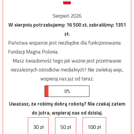
Sierpień 2026
W sierpniu potrzebujemy:
16 500
zł, zebraliśmy:
1351
zł.
Państwa wsparcie jest niezbędne dla funkcjonowania
Fundacji Magna Polonia.
Masz świadomość tego jak ważne jest przetrwanie
niezależnych ośrodków medialnych? Nie zwlekaj więc,
wspieraj nas już od teraz.
8%
Uważasz, że robimy dobrą robotę? Nie czekaj zatem
do jutra, wspieraj nas od dzisiaj.
30 zł
50 zł
100 zł