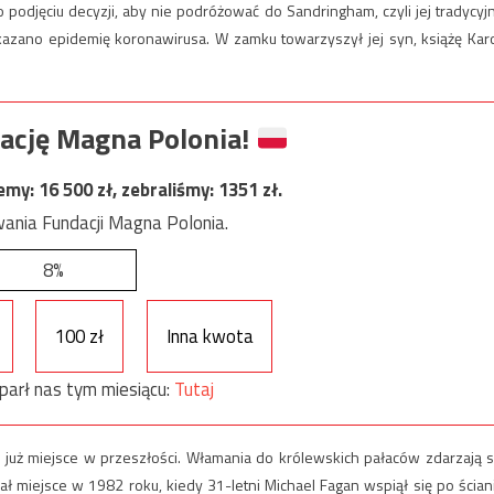
odjęciu decyzji, aby nie podróżować do Sandringham, czyli jej tradycyj
zano epidemię koronawirusa. W zamku towarzyszył jej syn, książę Karo
ację Magna Polonia!
jemy:
16 500
zł, zebraliśmy:
1351
zł.
ania Fundacji Magna Polonia.
8%
100 zł
Inna kwota
parł nas tym miesiącu:
Tutaj
y już miejsce w przeszłości. Włamania do królewskich pałaców zdarzają s
ł miejsce w 1982 roku, kiedy 31-letni Michael Fagan wspiął się po ścian