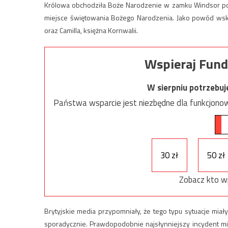
Królowa obchodziła Boże Narodzenie w zamku Windsor po p
miejsce świętowania Bożego Narodzenia. Jako powód wska
oraz Camilla, księżna Kornwalii.
Wspieraj Fund
W sierpniu potrzebu
Państwa wsparcie jest niezbędne dla funkcjonow
30 zł
50 zł
Zobacz kto w
Brytyjskie media przypomniały, że tego typu sytuacje miał
sporadycznie. Prawdopodobnie najsłynniejszy incydent mia