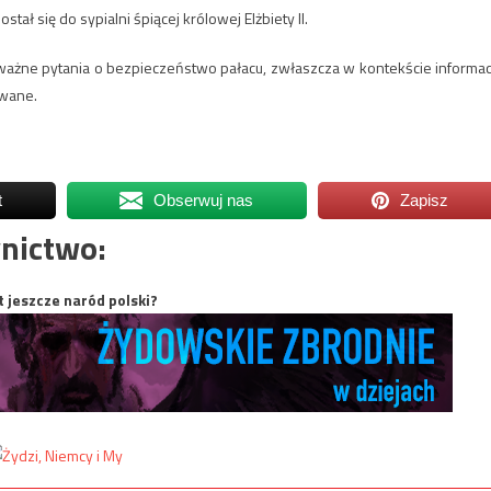
ał się do sypialni śpiącej królowej Elżbiety II.
oważne pytania o bezpieczeństwo pałacu, zwłaszcza w kontekście informacj
owane.
t
Obserwuj nas
Zapisz
nictwo:
t jeszcze naród polski?