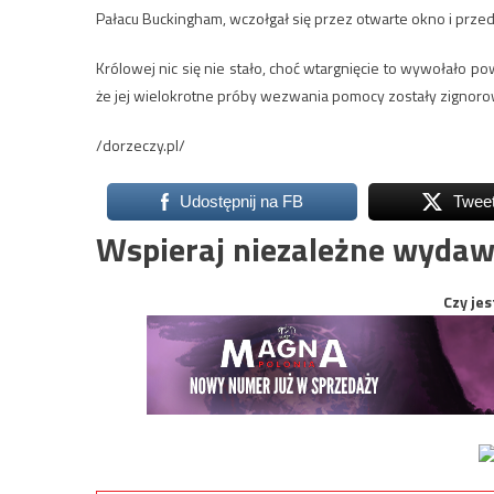
Pałacu Buckingham, wczołgał się przez otwarte okno i przedost
Królowej nic się nie stało, choć wtargnięcie to wywołało p
że jej wielokrotne próby wezwania pomocy zostały zignor
/dorzeczy.pl/
Udostępnij na FB
Twee
Wspieraj niezależne wydaw
Czy jes