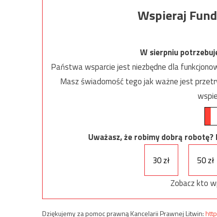
Wspieraj Fund
W sierpniu potrzebu
Państwa wsparcie jest niezbędne dla funkcjonow
Masz świadomość tego jak ważne jest przetrw
wspie
Uważasz, że robimy dobrą robotę? Ni
30 zł
50 zł
Zobacz kto w
Dziękujemy za pomoc prawną Kancelarii Prawnej Litwin:
http