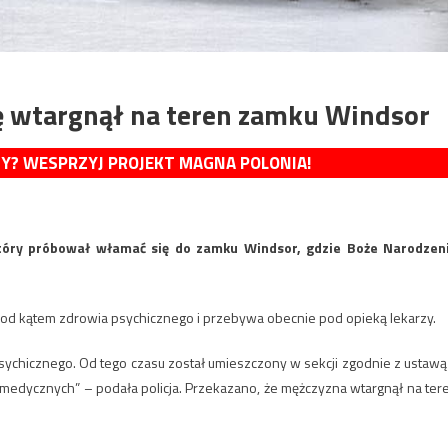
ę wtargnął na teren zamku Windsor
MY? WESPRZYJ PROJEKT MAGNA POLONIA!
który próbował włamać się do zamku Windsor, gdzie Boże Narodzen
 pod kątem zdrowia psychicznego i przebywa obecnie pod opieką lekarzy.
sychicznego. Od tego czasu został umieszczony w sekcji zgodnie z ustawą
medycznych” – podała policja. Przekazano, że mężczyzna wtargnął na ter