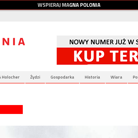
W
S
P
I
E
R
A
J
M
A
G
N
A
P
O
L
O
N
I
A
& Holocher
Żydzi
Gospodarka
Historia
Wiara
Po