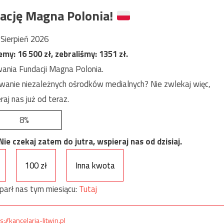
ację Magna Polonia!
Sierpień 2026
jemy:
16 500
zł, zebraliśmy:
1351
zł.
ania Fundacji Magna Polonia.
anie niezależnych ośrodków medialnych? Nie zwlekaj więc,
raj nas już od teraz.
8%
e czekaj zatem do jutra, wspieraj nas od dzisiaj.
100 zł
Inna kwota
parł nas tym miesiącu:
Tutaj
s://kancelaria-litwin.pl