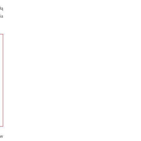
łą
ia
 w