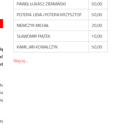
PAWEŁ ŁUKASZ ZIEMIAŃSKI
50,00
POTERA LIDIA i POTERA KRZYSZTOF
50,00
NIEMCZYK MICHAŁ
20,00
SŁAWOMIR PIĄTEK
10,00
KAMIL JAN KOWALCZYK
50,00
dą
ać
Więcej...
uż
łu
ia
ię
ej