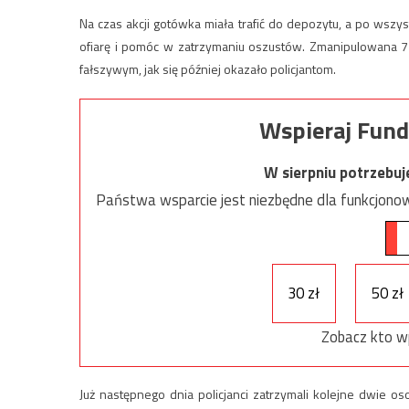
Na czas akcji gotówka miała trafić do depozytu, a po wszy
ofiarę i pomóc w zatrzymaniu oszustów. Zmanipulowana 72
fałszywym, jak się później okazało policjantom.
Wspieraj Fund
W sierpniu potrzebu
Państwa wsparcie jest niezbędne dla funkcjonow
30 zł
50 zł
Zobacz kto w
Już następnego dnia policjanci zatrzymali kolejne dwie 