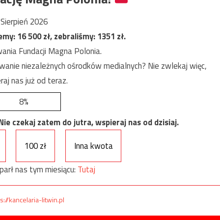
Sierpień 2026
jemy:
16 500
zł, zebraliśmy:
1351
zł.
ania Fundacji Magna Polonia.
anie niezależnych ośrodków medialnych? Nie zwlekaj więc,
raj nas już od teraz.
8%
e czekaj zatem do jutra, wspieraj nas od dzisiaj.
100 zł
Inna kwota
parł nas tym miesiącu:
Tutaj
s://kancelaria-litwin.pl