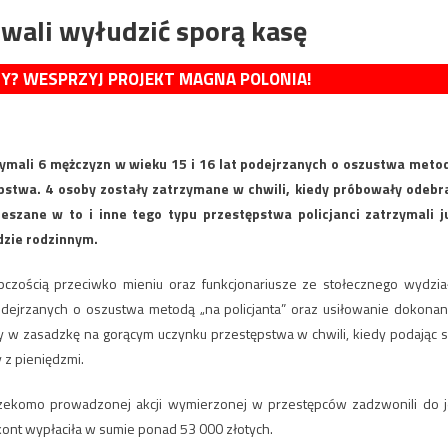
wali wyłudzić sporą kasę
MY? WESPRZYJ PROJEKT MAGNA POLONIA!
zymali 6 mężczyzn w wieku 15 i 16 lat podejrzanych o oszustwa meto
ępstwa. 4 osoby zostały zatrzymane w chwili, kiedy próbowały odebr
szane w to i inne tego typu przestępstwa policjanci zatrzymali j
dzie rodzinnym.
ępczością przeciwko mieniu oraz funkcjonariusze ze stołecznego wydzia
ejrzanych o oszustwa metodą „na policjanta” oraz usiłowanie dokonan
y w zasadzkę na gorącym uczynku przestępstwa w chwili, kiedy podając s
 z pieniędzmi.
rzekomo prowadzonej akcji wymierzonej w przestępców zadzwonili do j
kont wypłaciła w sumie ponad 53 000 złotych.