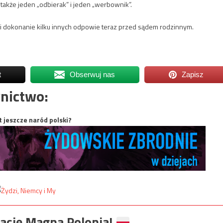
 także jeden „odbierak” i jeden „werbownik”.
 i dokonanie kilku innych odpowie teraz przed sądem rodzinnym.
t
Obserwuj nas
Zapisz
nictwo:
t jeszcze naród polski?
ację Magna Polonia!