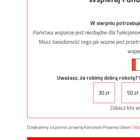
W sierpniu potrzebu
Państwa wsparcie jest niezbędne dla funkcjonow
Masz świadomość tego jak ważne jest przetrw
wspie
Uważasz, że robimy dobrą robotę? Ni
30 zł
50 zł
Zobacz kto w
Dziękujemy za pomoc prawną Kancelarii Prawnej Litwin:
http