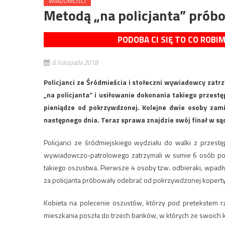
WIADOMOŚCI
Metodą „na policjanta” próbo
PODOBA CI SIĘ TO CO ROBI
6 listopada 2018
Policjanci ze Śródmieścia i stołeczni wywiadowcy zatr
„na policjanta” i usiłowanie dokonania takiego przest
pieniądze od pokrzywdzonej. Kolejne dwie osoby zamie
następnego dnia. Teraz sprawa znajdzie swój finał w są
Policjanci ze śródmiejskiego wydziału do walki z przest
wywiadowczo-patrolowego zatrzymali w sumie 6 osób pod
takiego oszustwa. Pierwsze 4 osoby tzw. odbieraki, wpadł
za policjanta próbowały odebrać od pokrzywdzonej koperty
Kobieta na polecenie oszustów, którzy pod pretekstem 
mieszkania poszła do trzech banków, w których ze swoich 