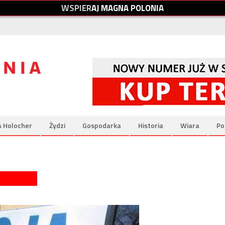
W
S
P
I
E
R
A
J
M
A
G
N
A
P
O
L
O
N
I
A
& Holocher
Żydzi
Gospodarka
Historia
Wiara
Po