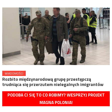
WIADOMOŚCI
Rozbito międzynarodową grupę przestępczą
trudniąca się przerzutem nielegalnych imigrantów
PODOBA CI SIĘ TO CO ROBIMY? WESPRZYJ PROJEKT
MAGNA POLONIA!