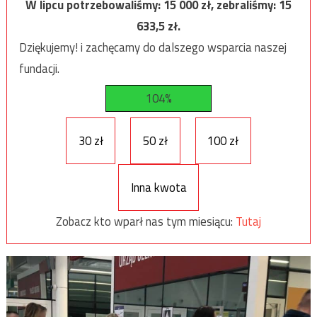
W lipcu potrzebowaliśmy:
15 000
zł, zebraliśmy:
15
633,5
zł.
Dziękujemy! i zachęcamy do dalszego wsparcia naszej
fundacji.
104%
30 zł
50 zł
100 zł
Inna kwota
Zobacz kto wparł nas tym miesiącu:
Tutaj