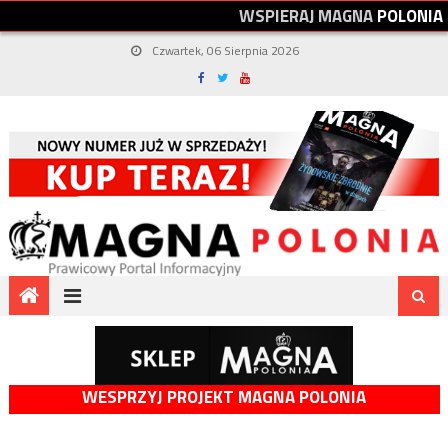
W
S
P
I
E
R
A
J
M
A
G
N
A
P
O
L
O
N
I
A
Czwartek, 06 Sierpnia 2026
WESPRZYJ PROJEKT MAGNA POLONIA