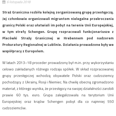
6 listopada 2018
Straż Graniczna rozbiła kolejną zorganizowaną grupę przestępczą.
Jej członkowie organizowali migrantom nielegalne przekroczenia
granicy Polski oraz ułatwiali im pobyt na terenie Unii Europejskiej,
w tym strefy Schengen. Grupę rozpracowali funkcjonariusze z
Placówki Straży Granicznej w Hrebennem pod nadzorem
Prokuratury Regionalnej w Lublinie. Działania prowadzone były we
współpracy z Europolem.
W latach 2013–18 proceder prowadzony był m.in. przy wykorzystaniu
celowo zakładanych różnego rodzaju spółek. W skład rozpracowanej
grupy przestępczej wchodzą obywatele Polski oraz cudzoziemcy
pochodzący z Ukrainy, Rosji i Niemiec. Na chwilę obecną zgromadzono
materiał, z którego wynika, że przestępcy na swojej działalności zarobili
prawie 60 tys. euro. Grupa zalegalizowała na terytorium Unii
Europejskiej oraz krajów Schengen pobyt dla co najmniej 550
cudzoziemców.