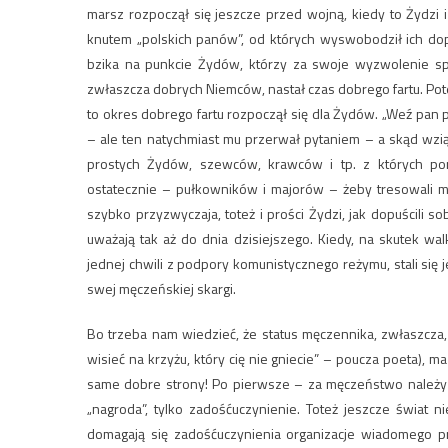
marsz rozpoczął się jeszcze przed wojną, kiedy to Żydzi 
knutem „polskich panów”, od których wyswobodził ich dopi
bzika na punkcie Żydów, którzy za swoje wyzwolenie spo
zwłaszcza dobrych Niemców, nastał czas dobrego fartu. Potem
to okres dobrego fartu rozpoczął się dla Żydów. „Weź pa
– ale ten natychmiast mu przerwał pytaniem – a skąd wzią
prostych Żydów, szewców, krawców i tp. z których por
ostatecznie – pułkowników i majorów – żeby tresowali m
szybko przyzwyczaja, toteż i prości Żydzi, jak dopuścili s
uważają tak aż do dnia dzisiejszego. Kiedy, na skutek wa
jednej chwili z podpory komunistycznego reżymu, stali się 
swej męczeńskiej skargi.
Bo trzeba nam wiedzieć, że status męczennika, zwłaszcz
wisieć na krzyżu, który cię nie gniecie” – poucza poeta), m
same dobre strony! Po pierwsze – za męczeństwo należy s
„nagroda”, tylko zadośćuczynienie. Toteż jeszcze świat ni
domagają się zadośćuczynienia organizacje wiadomego p