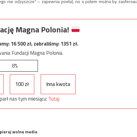
, tego nie odzyszcze” – zapewnia poeta), no a potem można by zaoferow
ację Magna Polonia!
jemy:
16 500
zł, zebraliśmy:
1351
zł.
ania Fundacji Magna Polonia.
8%
100 zł
Inna kwota
parł nas tym miesiącu:
Tutaj
spieraj wolne media