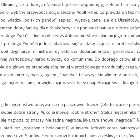
i Ukraińcy, że o dobrych Niemcach już nie wspomnę, jęczeli pod straszn
ero wybitny przywódca socjalistyczny Adolf Hitler. Co prawda on też mi
d władzy „polskich panów” zapłacili wysoką cenę, ale dla Ukraińców,
 ten dobry fart się dla nich skończył, ale ponieważ natura nie znosi próżn
n prostego Żyda” – tłumaczył kiedyś Antoniemu Słonimskiemu jego rozmów
ć prostego Żyda? A jednak Stalinowi się to udało; skądciś nabrał mnóst
obił dygnitarzy, ministrów, dyrektorów departamentów, generałów, c
niej wartościowy naród tubylczy do komunizmu. Do dobrego człowiek s
obie do głowy, że stanowią elitę mniej wartościowego narodu tubylczego, 
lki z konkurencyjnym gangiem „Chamów” te wszystkie alimenty potracili,
jego męczennikami, powiększając orszak biały i napełniając świat klangor
a, gdy męczeństwo odbywa się na pluszowym krzyżu („Bo to ważne przec
a swoje dobre strony. Aj, co ja mówię: „dobre strony”! Status męczennika 
ię nagroda, to znaczy nie żadna nagroda, jaka tam znowu „nagroda”? N
e otarł łez „ocalałym z holokaustu”, w imieniu których coraz natarczywi
rzemysłu ze Stanów Zjednoczonych i innych nieszczęśliwych krajów –