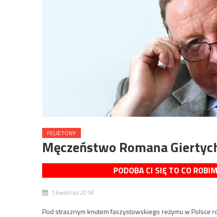
FELIETONY
Męczeństwo Romana Giertyc
PODOBA CI SIĘ TO CO ROBI
1 kwietnia 2018
Pod strasznym knutem faszystowskiego reżymu w Polsce ro