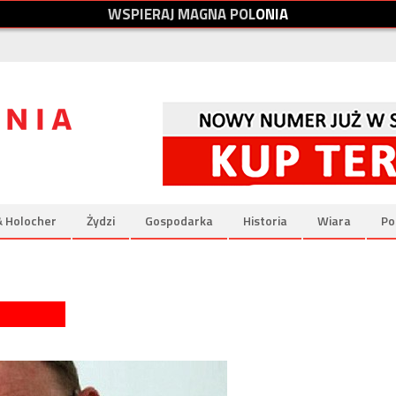
W
S
P
I
E
R
A
J
M
A
G
N
A
P
O
L
O
N
I
A
& Holocher
Żydzi
Gospodarka
Historia
Wiara
Po