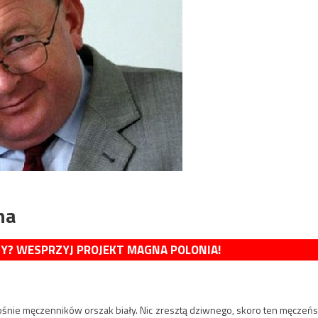
ha
MY? WESPRZYJ PROJEKT MAGNA POLONIA!
śnie męczenników orszak biały. Nic zresztą dziwnego, skoro ten męczeńs