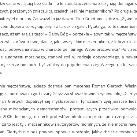
óry łzy same wsiąkają bez śladu – a tu zadośćuczynienia zaczynają domagać s
ch, porażonych znieczulicą czasach, jeśli nie męczennikom? Po drugie, ta
utorytet moralny. Zauważył to już dawno Piotr Brantome, który w „Żywota
em dopiero co wykupionym z tureckich galer. Pytała go, co też bisurman
ę rzecz, aż umierają z tego! – Dałby Bóg – odrzekła – abym tak w męczeństw
aszczytu zarówno owej damie, jak i wszystkim męczennikom, z których każ
ości odbywania stażu w charakterze Tajnego Współpracownika? Po trzec
us autorytetu moralnego, stanowi coś w rodzaju dożywotniego, a nawet
tury rzeczy nie może być zdolny do popełnienia czegoś złego na tej sam
y.
ienie męczeństwa, jakiego doznaje pan mecenas Roman Giertych. Właśn
ncję zamordowania go. Cezary Gmyz zacytował bowiem rymowankę: „Gierty
n Giertych dopatrzył się myślozbrodni. Tymczasem żyją jeszcze ludz
tahy młodocianych demonstrantów, protestujących przeciwko pomysł
 2006. Inspirację do tych protestów młodociani protestanci czerpali z t
 za to jest tylu męczenników i autorytetów moralnych, że nie można naw
man Giertych nie bez powodu sprawia wrażenie, jakby chciał autorstwo t