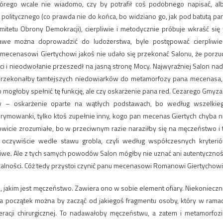
rego wcale nie wiadomo, czy by potrafił coś podobnego napisać, al
a politycznego (co prawda nie do końca, bo widziano go, jak pod batutą pa
tetu Obrony Demokracji), cierpliwie i metodycznie próbuje wkraść się
awe można doprowadzić do ludożerstwa, byle postępować cierpliwie
mecenasowi Giertychowi jakoś nie udało się przekonać Salonu, że porzuc
 i nieodwołanie przeszedł na jasną stronę Mocy. Najwyraźniej Salon nad
e przekonałby tamtejszych niedowiarków do metamorfozy pana mecenasa,
mogłoby spełnić tę funkcję, ale czy oskarżenie pana red. Cezarego Gmyza
 – oskarżenie oparte na wątłych podstawach, bo według wszelkie
ymowanki, tylko ktoś zupełnie inny, kogo pan mecenas Giertych chyba n
wicie zrozumiałe, bo w przeciwnym razie naraziłby się na męczeństwo i 
 oczywiście wedle stawu grobla, czyli według współczesnych kryteri
liwe. Ale z tych samych powodów Salon mógłby nie uznać ani autentycznoś
alności. Cóż tedy przystoi czynić panu mecenasowi Romanowi Giertychow
jakim jest męczeństwo. Zawiera ono w sobie element ofiary. Niekonieczn
 Na początek można by zacząć od jakiegoś fragmentu osoby, który w rama
racji chirurgicznej. To nadawałoby męczeństwu, a zatem i metamorfozi