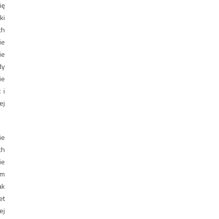
ię
ki
ch
ie
ie
dy
ie
 i
ej
ie
ch
ie
om
ak
et
ej