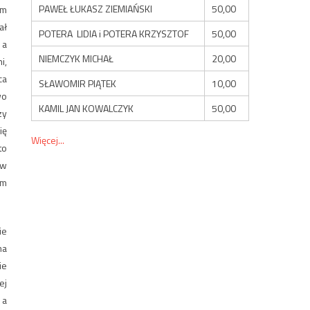
PAWEŁ ŁUKASZ ZIEMIAŃSKI
50,00
ym
ał
POTERA LIDIA i POTERA KRZYSZTOF
50,00
 a
NIEMCZYK MICHAŁ
20,00
i,
ca
SŁAWOMIR PIĄTEK
10,00
wo
KAMIL JAN KOWALCZYK
50,00
zy
ię
Więcej...
to
 w
em
ie
ma
ie
ej
 a