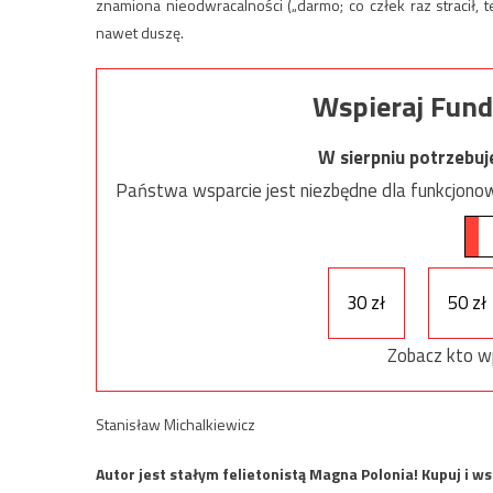
znamiona nieodwracalności („darmo; co człek raz stracił
nawet duszę.
Wspieraj Fund
W sierpniu potrzebu
Państwa wsparcie jest niezbędne dla funkcjonow
30 zł
50 zł
Zobacz kto w
Stanisław Michalkiewicz
Autor jest stałym felietonistą Magna Polonia! Kupuj i w