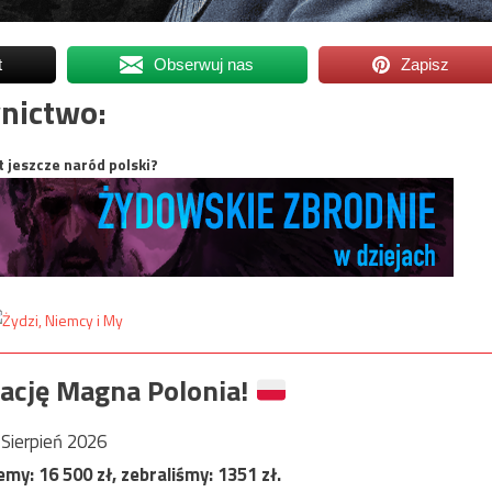
t
Obserwuj nas
Zapisz
nictwo:
t jeszcze naród polski?
ację Magna Polonia!
Sierpień 2026
jemy:
16 500
zł, zebraliśmy:
1351
zł.