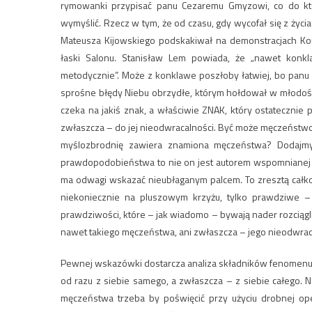
rymowanki przypisać panu Cezaremu Gmyzowi, co do któ
wymyślić. Rzecz w tym, że od czasu, gdy wycofał się z życi
Mateusza Kijowskiego podskakiwał na demonstracjach Komi
łaski Salonu. Stanisław Lem powiada, że „nawet konkl
metodycznie”. Może z konklawe poszłoby łatwiej, bo panu 
sprośne błędy Niebu obrzydłe, którym hołdował w młodości
czeka na jakiś znak, a właściwie ZNAK, który ostateczni
zwłaszcza – do jej nieodwracalności. Być może męczeństwo 
myślozbrodnię zawiera znamiona męczeństwa? Dodajmy
prawdopodobieństwa to nie on jest autorem wspomnianej r
ma odwagi wskazać nieubłaganym palcem. To zresztą całko
niekoniecznie na pluszowym krzyżu, tylko prawdziwe –
prawdziwości, które – jak wiadomo – bywają nader rozciąg
nawet takiego męczeństwa, ani zwłaszcza – jego nieodwrac
Pewnej wskazówki dostarcza analiza składników fenomenu, 
od razu z siebie samego, a zwłaszcza – z siebie całego.
męczeństwa trzeba by poświęcić przy użyciu drobnej ope