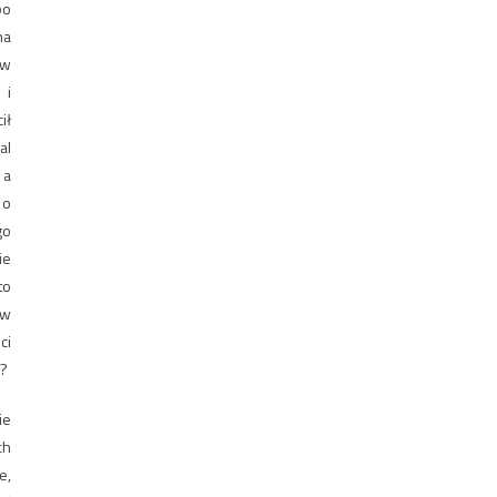
bo
na
 w
 i
ił
al
 a
 o
go
ie
to
ów
ci
i?
ie
ch
e,