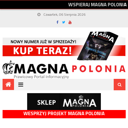
W
S
P
I
E
R
A
J
M
A
G
N
A
P
O
L
O
N
I
A
Czwartek, 06 Sierpnia 2026
WESPRZYJ PROJEKT MAGNA POLONIA