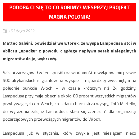
PODOBA CI SIĘ TO CO ROBIMY? WESPRZYJ PROJEKT
MAGNA POLONIA!
15 lutego 2022
Matteo Salvini, powiedział we wtorek, że wyspa Lampedusa stoi w
obliczu „upadku” z powodu ciągłego napływu setek nielegalnych
migrantów do jej wybrzeży.
Salvini zareagował w ten sposób na wiadomość o wylądowaniu prawie
500 afrykańskich migrantów na wyspie – najbardziej wysuniętym na
południe punkcie Włoch – w czasie krótszym niż 24 godziny.
Lampedusa przyjmuje obecnie około 80 procent wszystkich migrantów
przybywających do Włoch, co skłania burmistrza wyspy, Totò Martello,
do wyrażenia żalu, iż ​​Lampedusa stała się „centrum” dla organizacji
pozarządowych przewożących migrantów do Włoch.
Lampedusa już w styczniu, który zwykle jest miesiącem nieco