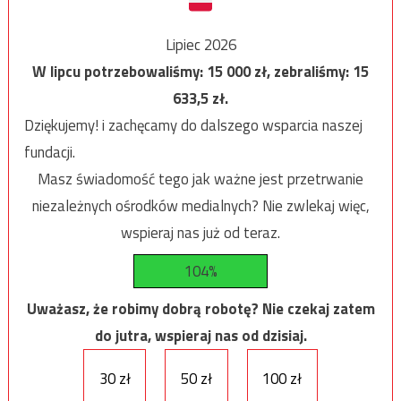
Lipiec 2026
W lipcu potrzebowaliśmy:
15 000
zł, zebraliśmy:
15
633,5
zł.
Dziękujemy! i zachęcamy do dalszego wsparcia naszej
fundacji.
Masz świadomość tego jak ważne jest przetrwanie
niezależnych ośrodków medialnych? Nie zwlekaj więc,
wspieraj nas już od teraz.
104%
Uważasz, że robimy dobrą robotę? Nie czekaj zatem
do jutra, wspieraj nas od dzisiaj.
30 zł
50 zł
100 zł