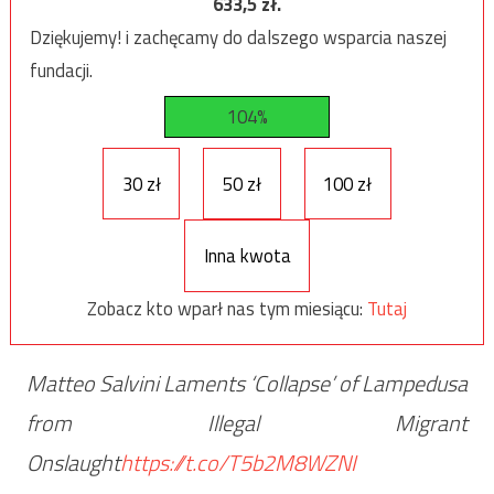
633,5
zł.
Dziękujemy! i zachęcamy do dalszego wsparcia naszej
fundacji.
104%
30 zł
50 zł
100 zł
Inna kwota
Zobacz kto wparł nas tym miesiącu:
Tutaj
Matteo Salvini Laments ‘Collapse’ of Lampedusa
from Illegal Migrant
Onslaught
https://t.co/T5b2M8WZNI