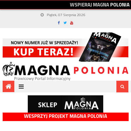
W
S
P
I
E
R
A
J
M
A
G
N
A
P
O
L
O
N
I
A
Piątek, 07 Sierpnia 2026
WESPRZYJ PROJEKT MAGNA POLONIA