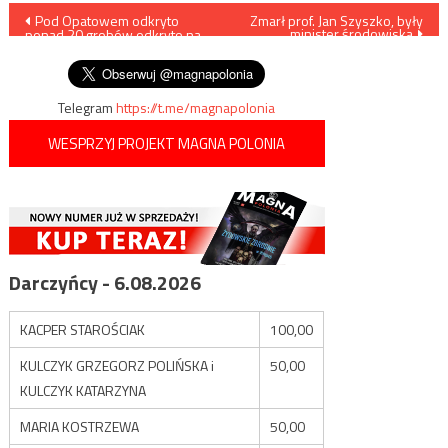
Nawigacja
Pod Opatowem odkryto
Zmarł prof. Jan Szyszko, były
minister środowiska
ponad 20 grobów odkryto na
wpisu
cmentarzysku z okresu neolitu
Telegram
https://t.me/magnapolonia
WESPRZYJ PROJEKT MAGNA POLONIA
Darczyńcy - 6.08.2026
KACPER STAROŚCIAK
100,00
KULCZYK GRZEGORZ POLIŃSKA i
50,00
KULCZYK KATARZYNA
MARIA KOSTRZEWA
50,00