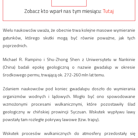
Zobacz kto wparł nas tym miesiącu:
Tutaj
Wielu naukowców uważa, że obecnie trwa kolejne masowe wymieranie
gatunków, którego skutki mogą być równie poważne, jak tych
poprzednich.
Michael R. Rampino i Shu-Zhong Shen z Uniwersytetu w Nankinie
(China) badali epokę geologiczną o nazwie gwadalup w okresie
środkowego permu, trwającą ok. 272-260 mln lat temu.
Zdaniem naukowców pod koniec gwadalupu doszło do wymierania
organizmów wodnych i lądowych. Mogło być ono spowodowane
wzmożonymi procesami wulkanicznymi, które pozostawiły ślad
geologiczny w chińskiej prowincji Syczuan. Wskutek wypływu lawy
powstały tam rozległe pokrywy lawowe (tzw. trapy).
Wskutek procesów wulkanicznych do atmosfery przedostały się