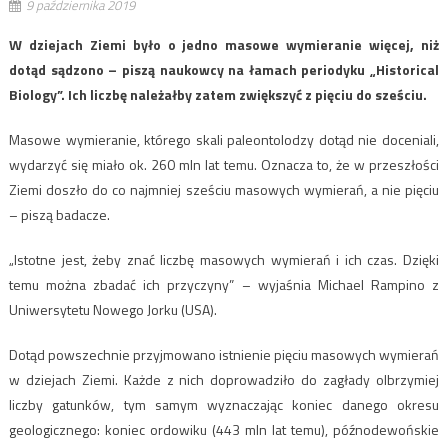
9 października 2019
W dziejach Ziemi było o jedno masowe wymieranie więcej, niż
dotąd sądzono – piszą naukowcy na łamach periodyku „Historical
Biology”. Ich liczbę należałby zatem zwiększyć z pięciu do sześciu.
Masowe wymieranie, którego skali paleontolodzy dotąd nie doceniali,
wydarzyć się miało ok. 260 mln lat temu. Oznacza to, że w przeszłości
Ziemi doszło do co najmniej sześciu masowych wymierań, a nie pięciu
– piszą badacze.
„Istotne jest, żeby znać liczbę masowych wymierań i ich czas. Dzięki
temu można zbadać ich przyczyny” – wyjaśnia Michael Rampino z
Uniwersytetu Nowego Jorku (USA).
Dotąd powszechnie przyjmowano istnienie pięciu masowych wymierań
w dziejach Ziemi. Każde z nich doprowadziło do zagłady olbrzymiej
liczby gatunków, tym samym wyznaczając koniec danego okresu
geologicznego: koniec ordowiku (443 mln lat temu), późnodewońskie