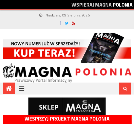
W
S
P
I
E
R
A
J
M
A
G
N
A
P
O
L
O
N
I
A
Niedziela, 09 Sierpnia 2026
WESPRZYJ PROJEKT MAGNA POLONIA