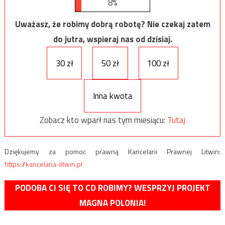
8%
Uważasz, że robimy dobrą robotę? Nie czekaj zatem
do jutra, wspieraj nas od dzisiaj.
30 zł
50 zł
100 zł
Inna kwota
Zobacz kto wparł nas tym miesiącu:
Tutaj
Dziękujemy za pomoc prawną Kancelarii Prawnej Litwin:
https://kancelaria-litwin.pl
PODOBA CI SIĘ TO CO ROBIMY? WESPRZYJ PROJEKT
MAGNA POLONIA!