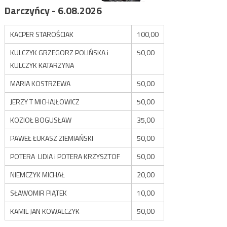
Darczyńcy - 6.08.2026
KACPER STAROŚCIAK
100,00
KULCZYK GRZEGORZ POLIŃSKA i
50,00
KULCZYK KATARZYNA
MARIA KOSTRZEWA
50,00
JERZY T MICHAJŁOWICZ
50,00
KOZIOŁ BOGUSŁAW
35,00
PAWEŁ ŁUKASZ ZIEMIAŃSKI
50,00
POTERA LIDIA i POTERA KRZYSZTOF
50,00
NIEMCZYK MICHAŁ
20,00
SŁAWOMIR PIĄTEK
10,00
KAMIL JAN KOWALCZYK
50,00