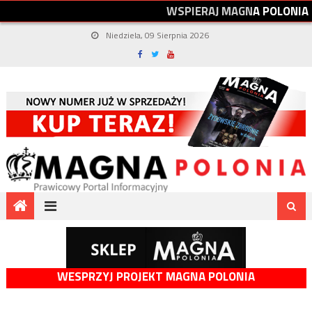
W
S
P
I
E
R
A
J
M
A
G
N
A
P
O
L
O
N
I
A
Niedziela, 09 Sierpnia 2026
WESPRZYJ PROJEKT MAGNA POLONIA