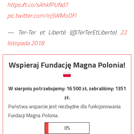
https://t.co/sAhkfPUNd7
pic.twitter.com/irj5WMoDFl
— Ter-Ter et Liberté (@TerTerEtLiberte)
22
listopada 2018
Wspieraj Fundację Magna Polonia!
W sierpniu potrzebujemy:
16 500
zł, zebraliśmy:
1351
zł.
Państwa wsparcie jest niezbędne dla funkcjonowania
Fundacji Magna Polonia.
8%