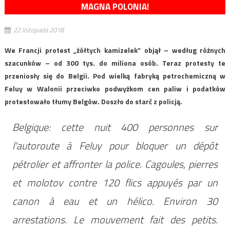
MAGNA POLONIA!
22 listopada 2018
We Francji protest „żółtych kamizelek” objął – według różnych
szacunków – od 300 tys. do miliona osób. Teraz protesty te
przeniosły się do Belgii. Pod wielką fabryką petrochemiczną w
Feluy w Walonii przeciwko podwyżkom cen paliw i podatków
protestowało tłumy Belgów. Doszło do starć z policją.
Belgique: cette nuit 400 personnes sur
l'autoroute à Feluy pour bloquer un dépôt
pétrolier et affronter la police. Cagoules, pierres
et molotov contre 120 flics appuyés par un
canon à eau et un hélico. Environ 30
arrestations. Le mouvement fait des petits.