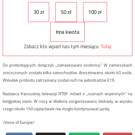
30 zł
50 zł
100 zł
Inna kwota
Zobacz kto wparł nas tym miesiącu:
Tutaj
Do protestujących dołączyli „zamaskowani osobnicy”. W zamieszkach
zniszczonych zostało kilka samochodów. Aresztowano około 40 osób.
Wskutek protestu zatrzymany został ruch na autostradzie E19.
Nadawca francuskiej telewizji RTBF mówił o „scenach wojennych” na
belgijskiej ziemi. W nocy w Wallonii zorganizowano blokady, w wyniku
czego około 150 ciężarówek nie mogło kontynuować jazdy.
/Voice of Europe/