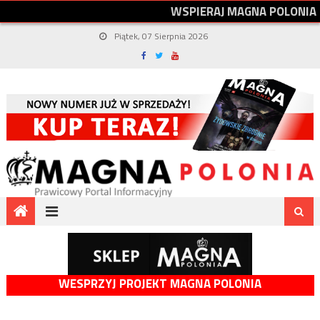
W
S
P
I
E
R
A
J
M
A
G
N
A
P
O
L
O
N
I
A
Piątek, 07 Sierpnia 2026
WESPRZYJ PROJEKT MAGNA POLONIA