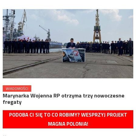
WIADOMOŚCI
Marynarka Wojenna RP otrzyma trzy nowoczesne
fregaty
PODOBA CI SIĘ TO CO ROBIMY? WESPRZYJ PROJEKT
MAGNA POLONIA!