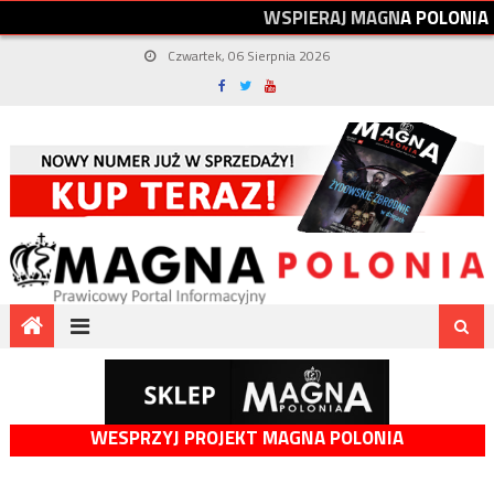
W
S
P
I
E
R
A
J
M
A
G
N
A
P
O
L
O
N
I
A
Czwartek, 06 Sierpnia 2026
WESPRZYJ PROJEKT MAGNA POLONIA