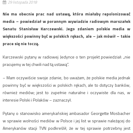
29 listopada 2018
Nie ma obecnie prac nad ustawą, która miałaby repolonizować
media – powiedział w porannym wywiadzie radiowym marszałek
Senatu Stanisław Karczewski. Jego zdaniem polskie media w
większości powinny być w polskich rękach, ale – jak mówił – takie
prace się nie toczą.
Karczewski pytany w radiowej Jedynce o ten projekt powiedział: „nie
pracujemy w tej chwili nad tą ustawą”.
– Mam oczywiście swoje zdanie, bo uważam, że polskie media jednak
powinny być w większości w polskich rękach, ale to dotyczy banków,
również mediów; jest to zupełnie naturalne i oczywiste dla nas, w
interesie Polski i Polaków – zaznaczył.
Pytany o stanowisko amerykańskiej ambasador Georgette Mosbacher
w sprawie wolności mediów w Polsce i jej list w sprawie należącej do
Amerykanów stacji TVN podkreślił, że w tej sprawie potrzebny jest