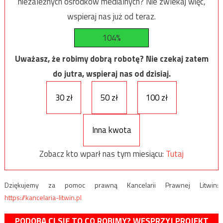
niezależnych ośrodków medialnych? Nie zwlekaj więc,
wspieraj nas już od teraz.
104%
Uważasz, że robimy dobrą robotę? Nie czekaj zatem
do jutra, wspieraj nas od dzisiaj.
30 zł
50 zł
100 zł
Inna kwota
Zobacz kto wparł nas tym miesiącu:
Tutaj
Dziękujemy za pomoc prawną Kancelarii Prawnej Litwin:
https://kancelaria-litwin.pl
PODOBA CI SIĘ TO CO ROBIMY? WESPRZYJ PROJEKT