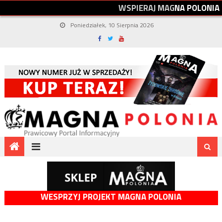
W
S
P
I
E
R
A
J
M
A
G
N
A
P
O
L
O
N
I
A
Poniedziałek, 10 Sierpnia 2026
WESPRZYJ PROJEKT MAGNA POLONIA