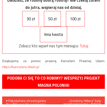
Uważasz, że robimy dobrą robotę? Nie czekaj zatem
do jutra, wspieraj nas od dzisiaj.
30 zł
50 zł
100 zł
Inna kwota
Zobacz kto wparł nas tym miesiącu:
Tutaj
Dziękujemy za pomoc prawną Kancelarii Prawnej Litwin:
https://kancelaria-litwin.pl
PODOBA CI SIĘ TO CO ROBIMY? WESPRZYJ PROJEKT
MAGNA POLONIA!
Nawigacja
Pakistańska chrześcijanka
„Urodziny Hitlera” były
wyreżyserowaną i dobrze
Asia Bibi wyszła z więzienia
opłaconą ustawką?