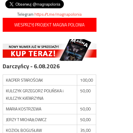
wpisu
Telegram
https://t.me/magnapolonia
WESPRZYJ PROJEKT MAGNA POLONIA
Darczyńcy - 6.08.2026
KACPER STAROŚCIAK
100,00
KULCZYK GRZEGORZ POLIŃSKA i
50,00
KULCZYK KATARZYNA
MARIA KOSTRZEWA
50,00
JERZY T MICHAJŁOWICZ
50,00
KOZIOŁ BOGUSŁAW
35,00