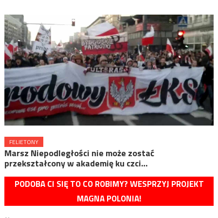
FELIETONY
Marsz Niepodległości nie może zostać
przekształcony w akademię ku czci…
PODOBA CI SIĘ TO CO ROBIMY? WESPRZYJ PROJEKT
MAGNA POLONIA!