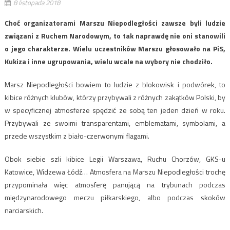
8 listopada 2018
Choć organizatorami Marszu Niepodległości zawsze byli ludzie
związani z Ruchem Narodowym, to tak naprawdę nie oni stanowili
o jego charakterze. Wielu uczestników Marszu głosowało na PiS,
Kukiza i inne ugrupowania, wielu wcale na wybory nie chodziło.
Marsz Niepodległości bowiem to ludzie z blokowisk i podwórek, to
kibice różnych klubów, którzy przybywali z różnych zakątków Polski, by
w specyficznej atmosferze spędzić ze sobą ten jeden dzień w roku.
Przybywali ze swoimi transparentami, emblematami, symbolami, a
przede wszystkim z biało-czerwonymi flagami.
Obok siebie szli kibice Legii Warszawa, Ruchu Chorzów, GKS-u
Katowice, Widzewa Łódź… Atmosfera na Marszu Niepodległości trochę
przypominała więc atmosferę panującą na trybunach podczas
międzynarodowego meczu piłkarskiego, albo podczas skoków
narciarskich.