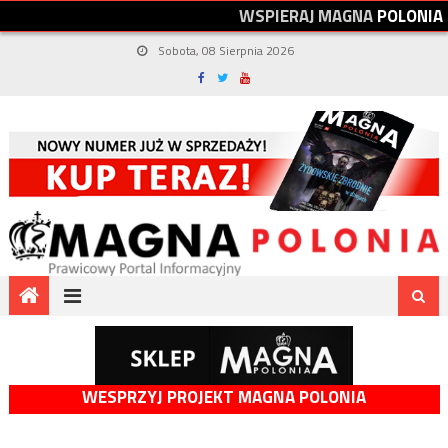
W
S
P
I
E
R
A
J
M
A
G
N
A
P
O
L
O
N
I
A
Sobota, 08 Sierpnia 2026
WESPRZYJ PROJEKT MAGNA POLONIA