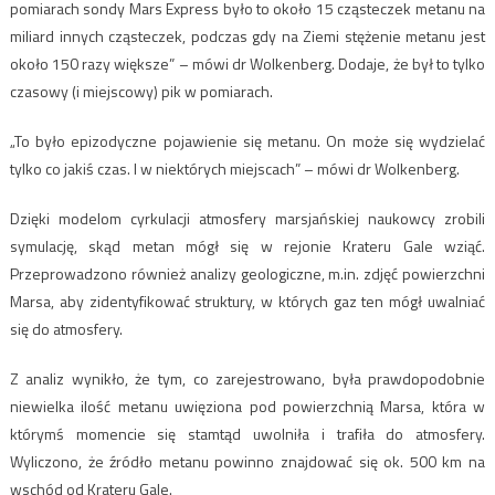
pomiarach sondy Mars Express było to około 15 cząsteczek metanu na
miliard innych cząsteczek, podczas gdy na Ziemi stężenie metanu jest
około 150 razy większe” – mówi dr Wolkenberg. Dodaje, że był to tylko
czasowy (i miejscowy) pik w pomiarach.
„To było epizodyczne pojawienie się metanu. On może się wydzielać
tylko co jakiś czas. I w niektórych miejscach” – mówi dr Wolkenberg.
Dzięki modelom cyrkulacji atmosfery marsjańskiej naukowcy zrobili
symulację, skąd metan mógł się w rejonie Krateru Gale wziąć.
Przeprowadzono również analizy geologiczne, m.in. zdjęć powierzchni
Marsa, aby zidentyfikować struktury, w których gaz ten mógł uwalniać
się do atmosfery.
Z analiz wynikło, że tym, co zarejestrowano, była prawdopodobnie
niewielka ilość metanu uwięziona pod powierzchnią Marsa, która w
którymś momencie się stamtąd uwolniła i trafiła do atmosfery.
Wyliczono, że źródło metanu powinno znajdować się ok. 500 km na
wschód od Krateru Gale.