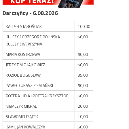
Darczyńcy - 6.08.2026
KACPER STAROŚCIAK
100,00
KULCZYK GRZEGORZ POLIŃSKA i
50,00
KULCZYK KATARZYNA
MARIA KOSTRZEWA
50,00
JERZY T MICHAJŁOWICZ
50,00
KOZIOŁ BOGUSŁAW
35,00
PAWEŁ ŁUKASZ ZIEMIAŃSKI
50,00
POTERA LIDIA i POTERA KRZYSZTOF
50,00
NIEMCZYK MICHAŁ
20,00
SŁAWOMIR PIĄTEK
10,00
KAMIL JAN KOWALCZYK
50,00