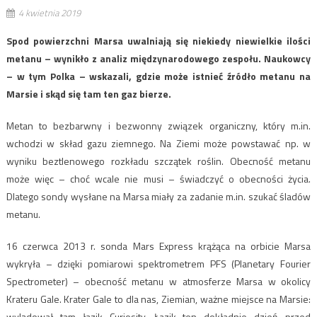
4 kwietnia 2019
Spod powierzchni Marsa uwalniają się niekiedy niewielkie ilości
metanu – wynikło z analiz międzynarodowego zespołu. Naukowcy
– w tym Polka – wskazali, gdzie może istnieć źródło metanu na
Marsie i skąd się tam ten gaz bierze.
Metan to bezbarwny i bezwonny związek organiczny, który m.in.
wchodzi w skład gazu ziemnego. Na Ziemi może powstawać np. w
wyniku beztlenowego rozkładu szczątek roślin. Obecność metanu
może więc – choć wcale nie musi – świadczyć o obecności życia.
Dlatego sondy wysłane na Marsa miały za zadanie m.in. szukać śladów
metanu.
16 czerwca 2013 r. sonda Mars Express krążąca na orbicie Marsa
wykryła – dzięki pomiarowi spektrometrem PFS (Planetary Fourier
Spectrometer) – obecność metanu w atmosferze Marsa w okolicy
Krateru Gale. Krater Gale to dla nas, Ziemian, ważne miejsce na Marsie:
wylądował tam łazik Curiosity. Łazik ten dokładnie dzień przed