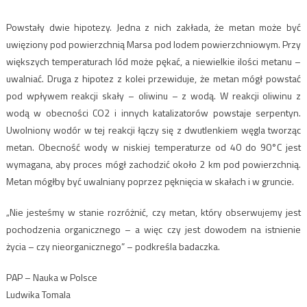
Powstały dwie hipotezy. Jedna z nich zakłada, że metan może być
uwięziony pod powierzchnią Marsa pod lodem powierzchniowym. Przy
większych temperaturach lód może pękać, a niewielkie ilości metanu –
uwalniać. Druga z hipotez z kolei przewiduje, że metan mógł powstać
pod wpływem reakcji skały – oliwinu – z wodą. W reakcji oliwinu z
wodą w obecności CO2 i innych katalizatorów powstaje serpentyn.
Uwolniony wodór w tej reakcji łączy się z dwutlenkiem węgla tworząc
metan. Obecność wody w niskiej temperaturze od 40 do 90°C jest
wymagana, aby proces mógł zachodzić około 2 km pod powierzchnią.
Metan mógłby być uwalniany poprzez pęknięcia w skałach i w gruncie.
„Nie jesteśmy w stanie rozróżnić, czy metan, który obserwujemy jest
pochodzenia organicznego – a więc czy jest dowodem na istnienie
życia – czy nieorganicznego” – podkreśla badaczka.
PAP – Nauka w Polsce
Ludwika Tomala