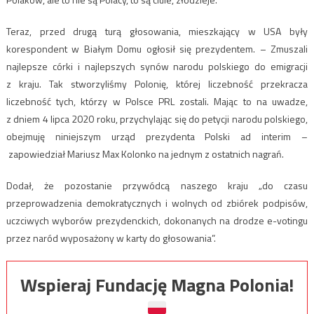
Teraz, przed drugą turą głosowania, mieszkający w USA były
korespondent w Białym Domu ogłosił się prezydentem. – Zmuszali
najlepsze córki i najlepszych synów narodu polskiego do emigracji
z kraju. Tak stworzyliśmy Polonię, której liczebność przekracza
liczebność tych, którzy w Polsce PRL zostali. Mając to na uwadze,
z dniem 4 lipca 2020 roku, przychylając się do petycji narodu polskiego,
obejmuję niniejszym urząd prezydenta Polski ad interim –
zapowiedział Mariusz Max Kolonko na jednym z ostatnich nagrań.
Dodał, że pozostanie przywódcą naszego kraju „do czasu
przeprowadzenia demokratycznych i wolnych od zbiórek podpisów,
uczciwych wyborów prezydenckich, dokonanych na drodze e-votingu
przez naród wyposażony w karty do głosowania”.
Wspieraj Fundację Magna Polonia!