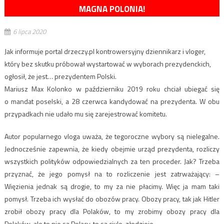
MAGNA POLONIA!
6 lipca 2020
Jak informuje portal drzeczy.pl kontrowersyjny dziennikarz i vloger,
który bez skutku próbował wystartować w wyborach prezydenckich,
ogłosił, że jest… prezydentem Polski.
Mariusz Max Kolonko w październiku 2019 roku chciał ubiegać się
o mandat poselski, a 28 czerwca kandydować na prezydenta. W obu
przypadkach nie udało mu się zarejestrować komitetu.
Autor popularnego vloga uważa, że tegoroczne wybory są nielegalne.
Jednocześnie zapewnia, że kiedy obejmie urząd prezydenta, rozliczy
wszystkich polityków odpowiedzialnych za ten proceder. Jak? Trzeba
przyznać, że jego pomysł na to rozliczenie jest zatrważający: –
Więzienia jednak są drogie, to my za nie płacimy. Więc ja mam taki
pomysł. Trzeba ich wysłać do obozów pracy. Obozy pracy, tak jak Hitler
zrobił obozy pracy dla Polaków, to my zrobimy obozy pracy dla
Polaków, ale to nie są Polacy, to są ciule, złodzieje.