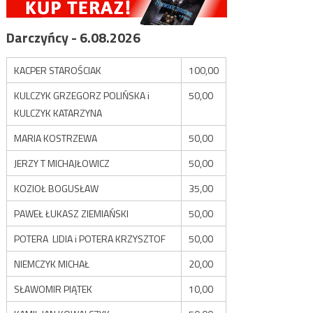
Darczyńcy - 6.08.2026
KACPER STAROŚCIAK
100,00
KULCZYK GRZEGORZ POLIŃSKA i
50,00
KULCZYK KATARZYNA
MARIA KOSTRZEWA
50,00
JERZY T MICHAJŁOWICZ
50,00
KOZIOŁ BOGUSŁAW
35,00
PAWEŁ ŁUKASZ ZIEMIAŃSKI
50,00
POTERA LIDIA i POTERA KRZYSZTOF
50,00
NIEMCZYK MICHAŁ
20,00
SŁAWOMIR PIĄTEK
10,00