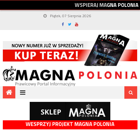
W
S
P
I
E
R
A
J
M
A
G
N
A
P
O
L
O
N
I
A
Piątek, 07 Sierpnia 2026
WESPRZYJ PROJEKT MAGNA POLONIA