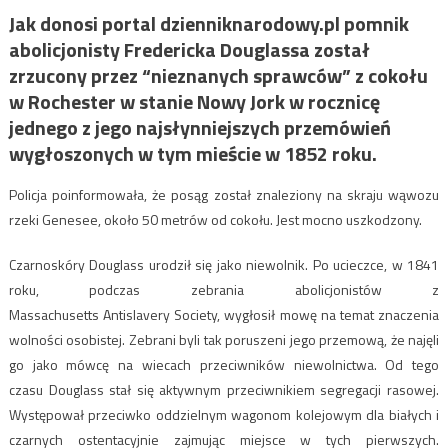
Jak donosi portal dzienniknarodowy.pl pomnik
abolicjonisty Fredericka Douglassa został
zrzucony przez “nieznanych sprawców” z cokołu
w Rochester w stanie Nowy Jork w rocznicę
jednego z jego najsłynniejszych przemówień
wygłoszonych w tym mieście w 1852 roku.
Policja poinformowała, że posąg został znaleziony na skraju wąwozu
rzeki Genesee, około 50 metrów od cokołu. Jest mocno uszkodzony.
Czarnoskóry Douglass urodził się jako niewolnik. Po ucieczce, w 1841
roku, podczas zebrania abolicjonistów z
Massachusetts Antislavery Society, wygłosił mowę na temat znaczenia
wolności osobistej. Zebrani byli tak poruszeni jego przemową, że najęli
go jako mówcę na wiecach przeciwników niewolnictwa. Od tego
czasu Douglass stał się aktywnym przeciwnikiem segregacji rasowej.
Występował przeciwko oddzielnym wagonom kolejowym dla białych i
czarnych ostentacyjnie zajmując miejsce w tych pierwszych.