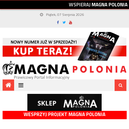
W
S
P
I
E
R
A
J
M
A
G
N
A
P
O
L
O
N
I
A
Piątek, 07 Sierpnia 2026
WESPRZYJ PROJEKT MAGNA POLONIA