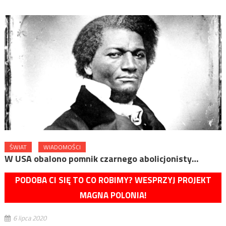
ŚWIAT
WIADOMOŚCI
W USA obalono pomnik czarnego abolicjonisty…
PODOBA CI SIĘ TO CO ROBIMY? WESPRZYJ PROJEKT
MAGNA POLONIA!
6 lipca 2020