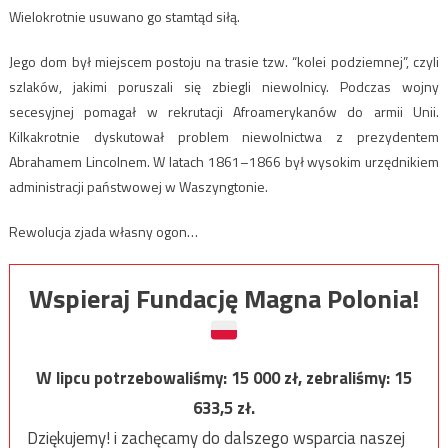
Wielokrotnie usuwano go stamtąd siłą.
Jego dom był miejscem postoju na trasie tzw. “kolei podziemnej”, czyli
szlaków, jakimi poruszali się zbiegli niewolnicy. Podczas wojny
secesyjnej pomagał w rekrutacji Afroamerykanów do armii Unii.
Kilkakrotnie dyskutował problem niewolnictwa z prezydentem
Abrahamem Lincolnem. W latach 1861–1866 był wysokim urzędnikiem
administracji państwowej w Waszyngtonie.
Rewolucja zjada własny ogon…
Wspieraj Fundację Magna Polonia!
W lipcu potrzebowaliśmy:
15 000
zł, zebraliśmy:
15
633,5
zł.
Dziękujemy! i zachęcamy do dalszego wsparcia naszej