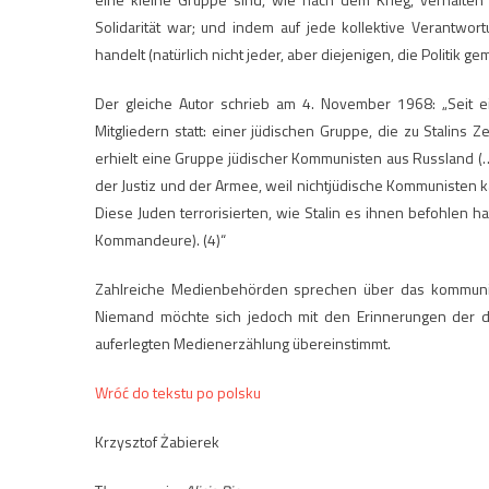
Solidarität war; und indem auf jede kollektive Verantwo
handelt (natürlich nicht jeder, aber diejenigen, die Politik
Der gleiche Autor schrieb am 4. November 1968: „Seit 
Mitgliedern statt: einer jüdischen Gruppe, die zu Stalins
erhielt eine Gruppe jüdischer Kommunisten aus Russland (…)
der Justiz und der Armee, weil nichtjüdische Kommunisten
Diese Juden terrorisierten, wie Stalin es ihnen befohlen h
Kommandeure). (4)“
Zahlreiche Medienbehörden sprechen über das kommunist
Niemand möchte sich jedoch mit den Erinnerungen der da
auferlegten Medienerzählung übereinstimmt.
Wróć do tekstu po polsku
Krzysztof Żabierek