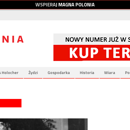
W
S
P
I
E
R
A
J
M
A
G
N
A
P
O
L
O
N
I
A
& Holocher
Żydzi
Gospodarka
Historia
Wiara
Po