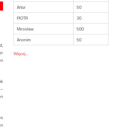
Artur
50
PIOTR
30
Mirosław
500
Anonim
50
d,
er
Więcej...
en
ik
 –
en
es
en