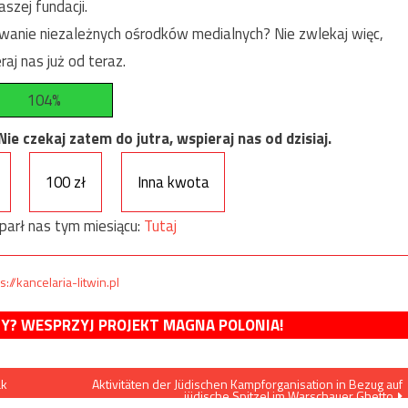
szej fundacji.
anie niezależnych ośrodków medialnych? Nie zwlekaj więc,
raj nas już od teraz.
104%
e czekaj zatem do jutra, wspieraj nas od dzisiaj.
100 zł
Inna kwota
parł nas tym miesiącu:
Tutaj
s://kancelaria-litwin.pl
MY? WESPRZYJ PROJEKT MAGNA POLONIA!
ak
Aktivitäten der Jüdischen Kampforganisation in Bezug auf
jüdische Spitzel im Warschauer Ghetto