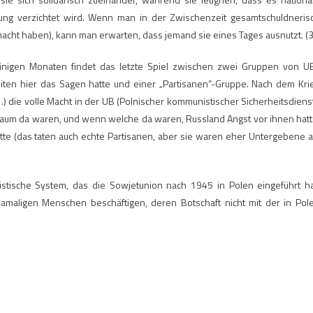
rtung verzichtet wird. Wenn man in der Zwischenzeit gesamtschuldneris
 gemacht haben), kann man erwarten, dass jemand sie eines Tages ausnutzt. (3
einigen Monaten findet das letzte Spiel zwischen zwei Gruppen von U
 Zeiten hier das Sagen hatte und einer „Partisanen”-Gruppe. Nach dem Kri
 die volle Macht in der UB (Polnischer kommunistischer Sicherheitsdienst
 kaum da waren, und wenn welche da waren, Russland Angst vor ihnen hatt
atte (das taten auch echte Partisanen, aber sie waren eher Untergebene a
ische System, das die Sowjetunion nach 1945 in Polen eingeführt ha
maligen Menschen beschäftigen, deren Botschaft nicht mit der in Pol