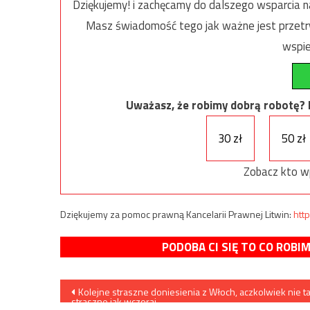
Dziękujemy! i zachęcamy do dalszego wsparcia na
Masz świadomość tego jak ważne jest przetrw
wspie
Uważasz, że robimy dobrą robotę? Ni
30 zł
50 zł
Zobacz kto w
Dziękujemy za pomoc prawną Kancelarii Prawnej Litwin:
http
PODOBA CI SIĘ TO CO ROBI
Nawigacja
Kolejne straszne doniesienia z Włoch, aczkolwiek nie t
straszne jak wczoraj…