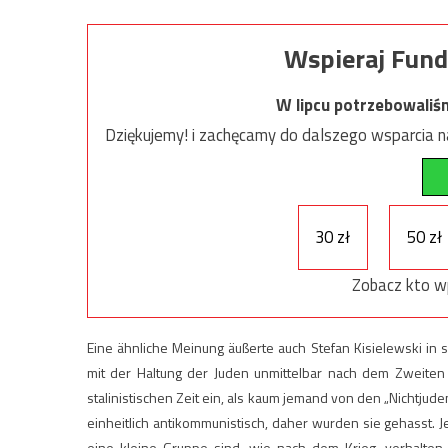
Wspieraj Fund
W lipcu potrzebowaliś
Dziękujemy! i zachęcamy do dalszego wsparcia na
30 zł
50 zł
Zobacz kto w
Eine ähnliche Meinung äußerte auch Stefan Kisielewski i
mit der Haltung der Juden unmittelbar nach dem Zweiten
stalinistischen Zeit ein, als kaum jemand von den „Nichtjud
einheitlich antikommunistisch, daher wurden sie gehasst. Je
eine kleine Gruppe sind, wie nach dem Krieg, verhalten 