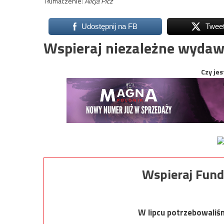
Tłumaczenie:
Alicja Picz
Udostępnij na FB
Twee
Wspieraj niezależne wydaw
Czy jes
Wspieraj Fund
W lipcu potrzebowaliś