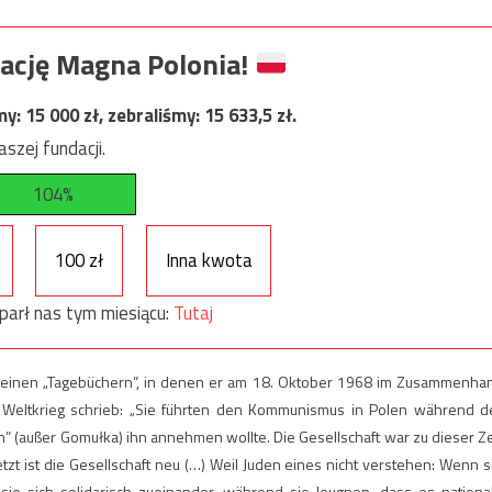
ację Magna Polonia!
my:
15 000
zł, zebraliśmy:
15 633,5
zł.
szej fundacji.
104%
100 zł
Inna kwota
parł nas tym miesiącu:
Tutaj
n seinen „Tagebüchern”, in denen er am 18. Oktober 1968 im Zusammenha
 Weltkrieg schrieb: „Sie führten den Kommunismus in Polen während d
en” (außer Gomułka) ihn annehmen wollte. Die Gesellschaft war zu dieser Ze
tzt ist die Gesellschaft neu (…) Weil Juden eines nicht verstehen: Wenn s
sie sich solidarisch zueinander, während sie leugnen, dass es nationa