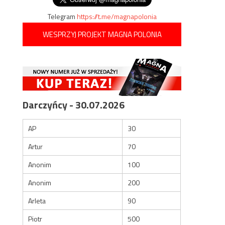
Telegram
https://t.me/magnapolonia
WESPRZYJ PROJEKT MAGNA POLONIA
Darczyńcy - 30.07.2026
AP
30
Artur
70
Anonim
100
Anonim
200
Arleta
90
Piotr
500