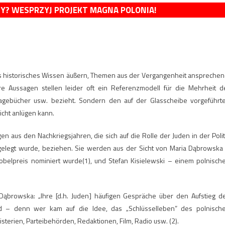
MY? WESPRZYJ PROJEKT MAGNA POLONIA!
es historisches Wissen äußern, Themen aus der Vergangenheit ansprechen
e Aussagen stellen leider oft ein Referenzmodell für die Mehrheit d
, Tagebücher usw. bezieht. Sondern den auf der Glasscheibe vorgeführt
icht anlügen kann.
n aus den Nachkriegsjahren, die sich auf die Rolle der Juden in der Polit
fgelegt wurde, beziehen. Sie werden aus der Sicht von Maria Dąbrowska
 Nobelpreis nominiert wurde(1), und Stefan Kisielewski – einem polnisch
Dąbrowska: „Ihre [d.h. Juden] häufigen Gespräche über den Aufstieg d
ind – denn wer kam auf die Idee, das „Schlüsselleben” des polnisch
nisterien, Parteibehörden, Redaktionen, Film, Radio usw. (2).