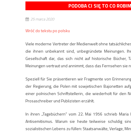
PODOBA CI SIĘ TO CO ROBI
25 marca 2020
Wróć do tekstu po polsku
Viele moderne Vertreter der Medienwelt ohne tatsächlich
die ihnen unbekannt sind, unbegründete Meinungen. Ihr
Gesellschaft dar, das sich nicht auf historische Bücher
Meinungen vertraut und annimmt, dass das Fernsehen sie n
Speziell für Sie präsentieren wir Fragmente von Erinnerunge
der Regierung, die Polen mit sowjetischen Bajonetten au
einer polnischen Schriftstellerin, die wiederholt für den
Prosaschreiber und Publizisten erzählt.
In ihren „Tagebüchern” vom 22. Mai 1956 schrieb Maria 
Antisemitismus. Warum sie heute teilweise schuldig s
sozialistischen Lebens zu füllen: Staatsanwälte, Verlage, Mi