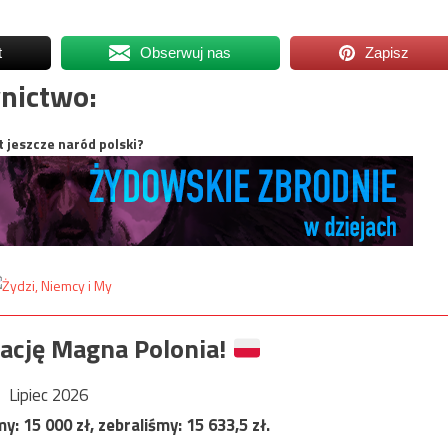
t
Obserwuj nas
Zapisz
nictwo:
t jeszcze naród polski?
ację Magna Polonia!
Lipiec 2026
my:
15 000
zł, zebraliśmy:
15 633,5
zł.