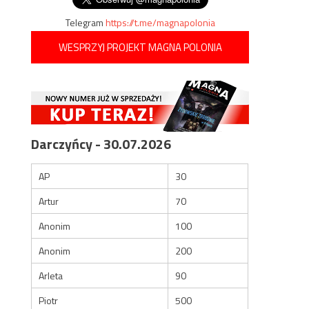
Telegram
https://t.me/magnapolonia
WESPRZYJ PROJEKT MAGNA POLONIA
Darczyńcy - 30.07.2026
AP
30
Artur
70
Anonim
100
Anonim
200
Arleta
90
Piotr
500