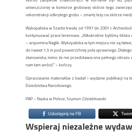
umieszczonej w komorze grobowej skórze tego zwierzęcia
rekonstrukcji odkrytego grobu – zmarły leży na skórze nied
Wykopaliska w Szarbii trwały od 1997 do 2001 r. Archeolodzy
kontynuować prace terenowe. „Kilkukrotnie byliśmy blisko
– wspomina Naglik. Wykopaliska w tym miejscu nie są łatwe, 
do nawet 1,5 m pod powierzchnię pola uprawnego. Dlatego
stanowiska, mimo że nie przedstawia ona pełnego obrazu dw
nam tam wrócić” – kończy.
Opracowanie materiałów z badań i wydanie publikacji na tem
Dziedzictwa Narodowego.
PAP – Nauka w Polsce, Szymon Zdziebłowski
Udostępnij na FB
Twee
Wspieraj niezależne wydaw