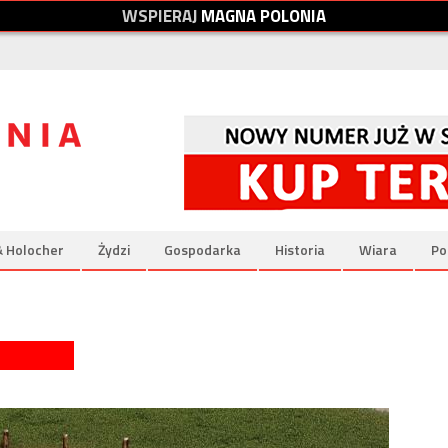
W
S
P
I
E
R
A
J
M
A
G
N
A
P
O
L
O
N
I
A
& Holocher
Żydzi
Gospodarka
Historia
Wiara
Po