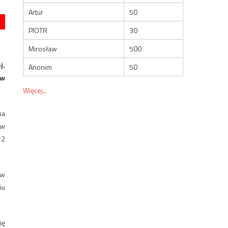
Artur
50
PIOTR
30
Mirosław
500
j.
Anonim
50
 w
Więcej...
na
ów
 2
 w
iu
ię