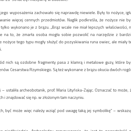
jego wyposażenia zachowało się naprawdę niewiele. Były to nożyce, igła
anie więcej cennych przedmiotów. Naglik podkreśla, że nożyce nie by
tylko wykonano je z brązu. „Brąz wcale nie miał lepszych właściwości, n
ie na to, że zmarła osoba mogła sobie pozwolić na narzędzie z bardzi
e nożyce tego typu mogły służyć do pozyskiwania runa owiec, ale miały t
.
ód nich są ozdobne fragmenty pasa z klamrą i metalowe guzy, które by
 terenów Cesarstwa Rzymskiego. Są też wykonane z brązu okucia dwóch rog
ustaliła archeobotanik, prof. Maria Lityńska-Zając. Oznaczać to może, 
h i znajdować się np. w złożonym tam naczyniu.
ch, być może więc należy wziąć pod uwagę taką jej symbolikę” – wskazu
 niedźwiedzia. Archeolodzy przypuszczają, że jest to pozostałość 