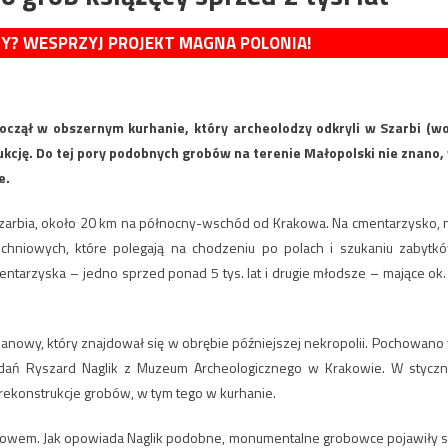
MY? WESPRZYJ PROJEKT MAGNA POLONIA!
spoczął w obszernym kurhanie, który archeolodzy odkryli w Szarbi (wo
ukcję. Do tej pory podobnych grobów na terenie Małopolski nie znano,
e.
 Szarbia, około 20 km na północny-wschód od Krakowa. Na cmentarzysko, 
chniowych, które polegają na chodzeniu po polach i szukaniu zabytk
ntarzyska – jedno sprzed ponad 5 tys. lat i drugie młodsze – mające ok.
anowy, który znajdował się w obrębie późniejszej nekropolii. Pochowano
badań Ryszard Naglik z Muzeum Archeologicznego w Krakowie. W styczn
 rekonstrukcje grobów, w tym tego w kurhanie.
y rowem. Jak opowiada Naglik podobne, monumentalne grobowce pojawiły s