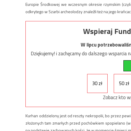
Europie Środkowej we wczesnym okresie rzymskim (czyli o
odkrytego w Szarbi archeolodzy znaleźli też na jego krańcac
Wspieraj Fund
W lipcu potrzebowaliś
Dziękujemy! i zachęcamy do dalszego wsparcia na
30 zł
50 zł
Zobacz kto w
Kurhan oddzielony jest od reszty nekropolii, bo przez pe
złożonych tam zmarłych przed pochówkiem spopielano (w p
na podstawie zachowanych kości, że w momencie śmierci m