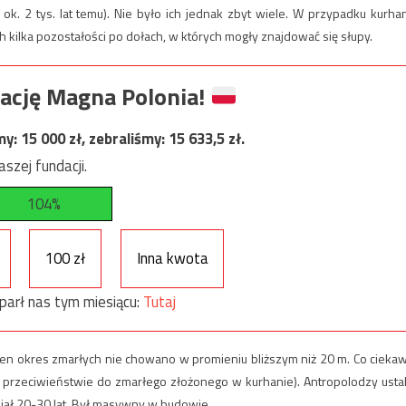
k. 2 tys. lat temu). Nie było ich jednak zbyt wiele. W przypadku kurha
h kilka pozostałości po dołach, w których mogły znajdować się słupy.
ację Magna Polonia!
my:
15 000
zł, zebraliśmy:
15 633,5
zł.
szej fundacji.
104%
100 zł
Inna kwota
parł nas tym miesiącu:
Tutaj
wien okres zmarłych nie chowano w promieniu bliższym niż 20 m. Co cieka
rzeciwieństwie do zmarłego złożonego w kurhanie). Antropolodzy ustali
iał 20-30 lat. Był masywny w budowie.