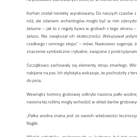
Kurhan został niestety wyrabowany. Do naszych czasów z 
nóż, ale zdaniem archeologów mogło być w nim zdecydow
żelazne – jak to z reguły bywa w grobach z tego okresu – 
żelazo. Nie zwiększał ich skuteczności. Wskazywał jedyn
rzadkiego i cennego stopu” – mówi. Naukowiec sugeruje, ż
znaczenie symboliczne i rytualne, związane z postrzyżynami
Szczątkowo zachowały się elementy stroju zmarłego. Wśr
nabijane na pas. Ich stylistyka wskazuje, że pochodziły z
do picia.
Wewnątrz komory grobowej odkryto nasiona pałki wodnej – 
nasiona tej rośliny mogły wchodzić w skład darów grobowyc
„Pałka wodna znana jest ze swoich właściwości leczniczy
Naglik.
Wśród zabytków znalezionych w kurhanie był też pazur