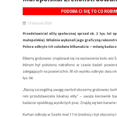
PODOBA CI SIĘ TO CO ROBI
13 stycznia 2020
Przedstawiciel elity społecznej sprzed ok. 2 tys. lat 
małopolskie). Właśnie wykonali jego graficzną rekonstr
Polsce odkryto ich zaledwie kilkanaście – mówią badacz
Elitarny grobowiec znajdował się na wyniesieniu koło wsi
którym był położony natrafiono w czasie badań powierz
zalegających na powierzchni. W ich wyniku odkryto dwa cme
tys. lat.
„Naszą szczególną uwagę zwrócił obszerny grobowiec kurh
nim przedstawiciela lokalnej elity” – uważa kierownik 
badacze opublikują wyniki tych prac. Znajdą się tam barwne
Kurhan odkryty w Szarbi miał 17 m średnicy i był otoczon