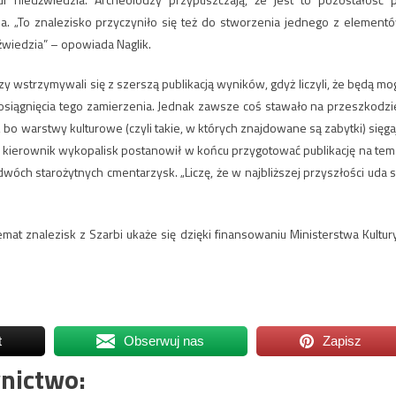
. „To znalezisko przyczyniło się też do stworzenia jednego z element
źwiedzia” – opowiada Naglik.
 wstrzymywali się z szerszą publikacją wyników, gdyż liczyli, że będą mog
 osiągnięcia tego zamierzenia. Jednak zawsze coś stawało na przeszkodzi
bo warstwy kulturowe (czyli takie, w których znajdowane są zabytki) sięga
 kierownik wykopalisk postanowił w końcu przygotować publikację na tem
óch starożytnych cmentarzysk. „Liczę, że w najbliższej przyszłości uda s
at znalezisk z Szarbi ukaże się dzięki finansowaniu Ministerstwa Kultury
t
Obserwuj nas
Zapisz
nictwo: