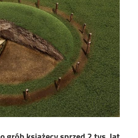
grób książęcy sprzed 2 tys. lat