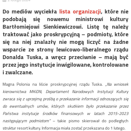
Do mediów wyciekła
lista organizacji
, które nie
podobają się nowemu ministrowi kultury
Bartłomiejowi Sienkiewiczowi. Listę tę należy
traktować jako proskrypcyjną – podmioty, które
się na niej znalazły nie mogą liczyć na żadne
wsparcie ze strony lewicowo-liberalnego rządu
Donalda Tuska, a wręcz przeciwnie – mają być
przez jego instytucje inwigilowane, kontrolowane
i zwalczane.
Magna Polonia na liście proskrypcyjnej rządu Tuska.
„Na wniosek
kierownictwa MKiDN, Departament Narodowych Instytucji Kultury
zwraca się z uprzejmą prośbą o przekazanie informacji odnoszących się
do ewentualnych umów, których skutkiem było przekazanie przez
Państwa instytucje środków finansowych w latach 2015-2023
następującym podmiotom”
– takie pismo skierował do podległych
struktur resort kultury. Informacja miała zostać przekazana do 1 lutego.