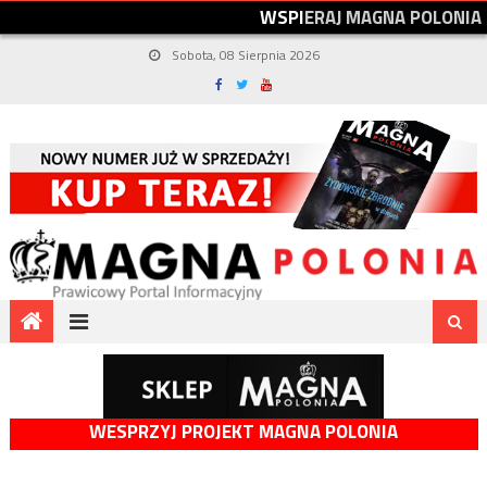
W
S
P
I
E
R
A
J
M
A
G
N
A
P
O
L
O
N
I
A
Sobota, 08 Sierpnia 2026
WESPRZYJ PROJEKT MAGNA POLONIA