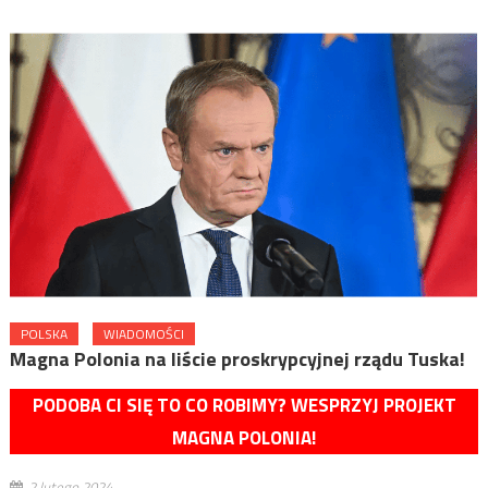
POLSKA
WIADOMOŚCI
Magna Polonia na liście proskrypcyjnej rządu Tuska!
PODOBA CI SIĘ TO CO ROBIMY? WESPRZYJ PROJEKT
MAGNA POLONIA!
2 lutego 2024