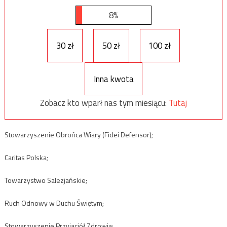
8%
30 zł
50 zł
100 zł
Inna kwota
Zobacz kto wparł nas tym miesiącu:
Tutaj
Stowarzyszenie Obrońca Wiary (Fidei Defensor);
Caritas Polska;
Towarzystwo Salezjańskie;
Ruch Odnowy w Duchu Świętym;
Stowarzyszenie Przyjaciół Zdrowia;