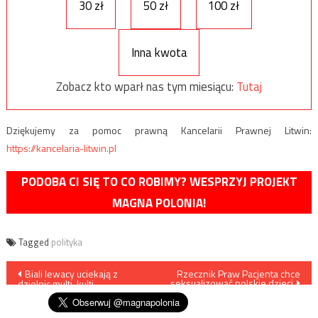
30 zł
50 zł
100 zł
Inna kwota
Zobacz kto wparł nas tym miesiącu:
Tutaj
Dziękujemy za pomoc prawną Kancelarii Prawnej Litwin:
https://kancelaria-litwin.pl
PODOBA CI SIĘ TO CO ROBIMY? WESPRZYJ PROJEKT
MAGNA POLONIA!
Tagged
polityka
Nawigacja
Biali lewacy uciekają z
Rzecznik Praw Pacjenta chce
seksualizować polskie dzieci
dzielnic multi-kulti
wpisu