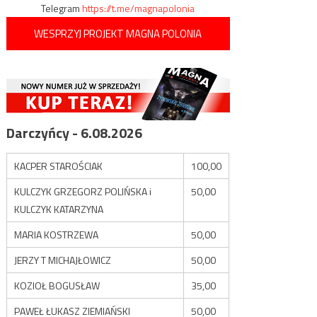
Telegram
https://t.me/magnapolonia
WESPRZYJ PROJEKT MAGNA POLONIA
Darczyńcy - 6.08.2026
KACPER STAROŚCIAK
100,00
KULCZYK GRZEGORZ POLIŃSKA i
50,00
KULCZYK KATARZYNA
MARIA KOSTRZEWA
50,00
JERZY T MICHAJŁOWICZ
50,00
KOZIOŁ BOGUSŁAW
35,00
PAWEŁ ŁUKASZ ZIEMIAŃSKI
50,00