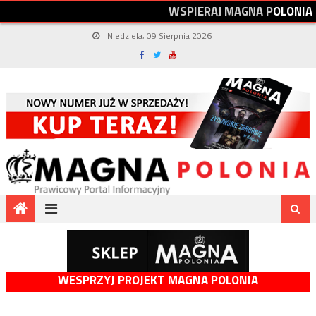
W
S
P
I
E
R
A
J
M
A
G
N
A
P
O
L
O
N
I
A
Niedziela, 09 Sierpnia 2026
WESPRZYJ PROJEKT MAGNA POLONIA