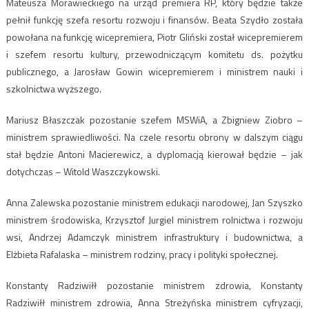
Mateusza Morawieckiego na urząd premiera RP, który będzie także
pełnił funkcję szefa resortu rozwoju i finansów. Beata Szydło została
powołana na funkcję wicepremiera, Piotr Gliński został wicepremierem
i szefem resortu kultury, przewodniczącym komitetu ds. pożytku
publicznego, a Jarosław Gowin wicepremierem i ministrem nauki i
szkolnictwa wyższego.
Mariusz Błaszczak pozostanie szefem MSWiA, a Zbigniew Ziobro –
ministrem sprawiedliwości. Na czele resortu obrony w dalszym ciągu
stał będzie Antoni Macierewicz, a dyplomacją kierował będzie – jak
dotychczas – Witold Waszczykowski.
Anna Zalewska pozostanie ministrem edukacji narodowej, Jan Szyszko
ministrem środowiska, Krzysztof Jurgiel ministrem rolnictwa i rozwoju
wsi, Andrzej Adamczyk ministrem infrastruktury i budownictwa, a
Elżbieta Rafalaska – ministrem rodziny, pracy i polityki społecznej.
Konstanty Radziwiłł pozostanie ministrem zdrowia, Konstanty
Radziwiłł ministrem zdrowia, Anna Streżyńska ministrem cyfryzacji,