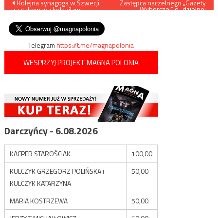
Nawigacja
Kolejna synagoga w Szwecji
Zastępca naczelnego „Gazety
Wyborczej” o „dzielnej
zaatakowana koktajlami
dziewczynie”, która rzucała
wpisu
Mołotowa
jajkami w samochody
rządowe
Telegram
https://t.me/magnapolonia
WESPRZYJ PROJEKT MAGNA POLONIA
Darczyńcy - 6.08.2026
KACPER STAROŚCIAK
100,00
KULCZYK GRZEGORZ POLIŃSKA i
50,00
KULCZYK KATARZYNA
MARIA KOSTRZEWA
50,00