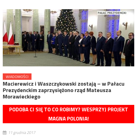
WIADOMOŚCI
Macierewicz i Waszczykowski zostają – w Pałacu
Prezydenckim zaprzysiężono rząd Mateusza
Morawieckiego
PODOBA CI SIĘ TO CO ROBIMY? WESPRZYJ PROJEKT
MAGNA POLONIA!
11 grudnia 2017