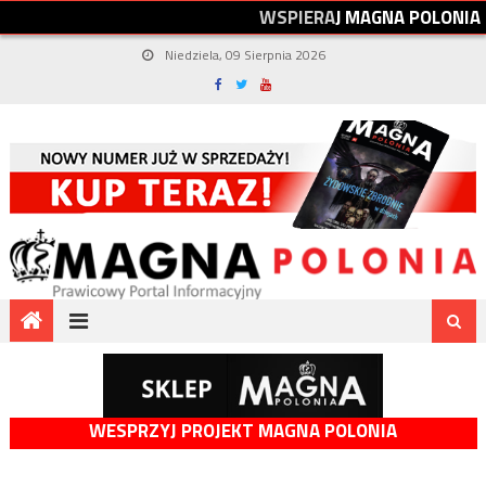
W
S
P
I
E
R
A
J
M
A
G
N
A
P
O
L
O
N
I
A
Niedziela, 09 Sierpnia 2026
WESPRZYJ PROJEKT MAGNA POLONIA