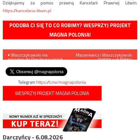
Dziękujemy za pomoc prawną Kancelarii Prawnej Litwin:
https://kancelaria-litwin.pl
PODOBA CI SIĘ TO CO ROBIMY? WESPRZYJ PROJEKT
MAGNA POLONIA!
Nawigacja
Waszczykowski nie
Macierewicz i Waszczykowski
zostają – w Pałacu
pojedzie do Paryża na szczyt
Prezydenckim zaprzysiężono
wpisu
klimatyczny
rząd Mateusza
Morawieckiego
Telegram
https://t.me/magnapolonia
WESPRZYJ PROJEKT MAGNA POLONIA
Darczyńcy - 6.08.2026