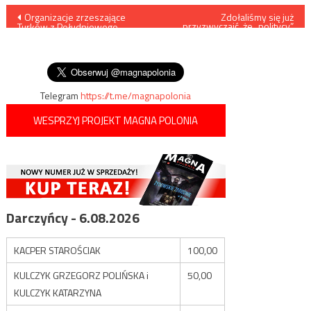
Nawigacja
Organizacje zrzeszające
Zdołaliśmy się już
przyzwyczaić, że „politycy”
Turków z Południowego
Lewicy zachowują się –
wpisu
Azerbejdżanu wyraziły
mówiąc oględnie – dość
zaniepokojenie mapą „świata
dziwnie. …
tureckiego”
Telegram
https://t.me/magnapolonia
WESPRZYJ PROJEKT MAGNA POLONIA
Darczyńcy - 6.08.2026
KACPER STAROŚCIAK
100,00
KULCZYK GRZEGORZ POLIŃSKA i
50,00
KULCZYK KATARZYNA