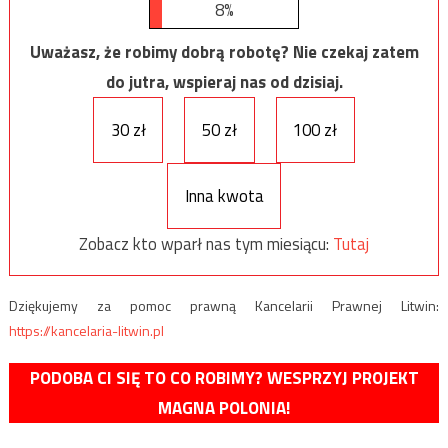
8%
Uważasz, że robimy dobrą robotę? Nie czekaj zatem
do jutra, wspieraj nas od dzisiaj.
30 zł
50 zł
100 zł
Inna kwota
Zobacz kto wparł nas tym miesiącu:
Tutaj
Dziękujemy za pomoc prawną Kancelarii Prawnej Litwin:
https://kancelaria-litwin.pl
PODOBA CI SIĘ TO CO ROBIMY? WESPRZYJ PROJEKT
MAGNA POLONIA!