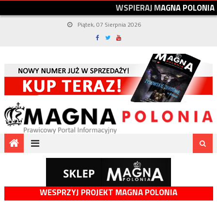
W
S
P
I
E
R
A
J
M
A
G
N
A
P
O
L
O
N
I
A
Piątek, 07 Sierpnia 2026
WESPRZYJ PROJEKT MAGNA POLONIA