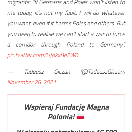
migrants: “If Germans and Poles won’t listen to
me today, it’s not my fault. I will do whatever
you want, even if it harms Poles and others. But
you need to realise we can’t start a war to force
a corridor through Poland to Germany”.
pic.twitter.com/UJnkxBe2W0
— Tadeusz Giczan (@TadeuszGiczan)
November 26, 2021
Wspieraj Fundację Magna
Polonia!
W sierpniu potrzebujemy:
16 500