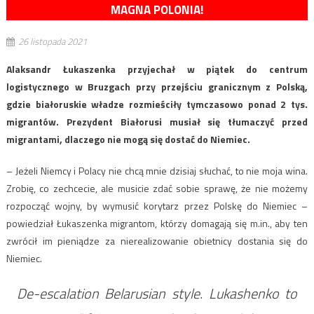
MAGNA POLONIA!
26 listopada 2021
Alaksandr Łukaszenka przyjechał w piątek do centrum
logistycznego w Bruzgach przy przejściu granicznym z Polską,
gdzie białoruskie władze rozmieściły tymczasowo ponad 2 tys.
migrantów. Prezydent Białorusi musiał się tłumaczyć przed
migrantami, dlaczego nie mogą się dostać do Niemiec.
– Jeżeli Niemcy i Polacy nie chcą mnie dzisiaj słuchać, to nie moja wina.
Zrobię, co zechcecie, ale musicie zdać sobie sprawę, że nie możemy
rozpocząć wojny, by wymusić korytarz przez Polskę do Niemiec –
powiedział Łukaszenka migrantom, którzy domagają się m.in., aby ten
zwrócił im pieniądze za nierealizowanie obietnicy dostania się do
Niemiec.
De-escalation Belarusian style. Lukashenko to